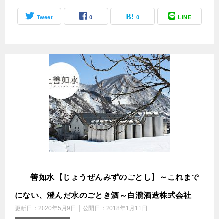
Tweet
0
0
LINE
上
善如水【じょうぜんみずのごとし】～これまで
にない、澄んだ水のごとき酒～白瀧酒造株式会社
更新日：
2020年5月9日
公開日：
2018年1月11日