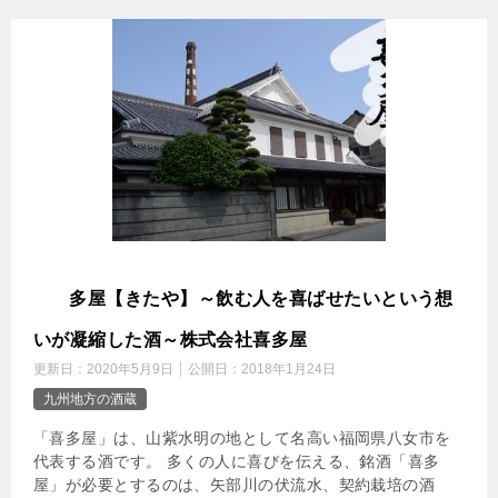
喜
多屋【きたや】～飲む人を喜ばせたいという想
いが凝縮した酒～株式会社喜多屋
更新日：
2020年5月9日
公開日：
2018年1月24日
九州地方の酒蔵
「喜多屋」は、山紫水明の地として名高い福岡県八女市を
代表する酒です。 多くの人に喜びを伝える、銘酒「喜多
屋」が必要とするのは、矢部川の伏流水、契約栽培の酒