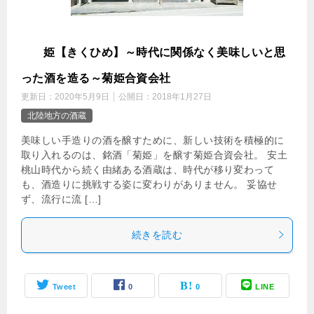
菊
姫【きくひめ】～時代に関係なく美味しいと思
った酒を造る～菊姫合資会社
更新日：
2020年5月9日
公開日：
2018年1月27日
北陸地方の酒蔵
美味しい手造りの酒を醸すために、新しい技術を積極的に
取り入れるのは、銘酒「菊姫」を醸す菊姫合資会社。 安土
桃山時代から続く由緒ある酒蔵は、時代が移り変わって
も、酒造りに挑戦する姿に変わりがありません。 妥協せ
ず、流行に流 […]
続きを読む
Tweet
0
0
LINE