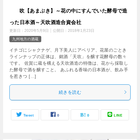
天
吹【あまぶき】～花の中にすんでいた酵母で造
った日本酒～天吹酒造合資会社
更新日：
2020年5月9日
公開日：
2018年1月23日
九州地方の酒蔵
イチゴにシャクナゲ、月下美人にアベリア、花屋のごとき
ラインナップの正体は、銘酒「天吹」を醸す花酵母の数々
です。 佐賀に蔵を構える天吹酒造の特徴は、花から採取し
た酵母で酒を醸すこと。 あふれる香味の日本酒が、飲み手
を惹きつ […]
続きを読む
Tweet
0
0
LINE