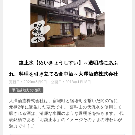
明
鏡止水【めいきょうしすい】～透明感にあふ
れ、料理を引き立てる食中酒～大澤酒造株式会社
更新日：
2020年5月9日
公開日：
2018年1月18日
甲信越地方の酒蔵
大澤酒造株式会社は、宿場町と宿場町を繋いだ間の宿に、
元禄2年に誕生した蔵元です。 蓼科山の伏流水を使用して
醸される酒は、清廉な水面のような透明感を持ちます。 代
表銘柄である「明鏡止水」のイメージそのままの味わいが
魅力です […]