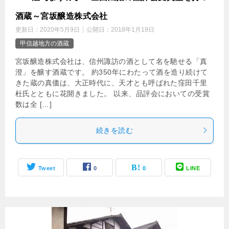
酒蔵～宮坂醸造株式会社
更新日：
2020年5月9日
公開日：
2018年1月19日
甲信越地方の酒蔵
宮坂醸造株式会社は、信州諏訪の酒として名を馳せる「真
澄」を醸す酒蔵です。 約350年にわたって酒を造り続けて
きた蔵の真価は、大正時代に、天才とも呼ばれた窪田千里
杜氏とともに花開きました。 以来、品評会においての受賞
数は全 […]
続きを読む
Tweet
0
0
LINE