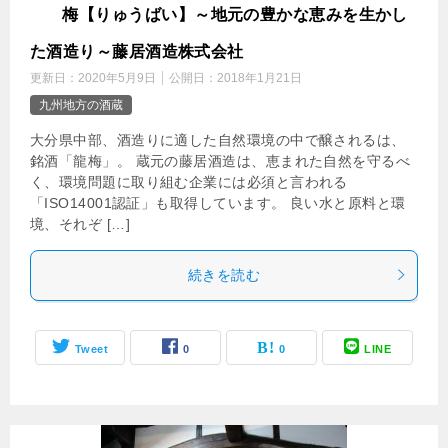
龍
梅【りゅうばい】～地元の豊かな恵みを生かし
た酒造り～藤居酒造株式会社
更新日：
2020年5月9日
公開日：
2018年1月21日
九州地方の酒蔵
大分県中部、酒造りに適した自然環境の中で醸されるは、
銘酒「龍梅」。 蔵元の藤居酒造は、恵まれた自然を守るべ
く、環境問題に取り組む企業には必須と言われる
「ISO14001認証」も取得しています。 良い水と原料と環
境、それぞ […]
続きを読む
Tweet
0
0
LINE