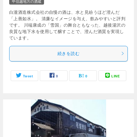
甲信越地方の酒蔵
白瀧酒造株式会社の自慢の酒は、水と見紛うほど澄んだ
「上善如水」。 清廉なイメージを与え、飲みやすいと評判
です。 川端康成の「雪国」の舞台ともなった、越後湯沢の
良質な地下水を使用して醸すことで、澄んだ酒質を実現し
ています。
続きを読む
Tweet
0
0
LINE