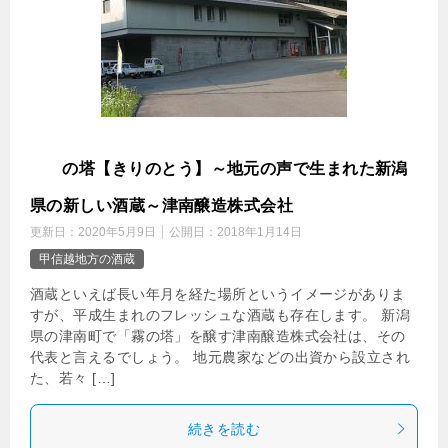
霧
の塔【きりのとう】～地元の声で生まれた新潟
県の新しい酒蔵～津南醸造株式会社
更新日：
2020年5月9日
公開日：
2018年1月14日
甲信越地方の酒蔵
酒蔵といえば長い年月を経た場所というイメージがありま
すが、平成生まれのフレッシュな酒蔵も存在します。 新潟
県の津南町で「霧の塔」を醸す津南醸造株式会社は、その
代表と言えるでしょう。 地元農家などの出資から設立され
た、若々 […]
続きを読む