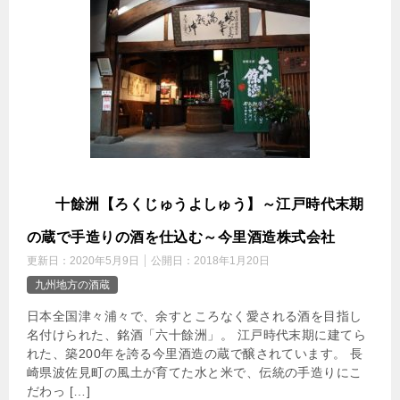
六
十餘洲【ろくじゅうよしゅう】～江戸時代末期
の蔵で手造りの酒を仕込む～今里酒造株式会社
更新日：
2020年5月9日
公開日：
2018年1月20日
九州地方の酒蔵
日本全国津々浦々で、余すところなく愛される酒を目指し
名付けられた、銘酒「六十餘洲」。 江戸時代末期に建てら
れた、築200年を誇る今里酒造の蔵で醸されています。 長
崎県波佐見町の風土が育てた水と米で、伝統の手造りにこ
だわっ […]