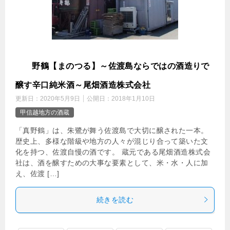
真
野鶴【まのつる】～佐渡島ならではの酒造りで
醸す辛口純米酒～尾畑酒造株式会社
更新日：
2020年5月9日
公開日：
2018年1月10日
甲信越地方の酒蔵
「真野鶴」は、朱鷺が舞う佐渡島で大切に醸された一本。
歴史上、多様な階級や地方の人々が混じり合って築いた文
化を持つ、佐渡自慢の酒です。 蔵元である尾畑酒造株式会
社は、酒を醸すための大事な要素として、米・水・人に加
え、佐渡 […]
続きを読む