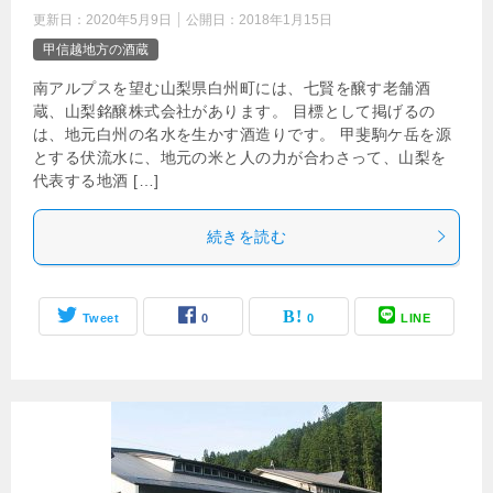
更新日：
2020年5月9日
公開日：
2018年1月15日
甲信越地方の酒蔵
南アルプスを望む山梨県白州町には、七賢を醸す老舗酒
蔵、山梨銘醸株式会社があります。 目標として掲げるの
は、地元白州の名水を生かす酒造りです。 甲斐駒ケ岳を源
とする伏流水に、地元の米と人の力が合わさって、山梨を
代表する地酒 […]
続きを読む
Tweet
0
0
LINE