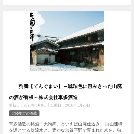
天
狗舞【てんぐまい】～琥珀色に澄みきった山廃
の酒が看板～株式会社車多酒造
更新日：
2020年5月9日
公開日：
2018年1月26日
北陸地方の酒蔵
車多酒造の銘酒「天狗舞」といえば山廃仕込み。 白山連峰
を源とする伏流水と、豊かな加賀平野で育まれた米を、独