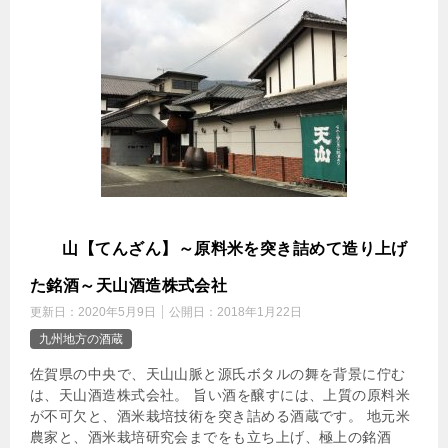
天
山【てんざん】～原料米を突き詰めて造り上げ
た銘酒～天山酒造株式会社
更新日：
2020年5月9日
公開日：
2018年1月22日
九州地方の酒蔵
佐賀県の中央で、天山山脈と源氏ボタルの舞を背景に佇む
は、天山酒造株式会社。 旨い酒を醸すには、上質の原料米
が不可欠と、酒米栽培技術を突き詰める酒蔵です。 地元米
農家と、酒米栽培研究会までをも立ち上げ、極上の銘酒