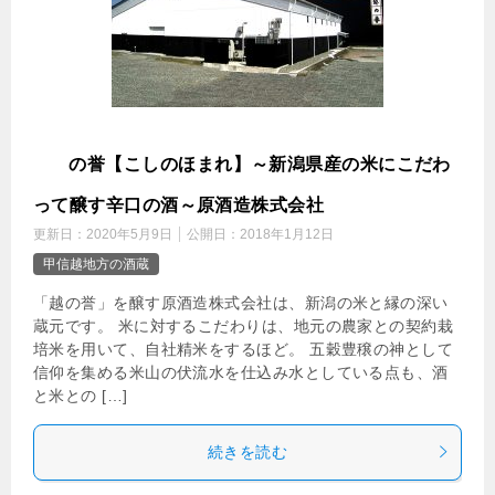
越
の誉【こしのほまれ】～新潟県産の米にこだわ
って醸す辛口の酒～原酒造株式会社
更新日：
2020年5月9日
公開日：
2018年1月12日
甲信越地方の酒蔵
「越の誉」を醸す原酒造株式会社は、新潟の米と縁の深い
蔵元です。 米に対するこだわりは、地元の農家との契約栽
培米を用いて、自社精米をするほど。 五穀豊穣の神として
信仰を集める米山の伏流水を仕込み水としている点も、酒
と米との […]
続きを読む