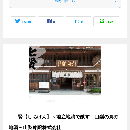
続きを読む
Tweet
0
0
LINE
七
賢【しちけん】～地産地消で醸す、山梨の真の
地酒～山梨銘醸株式会社