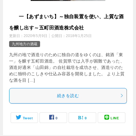
東
一【あずまいち】～独自装置を使い、上質な酒
を醸し出す～五町田酒造株式会社
更新日：
2020年5月9日
公開日：
2018年1月25日
九州地方の酒蔵
九州の地で酒造りのために独自の道をゆくのは、銘酒「東
一」を醸す五町田酒造。 佐賀県では入手が困難であった、
酒造好適米「山田錦」の自社栽培を成功させ、酒造りのた
めに独特のこしきや仕込み容器を開発しました。 より上質
な酒を目 […]
続きを読む
Tweet
0
0
LINE