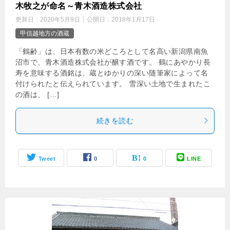
木牧之が命名～青木酒造株式会社
更新日：
2020年5月9日
公開日：
2018年1月17日
甲信越地方の酒蔵
「鶴齢」は、日本有数の米どころとして名高い新潟県南魚
沼市で、青木酒造株式会社が醸す酒です。 鶴にあやかり長
寿を意味する酒銘は、蔵とゆかりの深い随筆家によって名
付けられたと伝えられています。 雪深い土地で生まれたこ
の酒は、 […]
続きを読む
Tweet
0
0
LINE