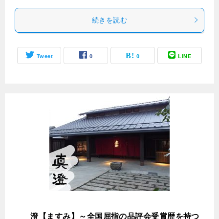
続きを読む
Tweet
0
0
LINE
真
澄【ますみ】～全国屈指の品評会受賞歴を持つ