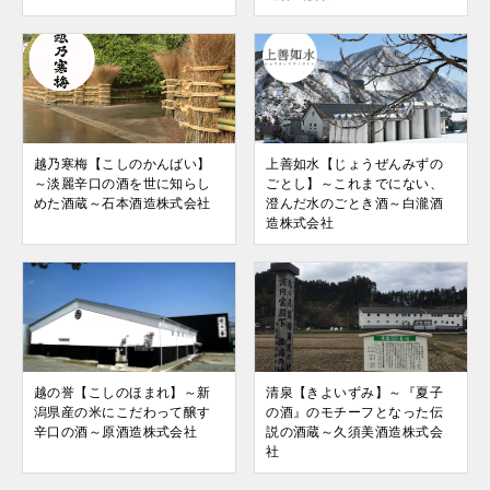
越乃寒梅【こしのかんばい】
上善如水【じょうぜんみずの
～淡麗辛口の酒を世に知らし
ごとし】～これまでにない、
めた酒蔵～石本酒造株式会社
澄んだ水のごとき酒～白瀧酒
造株式会社
越の誉【こしのほまれ】～新
清泉【きよいずみ】～『夏子
潟県産の米にこだわって醸す
の酒』のモチーフとなった伝
辛口の酒～原酒造株式会社
説の酒蔵～久須美酒造株式会
社