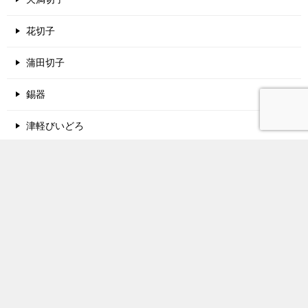
花切子
蒲田切子
錫器
津軽びいどろ
酒蔵名鑑
関西地方の酒蔵
中国地方の酒蔵
東北地方の酒蔵
北陸地方の酒蔵