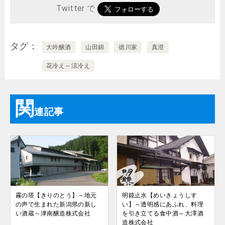
Twitter で
タグ
大吟醸酒
山田錦
徳川家
真澄
花冷え～涼冷え
関
連記事
霧の塔【きりのとう】～地元
明鏡止水【めいきょうしす
の声で生まれた新潟県の新し
い】～透明感にあふれ、料理
い酒蔵～津南醸造株式会社
を引き立てる食中酒～大澤酒
造株式会社