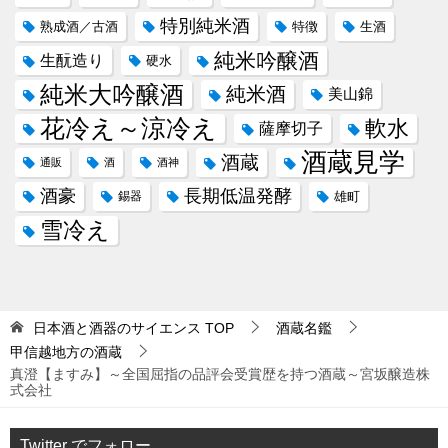
特別純米酒
熟成酒／古酒
特徴
生酒
純米吟醸酒
生酛造り
硬水
純米大吟醸酒
純米酒
美山錦
花冷え～涼冷え
軟水
薩摩切子
酒蔵見学
酒蔵
通販
酒
酒神
酒豪
長期低温発酵
錫器
雄町
雪冷え
日本酒と酒器のサイエンス
TOP
酒蔵名鑑
甲信越地方の酒蔵
真澄【ますみ】～全国屈指の品評会受賞歴を持つ酒蔵～宮坂醸造株
式会社
Twitter でフォロー