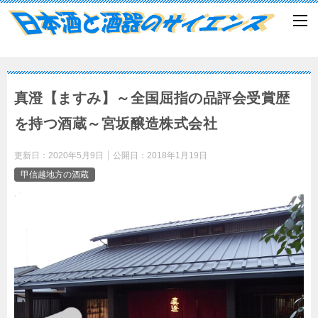
真澄【ますみ】～全国屈指の品評会受賞歴
を持つ酒蔵～宮坂醸造株式会社
更新日：
2020年5月9日
公開日：
2018年1月19日
甲信越地方の酒蔵