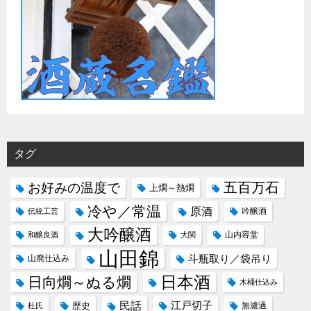
タグ
五百万石
お好みの温度で
上燗～熱燗
冷や／常温
原酒
吟醸酒
伝統工芸
大吟醸酒
山内容堂
和醸良酒
大関
山田錦
斗瓶取り／袋吊り
山廃仕込み
日本酒
日向燗～ぬる燗
木桶仕込み
民話
江戸切子
歴史
無濾過
杜氏