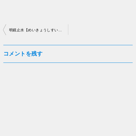
投
明鏡止水【めいきょうしすい】～透明感にあふれ、料理を引き立てる食中酒～大澤酒造株式会社
稿
ナ
コメントを残す
ビ
ゲ
ー
シ
ョ
ン