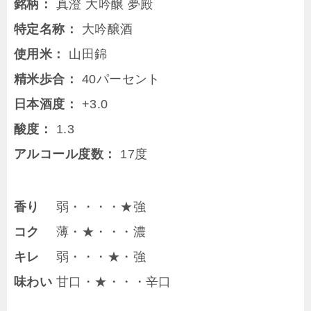
銘柄：
真澄 大吟醸 夢殿
特定名称：
大吟醸酒
使用米：
山田錦
精米歩合：
40パーセント
日本酒度：
+3.0
酸度：
1.3
アルコール度数：
17度
香り
弱・・・・★強
コク
薄・★・・・濃
キレ
弱・・・★・強
味わい
甘口・★・・・辛口