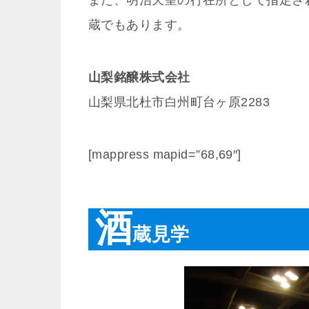
蔵でもあります。
山梨銘醸株式会社
山梨県北杜市白州町台ヶ原2283
[mappress mapid=”68,69″]
酒
蔵見学