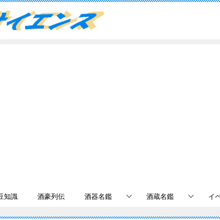
豆知識
酒豪列伝
酒器名鑑
酒蔵名鑑
イ