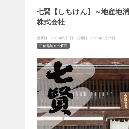
o
e
七賢【しちけん】～地産地
e
k
株式会社
r
n
更新日：
2020年5月9日
公開日：
2018年1月15日
a
甲信越地方の酒蔵