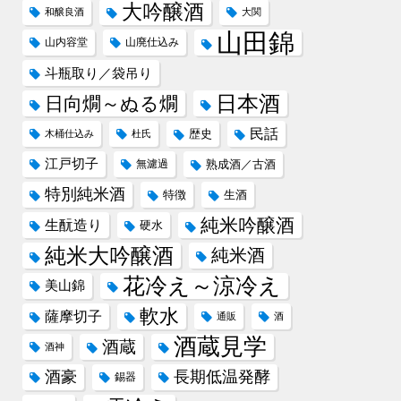
大吟醸酒
和醸良酒
大関
山田錦
山内容堂
山廃仕込み
斗瓶取り／袋吊り
日本酒
日向燗～ぬる燗
民話
歴史
木桶仕込み
杜氏
江戸切子
無濾過
熟成酒／古酒
特別純米酒
特徴
生酒
純米吟醸酒
生酛造り
硬水
純米大吟醸酒
純米酒
花冷え～涼冷え
美山錦
軟水
薩摩切子
通販
酒
酒蔵見学
酒蔵
酒神
酒豪
長期低温発酵
錫器