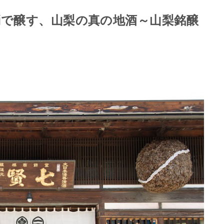
消で醸す、山梨の真の地酒～山梨銘醸