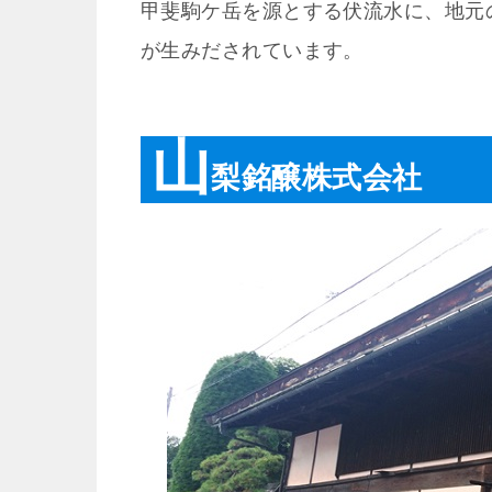
甲斐駒ケ岳を源とする伏流水に、地元
が生みだされています。
山
梨銘醸株式会社