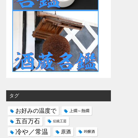
タグ
お好みの温度で
上燗～熱燗
五百万石
伝統工芸
冷や／常温
原酒
吟醸酒