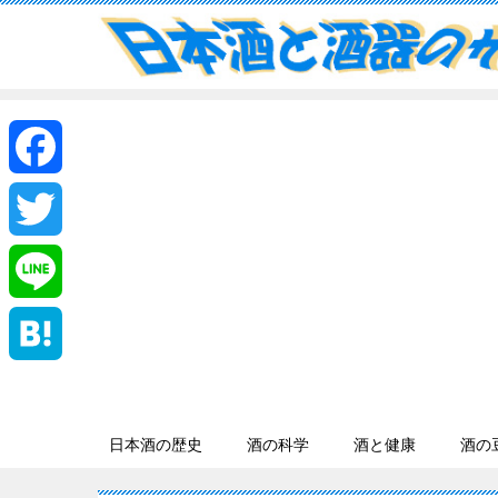
F
a
T
c
w
L
e
i
i
H
b
t
n
a
日本酒の歴史
酒の科学
酒と健康
酒の
o
t
e
t