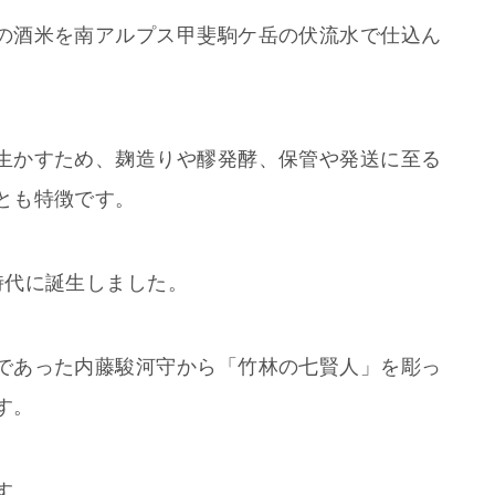
の酒米を南アルプス甲斐駒ケ岳の伏流水で仕込ん
生かすため、麹造りや醪発酵、保管や発送に至る
とも特徴です。
時代に誕生しました。
であった内藤駿河守から「竹林の七賢人」を彫っ
す。
す。