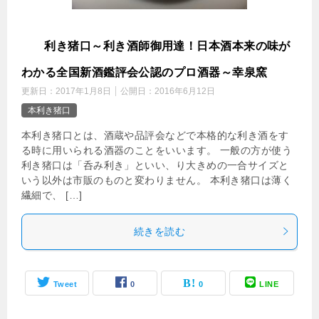
本
利き猪口～利き酒師御用達！日本酒本来の味が
わかる全国新酒鑑評会公認のプロ酒器～幸泉窯
更新日：
2017年1月8日
公開日：
2016年6月12日
本利き猪口
本利き猪口とは、酒蔵や品評会などで本格的な利き酒をす
る時に用いられる酒器のことをいいます。 一般の方が使う
利き猪口は「呑み利き」といい、り大きめの一合サイズと
いう以外は市販のものと変わりません。 本利き猪口は薄く
繊細で、 […]
続きを読む
Tweet
0
0
LINE