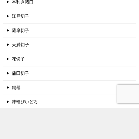
本利き猪口
江戸切子
薩摩切子
天満切子
花切子
蒲田切子
錫器
津軽びいどろ
酒蔵名鑑