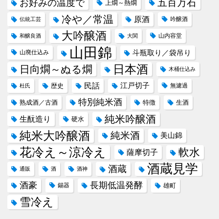
五百万石
お好みの温度で
上燗～熱燗
冷や／常温
原酒
吟醸酒
伝統工芸
大吟醸酒
山内容堂
和醸良酒
大関
山田錦
斗瓶取り／袋吊り
山廃仕込み
日本酒
日向燗～ぬる燗
木桶仕込み
民話
江戸切子
歴史
無濾過
杜氏
特別純米酒
熟成酒／古酒
特徴
生酒
純米吟醸酒
生酛造り
硬水
純米大吟醸酒
純米酒
美山錦
花冷え～涼冷え
軟水
薩摩切子
酒蔵見学
酒蔵
通販
酒
酒神
酒豪
長期低温発酵
錫器
雄町
雪冷え