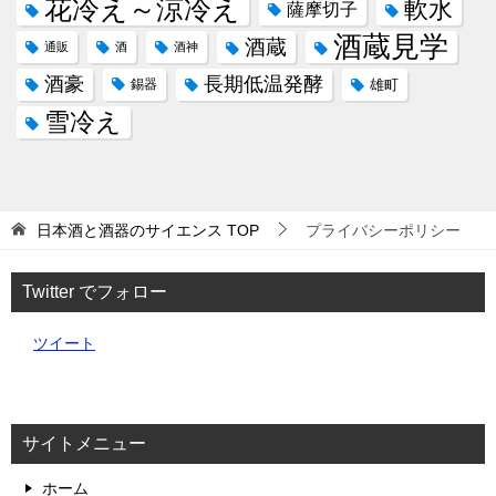
花冷え～涼冷え
軟水
薩摩切子
酒蔵見学
酒蔵
通販
酒
酒神
酒豪
長期低温発酵
錫器
雄町
雪冷え
日本酒と酒器のサイエンス
TOP
プライバシーポリシー
Twitter でフォロー
ツイート
サイトメニュー
ホーム