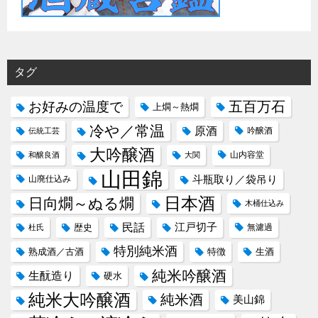
タグ
五百万石
お好みの温度で
上燗～熱燗
冷や／常温
原酒
吟醸酒
伝統工芸
大吟醸酒
山内容堂
和醸良酒
大関
山田錦
斗瓶取り／袋吊り
山廃仕込み
日本酒
日向燗～ぬる燗
木桶仕込み
民話
江戸切子
歴史
無濾過
杜氏
特別純米酒
熟成酒／古酒
特徴
生酒
純米吟醸酒
生酛造り
硬水
純米大吟醸酒
純米酒
美山錦