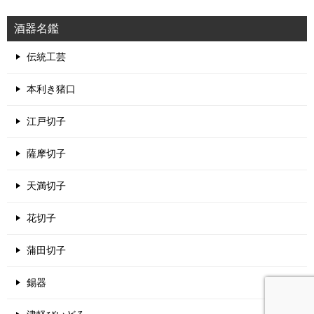
酒器名鑑
伝統工芸
本利き猪口
江戸切子
薩摩切子
天満切子
花切子
蒲田切子
錫器