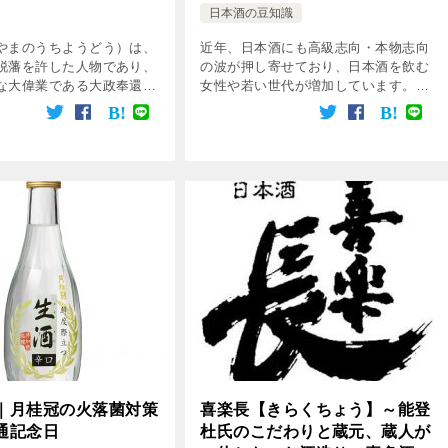
日本酒の豆知識
やまのうちようどう）は、
近年、日本酒にも高級志向・本物志向
脱藩を許した人物であり、
の波が押し寄せており、日本酒を飲む
な大偉業である大政奉還の
女性や若い世代が増加しています。
した人物として非常に有名
お洒落な居酒屋や料理屋などでも、日
代小説などにもよく取り上
本酒の品ぞろえが豊富なところも増え
り、代表的なものに山内容
てきました。 また、雑誌などでも日
立ち […]
本酒の特集が組ま […]
｜月桂冠の火落菌対策
喜楽長【きらくちょう】～能登
通記念日
杜氏のこだわりと蔵元、蔵人が