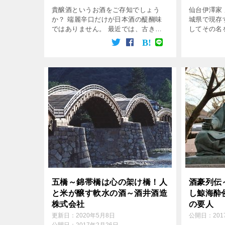
貴醸酒というお酒をご存知でしょう
仙台伊澤家
か？ 端麗辛口だけが日本酒の醍醐味
城県で現存
ではありません。 最近では、古きを
してその名
訪ねて新しきを知るの精神で、濃厚甘
でブランデ
口の日本酒もひとつの牙城を築いてい
たボトルと
ます。 その中でも特に特徴的なもの
さに伊達男
が、「十水仕込み」 […]
五橋～錦帯橋は心の架け橋！人
酒豪列伝
と米が醸す軟水の酒～酒井酒造
し鯨海酔
株式会社
の要人
更新日：
2020年5月8日
公開日：
20