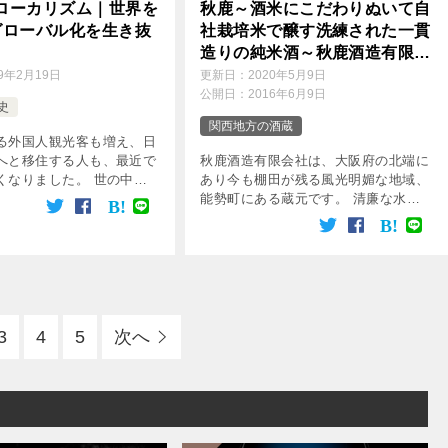
ローカリズム｜世界を
秋鹿～酒米にこだわりぬいて自
グローバル化を生き抜
社栽培米で醸す洗練された一貫
造りの純米酒～秋鹿酒造有限会
社
19年2月19日
更新日：
2020年5月9日
公開日：
2016年6月9日
史
関西地方の酒蔵
る外国人観光客も増え、日
へと移住する人も、最近で
秋鹿酒造有限会社は、大阪府の北端に
くなりました。 世の中の
あり今も棚田が残る風光明媚な地域、
ローバル化にありますが、
能勢町にある蔵元です。 清廉な水と
だからこそ、ローカリズム
空気に恵まれた土地を生かし、お米の
が大切になってくるのでは
栽培からお酒の醸造まで自社で行なう
か。 […]
こだわりのメーカーです。
3
4
5
次へ