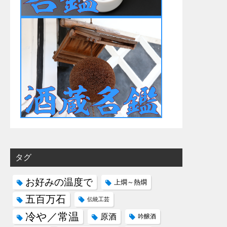
タグ
お好みの温度で
上燗～熱燗
五百万石
伝統工芸
冷や／常温
原酒
吟醸酒