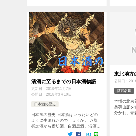
に乗せられている情報を見ると、住民
び】です。
1人当たりの日本酒の年間消費量が分
マに、美味
かります。 そこ […]
千代むすび酒
東北地方
清酒に至るまでの日本酒物語
公開日：
20
更新日：
2019年11月7日
酒蔵名鑑
公開日：
2018年3月10日
本州の北東
日本酒の歴史
奥羽山脈を
分かれ、青
日本酒の歴史 日本酒はいったいどの
形・福島の
ように生まれたのでしょうか。 八塩
多く、日本
折之酒から僧坊酒、白酒黒酒、清酒と
ほどの穀倉
うつりかわってきた日本酒の歴史をご
外ではなく、