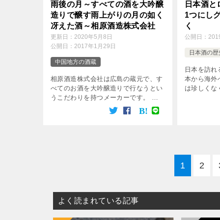
雨後の月～すべての酒を大吟醸
日本酒と
造りで醸す雨上がりの月の如く
1つにし
冴えた酒～相原酒造株式会社
く
更新日：
2020年5月8日
公開日：
20
公開日：
2017年1月29日
日本酒の歴
中国地方の酒蔵
日本を訪れ
相原酒造株式会社は広島の蔵元で、す
本から海外
べてのお酒を大吟醸造りで行なうとい
は珍しくな
うこだわりを持つメーカーです。 最
流れは、グ
近では全国新酒鑑評会において6年連
そんな時代
続で金賞を受賞するなど、高い評価も
という概念
受けています。 相原酒造株式会社 相
ないでしょう
原酒造株式会社 […]
1
2
よく読まれている記事