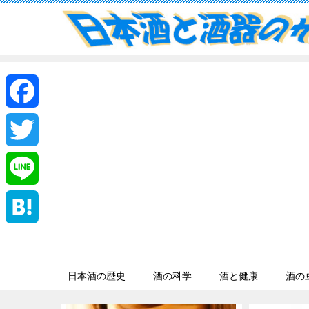
F
a
T
c
w
L
e
i
i
H
b
t
n
a
日本酒の歴史
酒の科学
酒と健康
酒の
o
t
e
t