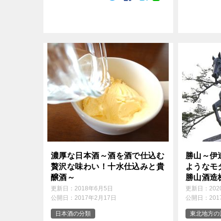
紹介します。 日本酒が登場する神話
日本酒は、あまりにも人々に親しまれ
てきたため「日 […]
濃厚な日本酒～酒を酒で仕込む
勝山～伊
贅沢な味わい！十水仕込みと貴
ようなモ
醸酒～
勝山酒造
更新日：
2018年6月5日
更新日：
20
公開日：
2017年2月17日
公開日：
20
日本酒の分類
東北地方の