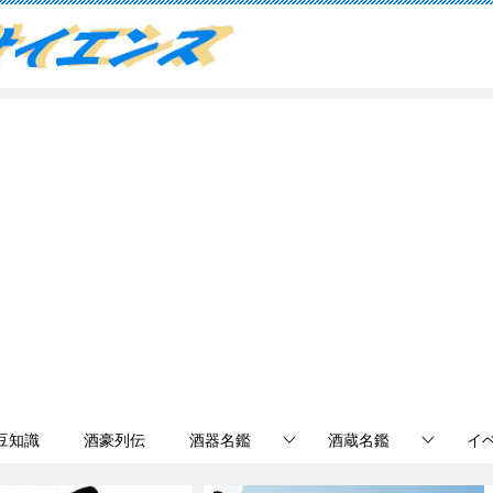
豆知識
酒豪列伝
酒器名鑑
酒蔵名鑑
イ