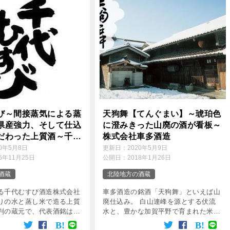
び～間接蒸気による蒸
天狗舞【てんぐまい】～琥珀色
県産強力、そして仕込
に澄みきった山廃の酒が看板～
だわった上質酒～千代
株式会社車多酒造
造株式会社
20年5月8日
更新日：
2020年5月9日
16年11月25日
公開日：
2018年1月26日
酒蔵
北陸地方の酒蔵
る千代むすび酒造株式会社
車多酒造の銘酒「天狗舞」といえば山
りの水と蒸し米で造る上質
廃仕込み。 白山連峰を源とする伏流
判の蔵元で、代表酒銘は社
水と、豊かな加賀平野で育まれた米
千代むすび」【ちよむす
を、独自の伝統で醸します。 出来上