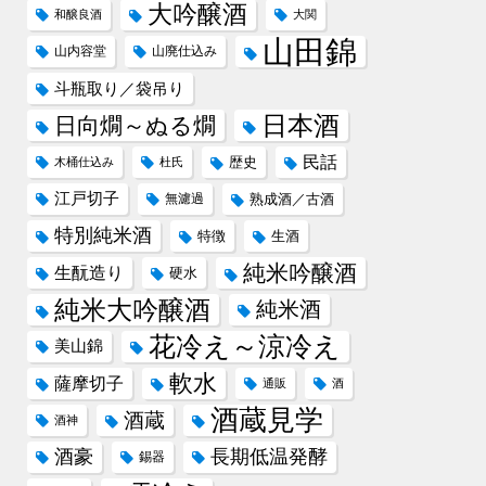
大吟醸酒
和醸良酒
大関
山田錦
山内容堂
山廃仕込み
斗瓶取り／袋吊り
日本酒
日向燗～ぬる燗
民話
歴史
木桶仕込み
杜氏
江戸切子
無濾過
熟成酒／古酒
特別純米酒
特徴
生酒
純米吟醸酒
生酛造り
硬水
純米大吟醸酒
純米酒
花冷え～涼冷え
美山錦
軟水
薩摩切子
通販
酒
酒蔵見学
酒蔵
酒神
酒豪
長期低温発酵
錫器