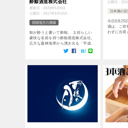
酔鯨酒造株式会社
公開日：
20
更新日：
2020年5月9日
日本酒の豆
公開日：
2017年9月23日
今日6月25
四国地方の酒蔵
酒は、ご存
わずに出荷
鯨が酔うと書いて酔鯨。 土佐らしい
の老舗酒蔵
豪快な名前を持つ酔鯨酒造株式会社。
本格的な生
広大な森林地帯から湧き出る「平成の
日を「生酒
名水」と謳われた水と、日本各地から
月桂冠 […]
厳選した米を使用しています。 温暖
な気候で酒の仕込みが厳しい環境にあ
りながら、きめ […]