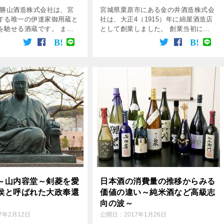
 勝山酒造株式会社は、宮
宮城県栗原市にある金の井酒造株式会
する唯一の伊達家御用蔵と
社は、大正4（1915）年に綿屋酒造店
を馳せる酒蔵です。 まる
として創業しました。 創業当初に金
ーのような、ロゴが刻まれ
の井ブランドの酒を造っていたことか
センスの良いラベルは、ま
ら、その後現在の社名である金の井酒
といった風情です。
造株式会社に変更しました。 蔵から3
キロメート […]
～山内容堂～剣菱を愛
日本酒の消費量の推移からみる
侯と呼ばれた大政奉還
価値の違い～純米酒など高級志
向の波～
17年2月12日
公開日：
2017年1月26日