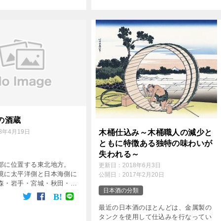
 本物・安心・健康をテー
がるのは、澄んだ琥珀色が不思議な魅
しいお酒を造っています。
力を感じさせる一本。 手間をかけれ
造株 […]
ばかけるほど、旨さ […]
の酒蔵
木桶仕込み～木桶職人の減少と
18年4月19日
ともに特徴ある独特の味わいが
失われる～
部に位置する東北地方。
更新日：
2018年6月3日
境に太平洋側と日本海側に
公開日：
2017年2月20日
森・岩手・宮城・秋田・山
日本酒の分類
6県からなります。 水田が
の米の約4分の1を生産する
最近の日本酒のほとんどは、金属製の
地帯。 酒米に関しても例
タンクを使用して仕込みを行なってい
 […]