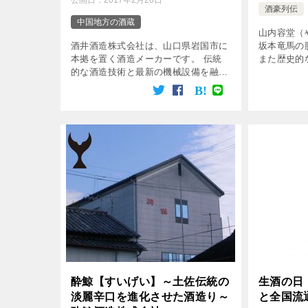
公開日：
2017年2月26日
酒豪列伝
中国地方の酒蔵
山内容堂（
酒井酒造株式会社は、山口県岩国市に
坂本竜馬の
本拠を置く酒造メーカーです。 伝統
また歴史的
的な酒造技術と最新の機械設備を融合
建白を推進
させることにより、安定して高い品質
です。 時
のお酒を供給し続けています。 酒井
げられてお
酒造株式会社 酒井酒造株式会社は明
堂の政治上の
治4年（1871 […]
酔鯨【すいげい】～土佐伝統の
生酒の日
淡麗辛口を進化させた酒造り～
と全国流