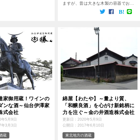
ますが、昔は大きな木製の容器でお酒
を仕込んでいました。 いわゆる木桶
仕込みです。 木桶仕込みが主流でな
くなったのには理由があります。 金
属製のタンクと比 […]
達家御用蔵！ワインの
綿屋【わたや】～量より質、
ダンな酒～仙台伊澤家
「和醸良酒」を心がけ新銘柄に
株式会社
力を注ぐ～金の井酒造株式会社
20年5月9日
更新日：
2020年5月9日
17年3月3日
公開日：
2017年6月10日
酒蔵
東北地方の酒蔵