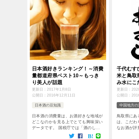
o
e
e
k
r
n
a
日本酒好きランキング！～消費
千代むす
量都道府県ベスト10～もっき
米と鳥取
り美人が話題
み水にこ
むすび酒
更新日：
2017年1月8日
更新日：
20
公開日：
2016年12月11日
公開日：
20
日本酒の豆知識
中国地方の
日本酒の消費量は、お酒好きな地域が
鳥取県にあ
どこなのかを見る上でとても興味深い
は、こだわ
データです。 国税庁では「酒のしお
なお酒が評
り」というものを発表していて、そこ
名と同じ「