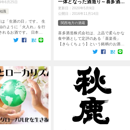
一体となった酒造り～喜多酒造
19年6月25日
株式会社
更新日：
2020年5月9日
知識
公開日：
2016年11月14日
日は「生酒の日」です。 生
関西地方の酒蔵
知のように「火入れ」を行
されるお酒です。 日本酒
喜多酒造株式会社は、上品で柔らかな
である月桂冠が、1984年に
食中酒として定評のある「喜楽長」
酒の販売を開始した6月25
【きらくちょう】という銘柄のお酒を
の日」と制定しました。
醸造している蔵元です。 能登杜氏に
よるこだわりを持った酒造りが日々行
なわれています。