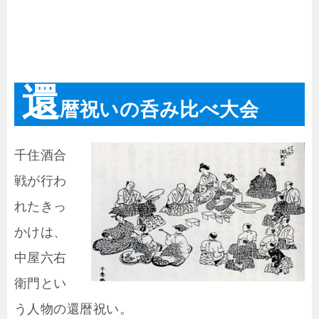
還
暦祝いの呑み比べ大会
千住酒合
戦が行わ
れたきっ
かけは、
中屋六右
衛門とい
う人物の還暦祝い。