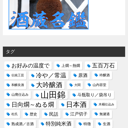
タグ
五百万石
お好みの温度で
上燗～熱燗
冷や／常温
原酒
吟醸酒
伝統工芸
大吟醸酒
山内容堂
和醸良酒
大関
山田錦
斗瓶取り／袋吊り
山廃仕込み
日本酒
日向燗～ぬる燗
木桶仕込み
民話
江戸切子
歴史
無濾過
杜氏
特別純米酒
熟成酒／古酒
特徴
生酒