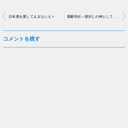
投
日本酒を愛して止まない人々
酒豪列伝～酒封じの神として祀られた悲運の武将・本多忠朝～
稿
ナ
コメントを残す
ビ
ゲ
ー
シ
ョ
ン