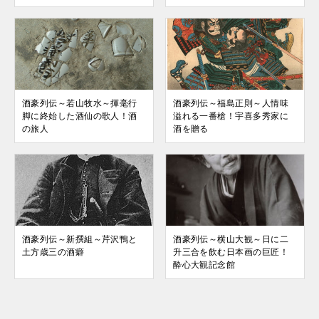
酒豪列伝～若山牧水～揮毫行
酒豪列伝～福島正則～人情味
脚に終始した酒仙の歌人！酒
溢れる一番槍！宇喜多秀家に
の旅人
酒を贈る
酒豪列伝～新撰組～芹沢鴨と
酒豪列伝～横山大観～日に二
土方歳三の酒癖
升三合を飲む日本画の巨匠！
酔心大観記念館