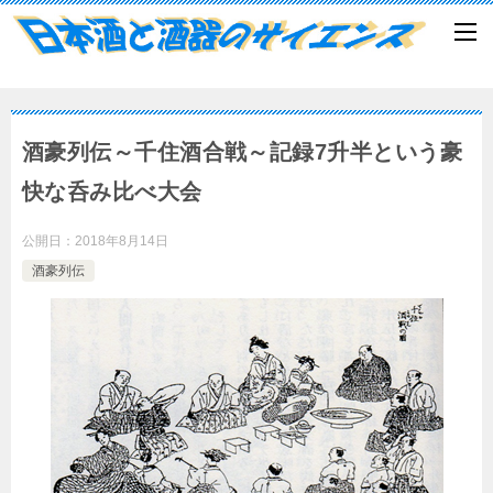
酒豪列伝～千住酒合戦～記録7升半という豪
快な呑み比べ大会
公開日：
2018年8月14日
酒豪列伝