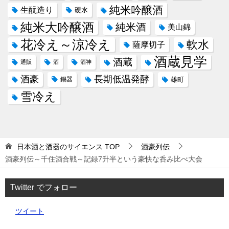
純米吟醸酒
生酛造り
硬水
純米大吟醸酒
純米酒
美山錦
花冷え～涼冷え
軟水
薩摩切子
酒蔵見学
酒蔵
通販
酒
酒神
酒豪
長期低温発酵
錫器
雄町
雪冷え
日本酒と酒器のサイエンス
TOP
酒豪列伝
酒豪列伝～千住酒合戦～記録7升半という豪快な呑み比べ大会
Twitter でフォロー
ツイート