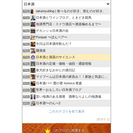
takamyublog | 食べるのが好き、飲むのが好き、
70位
日本酒とワインブログ。ときどき競馬
71位
地酒専門店・スドウ酒店〜酒道極めるまで〜
72位
デカンショ日本酒の会
73位
Ponpair 〜ぽんペア〜
74位
今日は日本酒何飲んだ？
75位
國酒道
76位
日本酒と酒器のサイエンス
77位
日本酒の定価・価格・値段・通販情報
78位
柴犬好きなおやじの酒日記
79位
マイブームは日本酒の家呑み！！家族と気楽にいこう！！
80位
日本酒バー 螢の香 honoca 青森
81位
世界一おもしろい日本酒ブログ
82位
旨い地酒のある酒屋 酒庫なりよしの地酒魂
83位
日本酒〜のんべ2
84位
このカテゴリを全て表示
参加する
このブログに投票する