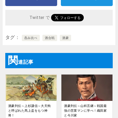
Twitter で
タグ
呑み比べ
酒合戦
酒豪
関
連記事
酒豪列伝～上杉謙信～大天狗
酒豪列伝～山科言継～戦国最
と呼ばれた馬上盃をもつ神
強の営業マンに学べ！織田家
将！
と今川家