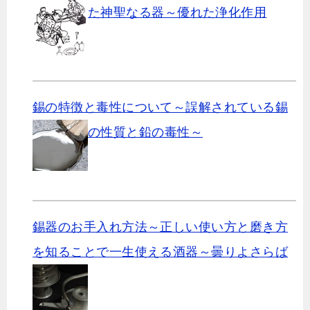
た神聖なる器～優れた浄化作用
錫の特徴と毒性について～誤解されている錫
の性質と鉛の毒性～
錫器のお手入れ方法～正しい使い方と磨き方
を知ることで一生使える酒器～曇りよさらば