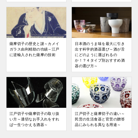
薩摩切子の歴史と謎～カメイ
日本酒のうま味を最大に引き
ガラス由利精助の功績～江戸
出す科学的酒器選び～酒が舌
に逆輸入された薩摩の技術
にどのように運ばれるの
か！？４タイプ別おすすめ酒
器の選び方～
江戸切子や薩摩切子の取り扱
江戸切子と薩摩切子の違い～
い方～適切なお手入れをすれ
民営の生活食器と官営の贈答
ば一生つかえる酒器～
品にみられる異なる用途～