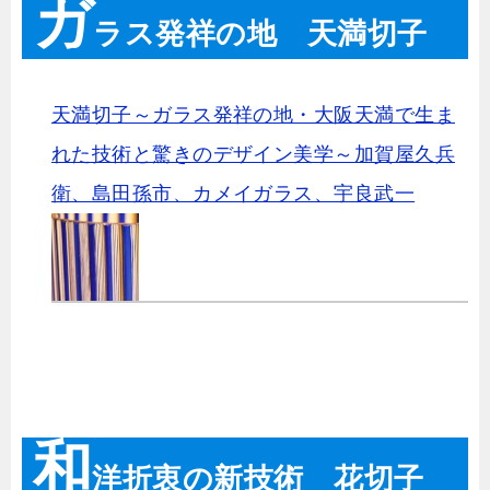
ガ
ラス発祥の地 天満切子
天満切子～ガラス発祥の地・大阪天満で生ま
れた技術と驚きのデザイン美学～加賀屋久兵
衛、島田孫市、カメイガラス、宇良武一
和
洋折衷の新技術 花切子