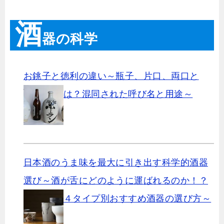
酒
器の科学
お銚子と徳利の違い～瓶子、片口、両口と
は？混同された呼び名と用途～
日本酒のうま味を最大に引き出す科学的酒器
選び～酒が舌にどのように運ばれるのか！？
４タイプ別おすすめ酒器の選び方～