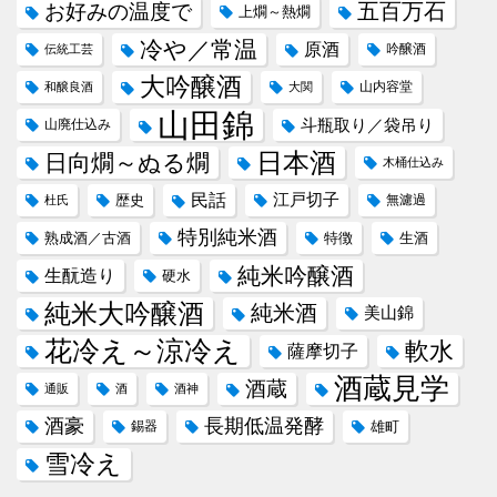
五百万石
お好みの温度で
上燗～熱燗
冷や／常温
原酒
吟醸酒
伝統工芸
大吟醸酒
山内容堂
和醸良酒
大関
山田錦
斗瓶取り／袋吊り
山廃仕込み
日本酒
日向燗～ぬる燗
木桶仕込み
民話
江戸切子
歴史
無濾過
杜氏
特別純米酒
熟成酒／古酒
特徴
生酒
純米吟醸酒
生酛造り
硬水
純米大吟醸酒
純米酒
美山錦
花冷え～涼冷え
軟水
薩摩切子
酒蔵見学
酒蔵
通販
酒
酒神
酒豪
長期低温発酵
錫器
雄町
雪冷え