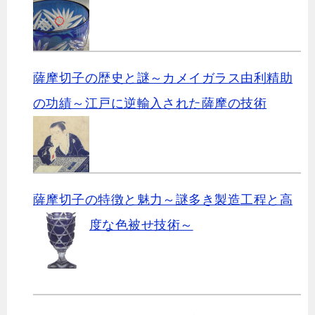
薩摩切子の歴史と謎～カメイガラス由利精助
の功績～江戸に逆輸入された薩摩の技術
薩摩切子の特徴と魅力～謎多き製造工程と高
度な色被せ技術～