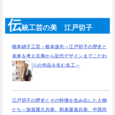
伝
統工芸の美 江戸切子
根本硝子工芸－根本達也～江戸切子の歴史と
未来を考え古典から近代デザインまでこだわ
りの作品を生む名工～
江戸切子の歴史とその特徴を生み出した人物
たち～加賀屋久兵衛、和泉屋嘉兵衛、中原尚