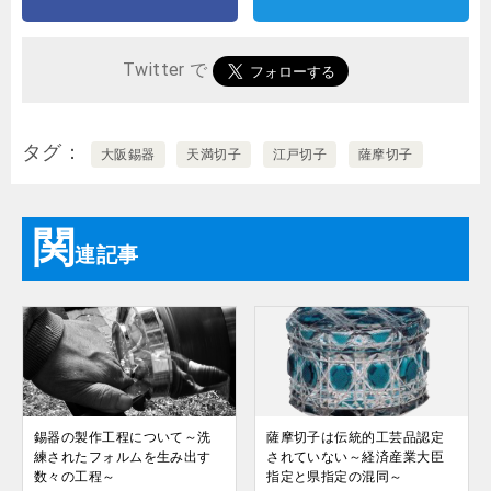
Twitter で
タグ
大阪錫器
天満切子
江戸切子
薩摩切子
関
連記事
錫器の製作工程について～洗
薩摩切子は伝統的工芸品認定
練されたフォルムを生み出す
されていない～経済産業大臣
数々の工程～
指定と県指定の混同～