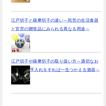
江戸切子と薩摩切子の違い～民営の生活食器
と官営の贈答品にみられる異なる用途～
江戸切子や薩摩切子の取り扱い方～適切なお
手入れをすれば一生つかえる酒器～