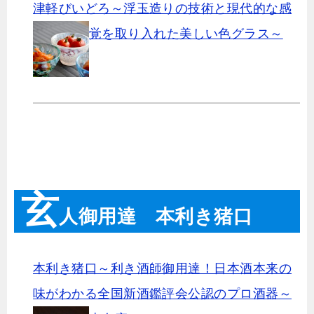
津軽びいどろ～浮玉造りの技術と現代的な感
覚を取り入れた美しい色グラス～
玄
人御用達 本利き猪口
本利き猪口～利き酒師御用達！日本酒本来の
味がわかる全国新酒鑑評会公認のプロ酒器～