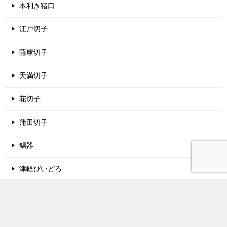
本利き猪口
江戸切子
薩摩切子
天満切子
花切子
蒲田切子
錫器
津軽びいどろ
酒蔵名鑑