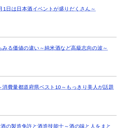
月1日は日本酒イベントが盛りだくさん～
らみる価値の違い～純米酒など高級志向の波～
～消費量都道府県ベスト10～もっきり美人が話題
本酒の製造免許と酒造技能士～酒の味と人をまと