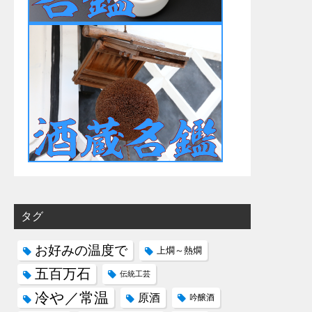
タグ
お好みの温度で
上燗～熱燗
五百万石
伝統工芸
冷や／常温
原酒
吟醸酒