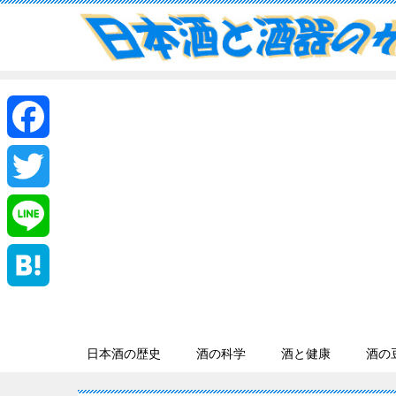
F
a
T
c
w
L
e
i
i
H
b
t
n
a
日本酒の歴史
酒の科学
酒と健康
酒の
o
t
e
t