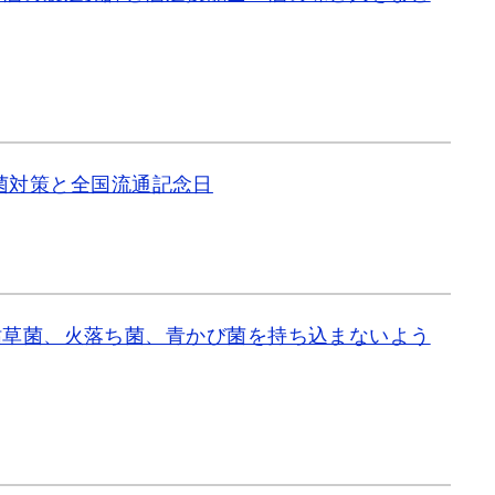
菌対策と全国流通記念日
枯草菌、火落ち菌、青かび菌を持ち込まないよう