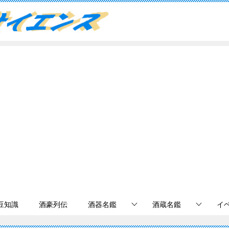
豆知識
酒豪列伝
酒器名鑑
酒蔵名鑑
イ