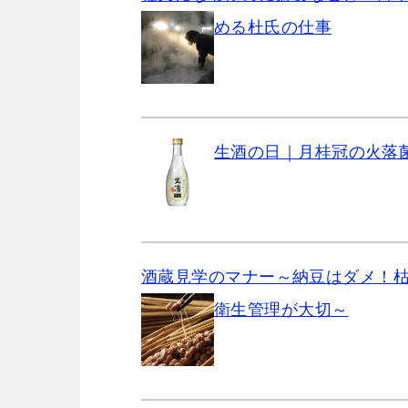
める杜氏の仕事
生酒の日｜月桂冠の火落
酒蔵見学のマナー～納豆はダメ！
衛生管理が大切～