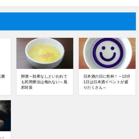
落菌
卵酒～効果なしといわれて
日本酒の日に乾杯！～10月
も民間療法は侮れない～風
1日は日本酒イベントが盛
邪対策
りだくさん～
なこ