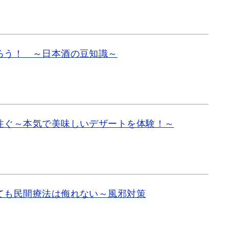
ろう！ ～日本酒の豆知識～
注ぐ～本気で美味しいデザートを体験！～
ても民間療法は侮れない～風邪対策