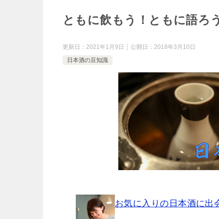
o
e
ともに飲もう！ともに語ろ
e
k
r
n
更新日：
2021年1月9日
公開日：
2018年3月10日
日本酒の豆知識
a
お気に入りの日本酒に出