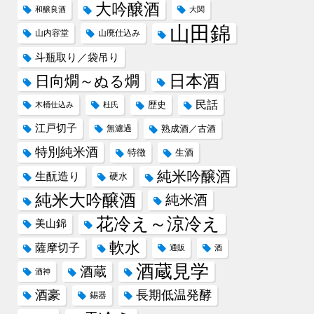
大吟醸酒
和醸良酒
大関
山田錦
山内容堂
山廃仕込み
斗瓶取り／袋吊り
日本酒
日向燗～ぬる燗
民話
歴史
木桶仕込み
杜氏
江戸切子
無濾過
熟成酒／古酒
特別純米酒
特徴
生酒
純米吟醸酒
生酛造り
硬水
純米大吟醸酒
純米酒
花冷え～涼冷え
美山錦
軟水
薩摩切子
通販
酒
酒蔵見学
酒蔵
酒神
酒豪
長期低温発酵
錫器