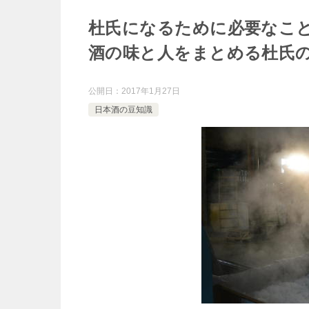
o
e
杜氏になるために必要なこ
e
k
酒の味と人をまとめる杜氏
r
n
公開日：
2017年1月27日
a
日本酒の豆知識