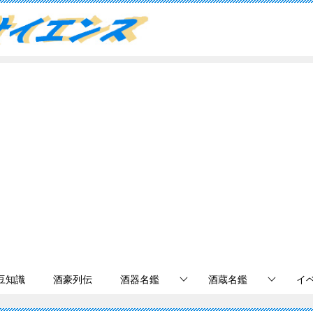
豆知識
酒豪列伝
酒器名鑑
酒蔵名鑑
イ