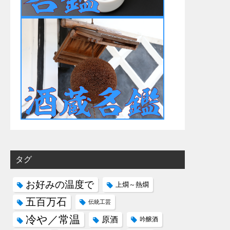
タグ
お好みの温度で
上燗～熱燗
五百万石
伝統工芸
冷や／常温
原酒
吟醸酒