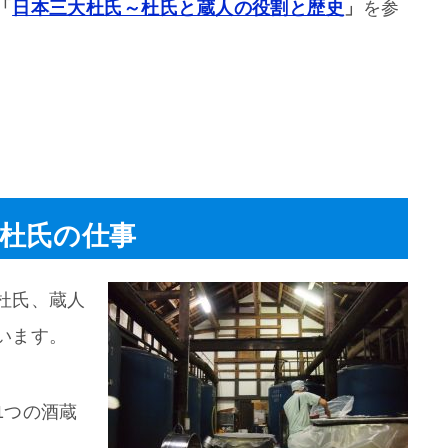
「
日本三大杜氏～杜氏と蔵人の役割と歴史
」
を参
杜氏の仕事
杜氏、蔵人
います。
1つの酒蔵