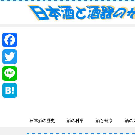
F
a
T
c
w
L
e
i
i
H
b
t
n
a
日本酒の歴史
酒の科学
酒と健康
酒の
o
t
e
t