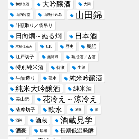
大吟醸酒
和醸良酒
大関
山田錦
山内容堂
山廃仕込み
斗瓶取り／袋吊り
日本酒
日向燗～ぬる燗
民話
歴史
木桶仕込み
杜氏
江戸切子
無濾過
熟成酒／古酒
特別純米酒
特徴
生酒
純米吟醸酒
生酛造り
硬水
純米大吟醸酒
純米酒
花冷え～涼冷え
美山錦
軟水
薩摩切子
通販
酒
酒蔵見学
酒蔵
酒神
酒豪
長期低温発酵
錫器