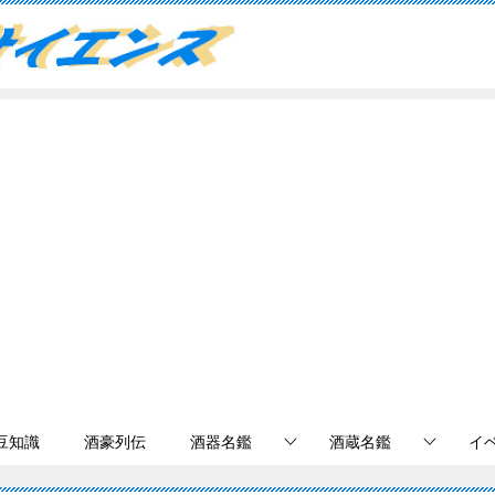
豆知識
酒豪列伝
酒器名鑑
酒蔵名鑑
イ