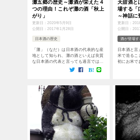
灘五郷の歴史～灘酒が栄えた４
天甜酒と
つの理由！これぞ灘の酒「秋上
場する「
がり」
～神話に
米の酒「
更新日：
2020年5月9日
更新日：
20
公開日：
2017年1月28日
公開日：
20
日本酒の歴史
酒が登場す
「灘」（なだ）は日本酒の代表的な産
日本酒と言
地として知られ、灘の酒といえば良質
米で造るこ
な日本酒の代表と言っても過言ではあ
初にお米で
りません。 酒造業界では通常、神戸
誰なのでし
市の東部から西宮市の今津あたりまで
みると、「
の大阪湾に面した12キロメートルほど
いった日本
の沿岸地帯を指 […]
記述を見い出