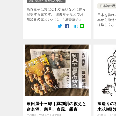
酒が登場する神話や民話
日本酒の歴
酒呑童子は昔ばなしや民話などに度々
登場する鬼です。 御伽草子などでお
日本を訪れ
馴染みの鬼といえば、「酒呑童子」で
本から海外
はないでしょうか。 「酒を呑む」と
は珍しくな
表記されるように、酒好きなことで知
流れは、グ
られています。 しかし、酒呑童子の
そんな時代
特徴は、それだけ […]
という概念
ないでしょう
穀田屋十三郎｜冥加訓の教えと
酒造りの
命名酒、寒月、春風、霜夜
木花咲耶
公開日：
2018年9月23日
公開日：
20