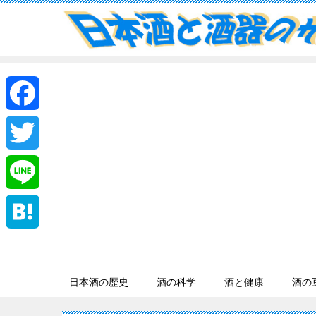
F
a
T
c
w
L
e
i
i
H
b
t
n
a
日本酒の歴史
酒の科学
酒と健康
酒の
o
t
e
t