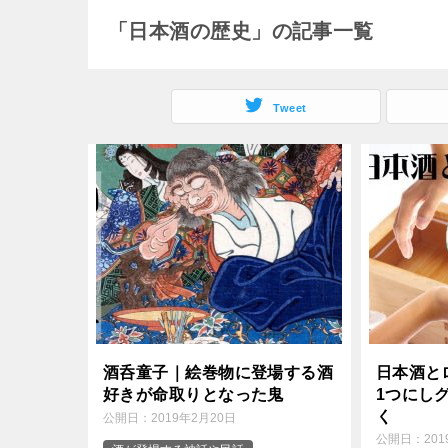
o
e
「日本酒の歴史」の記事一覧
e
k
r
n
Tweet
a
酒呑童子｜絵巻物に登場する酒
日本酒と
好きが命取りとなった鬼
1つにし
く
公開日：
2019年2月20日
公開日：
20