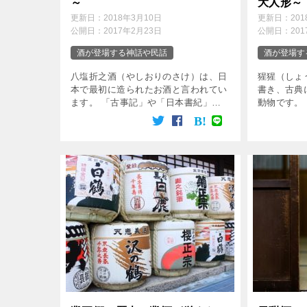
～
大人形～
更新日：
2018年3月10日
更新日：
20
公開日：
2017年2月23日
公開日：
20
酒が登場する神話や民話
酒が登場す
八塩折之酒（やしおりのさけ）は、日
猩猩（しょ
本で最初に造られたお酒と言われてい
書き、古典
ます。 「古事記」や「日本書紀」の
動物です。
中でも最初に登場し、スサノオノミコ
の動物であ
トが八岐大蛇（やまたのおろち）を退
のの朱色の
治したときに使ったお酒として知られ
顔は人間に
ています。 八岐 […]
いて、人間の