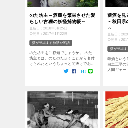
のた坊主～酒蔵を繁栄させた愛
猿酒を見
らしい古狸の妖怪捕物帳～
～秋田県
～
更新日：
2018年5月25日
公開日：
2017年1月22日
更新日：
20
公開日：
20
酒が登場する神話や民話
酒が登場す
のた坊主をご存知でしょうか。 のた
坊主とは、のたのた歩くことから名付
猿酒という
けられたというちょっと間抜けでお茶
白土三平の
目な狸の妖怪です。 信楽焼きなどで
人間ギャー
狸といえば酒が連想されるほどです
ので年輩の
が、愛知県に伝わる「のた坊主」はこ
はないでし
れまた日本酒とは切 […]
るが、内容
と思いますの