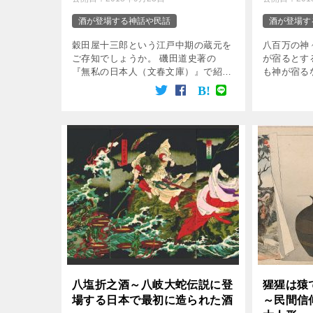
酒が登場する神話や民話
酒が登場す
穀田屋十三郎という江戸中期の蔵元を
八百万の神
ご存知でしょうか。 磯田道史著の
が宿るとす
『無私の日本人（文春文庫）』で紹介
も神が宿る
された3人の人物のうちのひとりとし
ても、おか
て紹介されました。 また、松竹映画
りの神も、
『殿、利息でござる！』で俳優・阿部
造りにまつ
サダヲが穀田屋十 […]
も、日本の神
八塩折之酒～八岐大蛇伝説に登
猩猩は猿
場する日本で最初に造られた酒
～民間信