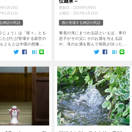
位継承～
18年3月10日
更新日：
2020年5月9日
17年2月22日
公開日：
2017年2月15日
る神話や民話
酒が登場する神話や民話
うじょう）は「猩々」とも
養老の滝にまつわる話といえば、孝行
にたびたび登場する架空の
息子がその父にそのお酒を与える話
 もともとは中国の想像上
や、滝のお酒を飲んで病気が治ったり
り、体は人間に似ているも
若返ったりという話がよく知られてい
長い体毛に覆われており、
ます。 いろいろな文献にもある話で
、声は子供の泣き声に似て
すが、元をたどっていくと、鎌倉時代
言葉 […]
に編纂された「古今 […]