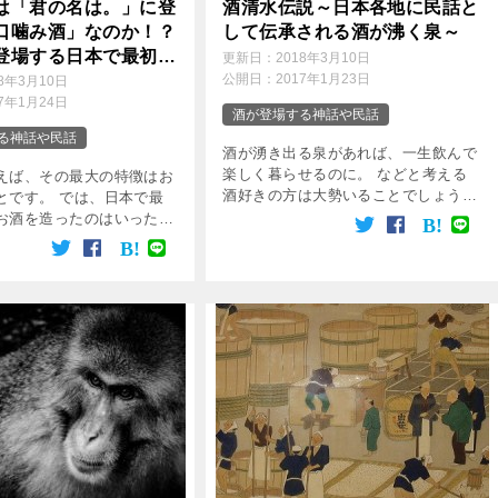
は「君の名は。」に登
酒清水伝説～日本各地に民話と
口噛み酒」なのか！？
して伝承される酒が沸く泉～
登場する日本で最初の
更新日：
2018年3月10日
日本酒の誕生」～
公開日：
2017年1月23日
18年3月10日
17年1月24日
酒が登場する神話や民話
る神話や民話
酒が湧き出る泉があれば、一生飲んで
楽しく暮らせるのに。 などと考える
えば、その最大の特徴はお
酒好きの方は大勢いることでしょう。
とです。 では、日本で最
酒清水とは、お酒が湧き出る泉のこと
お酒を造ったのはいったい
ですが、日本各地に酒清水伝説が存在
ょう。 いろいろと調べて
しています。 その中に、こんな話が
古事記」や「日本書紀」と
伝えられていま […]
の神話の中にそれに関する
すこ […]