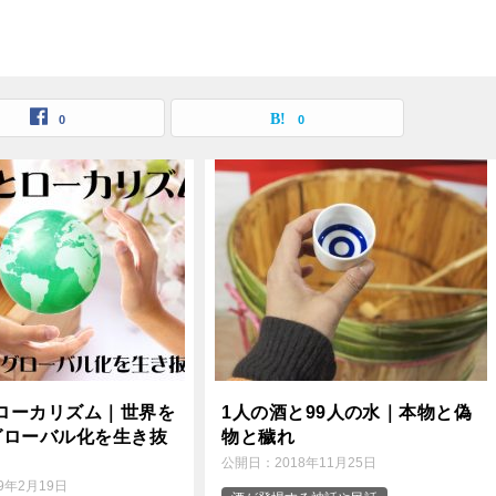
0
0
ローカリズム｜世界を
1人の酒と99人の水｜本物と偽
グローバル化を生き抜
物と穢れ
公開日：
2018年11月25日
19年2月19日