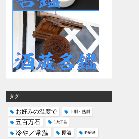
タグ
お好みの温度で
上燗～熱燗
五百万石
伝統工芸
冷や／常温
原酒
吟醸酒