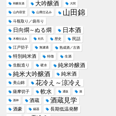
大吟醸酒
和醸良酒
大関
山田錦
山内容堂
山廃仕込み
斗瓶取り／袋吊り
日本酒
日向燗～ぬる燗
民話
歴史
木桶仕込み
杜氏
江戸切子
無濾過
熟成酒／古酒
特別純米酒
特徴
生酒
純米吟醸酒
生酛造り
硬水
純米大吟醸酒
純米酒
花冷え～涼冷え
美山錦
軟水
薩摩切子
通販
酒
酒蔵見学
酒蔵
酒神
酒豪
長期低温発酵
錫器