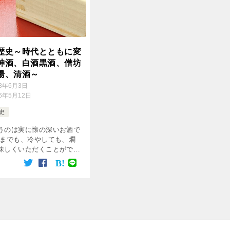
歴史～時代とともに変
神酒、白酒黒酒、僧坊
湯、清酒～
18年6月3日
16年5月12日
史
うのは実に懐の深いお酒で
ままでも、冷やしても、燗
味しくいただくことがで
それぞれに異なった味わい
。 どんな肴や料理にも合
ができるほどその種類も豊
今では […]