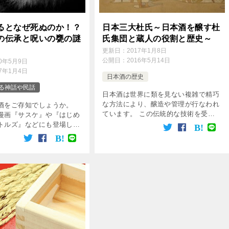
るとなぜ死ぬのか！？
日本三大杜氏～日本酒を醸す杜
の伝承と呪いの甕の謎
氏集団と蔵人の役割と歴史～
更新日：
2017年1月8日
公開日：
2016年5月14日
20年5月9日
17年1月4日
日本酒の歴史
る神話や民話
日本酒は世界に類を見ない複雑で精巧
な方法により、醸造や管理が行なわれ
酒をご存知でしょうか。
ています。 この伝統的な技術を受け
漫画『サスケ』や『はじめ
継いできたのが杜氏です。 もともと
トルズ』などにも登場した
杜氏には「刀自」という漢字があてら
方は聞いたことがあるので
れていました。 これは家事一般を仕
ょうか。 聞いたことはあ
切る主婦を指す語 […]
は知らないという方も多い
で、 […]