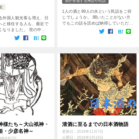
酒が登場する神話や民話
史
1人の酒と99人の水という民話をご存
じでしょうか。 聞いたことがない方
る外国人観光客も増え、日
でもこの話を読めば納得していただけ
へと移住する人も、最近で
る深層心理に関わる面白い話です。
くなりました。 世の中の
韓国の徴用工問題で日本の国民感情が
ローバル化にありますが、
爆発し、韓国のグループ歌手BTSの原
だからこそ、ローカリズム
爆Tシャツが […]
が大切になってくるのでは
か。 […]
神様たち～大山祇神・
清酒に至るまでの日本酒物語
姫・少彦名神～
更新日：
2019年11月7日
公開日：
2018年3月10日
18年9月7日