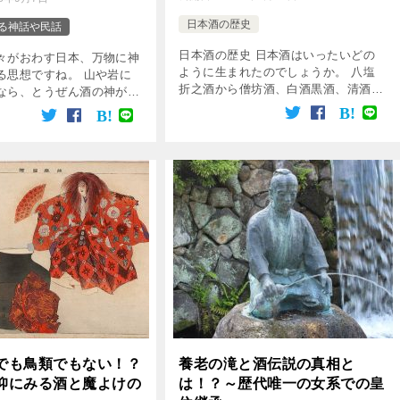
日本酒の歴史
る神話や民話
日本酒の歴史 日本酒はいったいどの
々がおわす日本、万物に神
ように生まれたのでしょうか。 八塩
る思想ですね。 山や岩に
折之酒から僧坊酒、白酒黒酒、清酒と
なら、とうぜん酒の神がい
うつりかわってきた日本酒の歴史をご
しくはありません。 酒造
紹介します。 日本酒が登場する神話
同様です。 また、酒と酒
日本酒は、あまりにも人々に親しまれ
わる神は一人ではないこと
てきたため「日 […]
様ら […]
でも鳥類でもない！？
養老の滝と酒伝説の真相と
仰にみる酒と魔よけの
は！？～歴代唯一の女系での皇