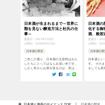
日本酒が生まれるまで～世界に
日本酒の
類を見ない醸造方法と杜氏の仕
化する御
事～
酒、般若
更新日：
2017年1月8日
更新日：
20
公開日：
2016年5月13日
公開日：
20
日本酒の歴史
日本酒の歴
ご存じの通り、日本酒の主原料はわた
日本酒とい
したちにとってはなじみ深い米です。
す。 その
しかし米からお酒を造るのは、実は容
をしても美
易なことではありません。 日本の風
き、しかも
土と確かな技術があってはじめて飲む
があります
ことができるのが日本酒なのです。
わせること
[…]
富です。 昨
日本酒と酒器のサイエンス
TOP
日本酒の歴史