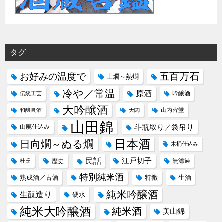
タグ
五百万石
お好みの温度で
上燗～熱燗
冷や／常温
原酒
吟醸酒
伝統工芸
大吟醸酒
山内容堂
和醸良酒
大関