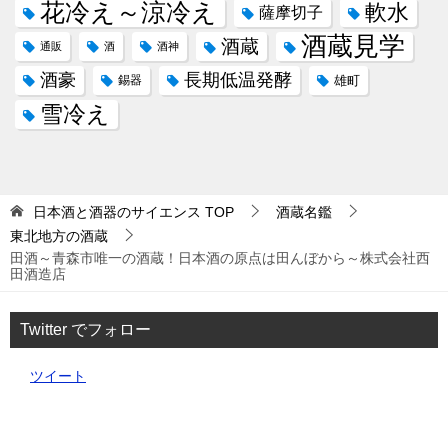
山田錦
斗瓶取り／袋吊り
山廃仕込み
日本酒
日向燗～ぬる燗
木桶仕込み
民話
江戸切子
歴史
無濾過
杜氏
特別純米酒
熟成酒／古酒
特徴
生酒
純米吟醸酒
生酛造り
硬水
純米大吟醸酒
純米酒
美山錦
花冷え～涼冷え
軟水
薩摩切子
酒蔵見学
酒蔵
通販
酒
酒神
酒豪
長期低温発酵
錫器
雄町
雪冷え
日本酒と酒器のサイエンス
TOP
酒蔵名鑑
東北地方の酒蔵