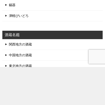
薩摩切子
天満切子
花切子
蒲田切子
錫器
津軽びいどろ
酒蔵名鑑
関西地方の酒蔵
中国地方の酒蔵