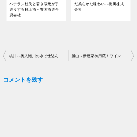
ベテラン杜氏と若き蔵元が手
だ柔らかな味わい～桃川株式
造りする極上酒～豊国酒造合
会社
資会社
投
桃川～奥入瀬川の水で仕込んだ柔らかな味わい～桃川株式会社
勝山～伊達家御用蔵！ワインのようなモダンな酒～仙台伊澤家 勝山酒造株式会社
稿
ナ
コメントを残す
ビ
ゲ
ー
シ
ョ