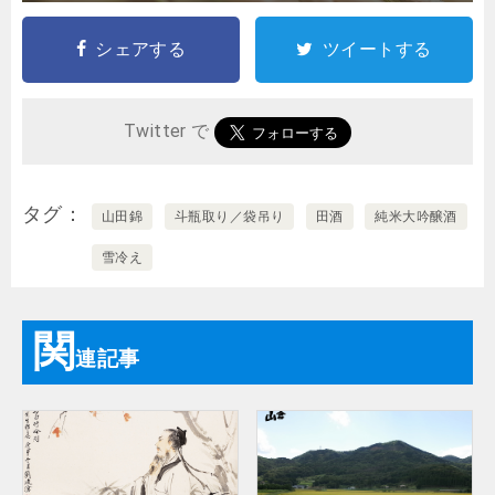
シェアする
ツイートする
Twitter で
タグ
山田錦
斗瓶取り／袋吊り
田酒
純米大吟醸酒
雪冷え
関
連記事