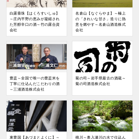
白露垂珠【はくろすいしゅ】
名倉山【なぐらやま】～極上
～庄内平野の恵みが凝縮され
の「きれいな甘さ」造りに熱
た芳醇辛口の酒～竹の露合資
意を燃やす～名倉山酒造株式
会社
会社
豊盃～全国で唯一の豊盃米を
菊の司～岩手県最古の酒蔵～
丁寧に仕込んだこだわりの酒
菊の司酒造株式会社
～三浦酒造株式会社
東豊国【あづまとよくに】～
桃川～奥入瀬川の水で仕込ん