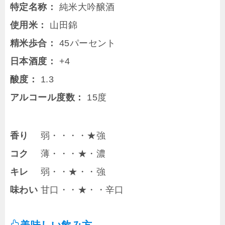
特定名称：
純米大吟醸酒
使用米：
山田錦
精米歩合：
45パーセント
日本酒度：
+4
酸度：
1.3
アルコール度数：
15度
香り
弱・・・・★強
コク
薄・・・★・濃
キレ
弱・・★・・強
味わい
甘口・・★・・辛口