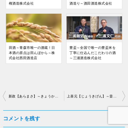
権酒造株式会社
酒造り～酒田酒造株式会社
田酒～青森市唯一の酒蔵！日
豊盃～全国で唯一の豊盃米を
本酒の原点は田んぼから～株
丁寧に仕込んだこだわりの酒
式会社西田酒造店
～三浦酒造株式会社
投
新政【あらまさ】～きょうかい６号酵母と木桶仕込みにこだわった酒造り～新政酒造株式会社
上喜元【じょうきげん】～昔ながらの技法で挑む特定名称酒造り～酒田酒造株式会社
稿
ナ
コメントを残す