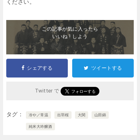
ください。
この記事が気に入ったら
いいね ! しよう
シェアする
ツイートする
Twitter で
タグ
冷や／常温
出羽桜
大関
山田錦
純米大吟醸酒