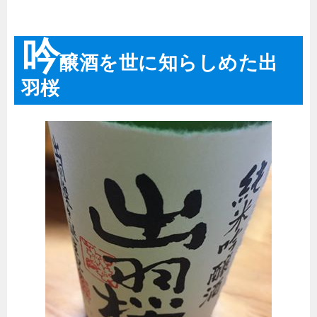
吟
醸酒を世に知らしめた出
羽桜