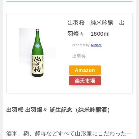
出羽桜 純米吟醸 出
羽燦々 1800ml
created by
Rinker
出羽桜
Amazon
楽天市場
出羽桜 出羽燦々 誕生記念（純米吟醸酒）
酒米、麹、酵母などすべて山形産にこだわった一