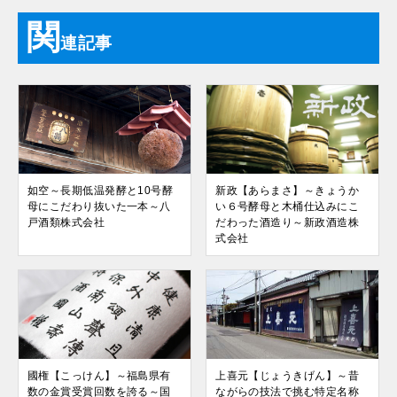
関
連記事
如空～長期低温発酵と10号酵
新政【あらまさ】～きょうか
母にこだわり抜いた一本～八
い６号酵母と木桶仕込みにこ
戸酒類株式会社
だわった酒造り～新政酒造株
式会社
國権【こっけん】～福島県有
上喜元【じょうきげん】～昔
数の金賞受賞回数を誇る～国
ながらの技法で挑む特定名称