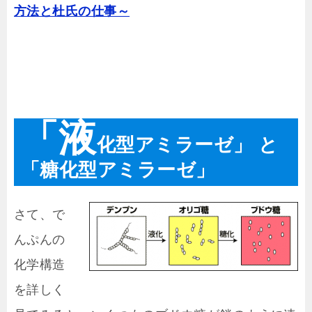
方法と杜氏の仕事～
「液
化型アミラーゼ」 と
「糖化型アミラーゼ」
さて、で
んぷんの
化学構造
を詳しく