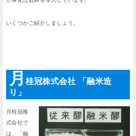
が液化仕込みを導入しています。
いくつかご紹介しましょう。
月
桂冠株式会社 「融米造
り」
月桂冠株
式会社で
は、「融