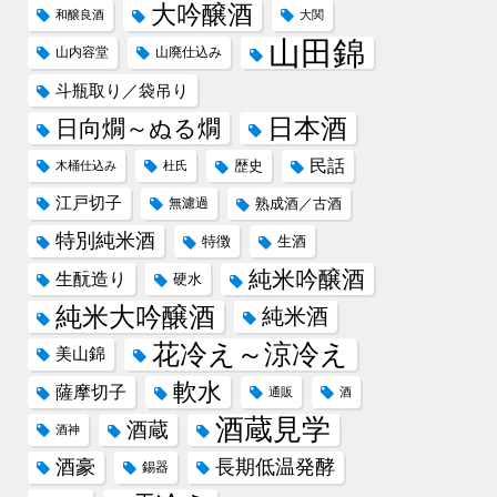
大吟醸酒
和醸良酒
大関
山田錦
山内容堂
山廃仕込み
斗瓶取り／袋吊り
日本酒
日向燗～ぬる燗
民話
歴史
木桶仕込み
杜氏
江戸切子
無濾過
熟成酒／古酒
特別純米酒
特徴
生酒
純米吟醸酒
生酛造り
硬水
純米大吟醸酒
純米酒
花冷え～涼冷え
美山錦
軟水
薩摩切子
通販
酒
酒蔵見学
酒蔵
酒神
酒豪
長期低温発酵
錫器