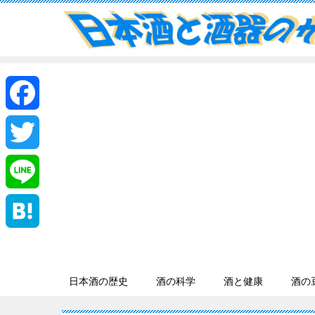
F
a
T
c
w
L
e
i
i
H
b
t
n
a
日本酒の歴史
酒の科学
酒と健康
酒の
o
t
e
t