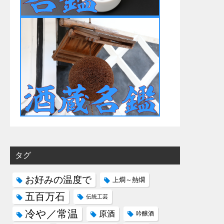
タグ
お好みの温度で
上燗～熱燗
五百万石
伝統工芸
冷や／常温
原酒
吟醸酒