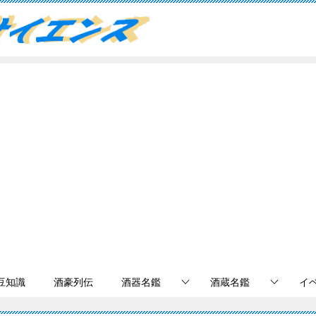
豆知識
酒豪列伝
酒器名鑑
酒蔵名鑑
イ