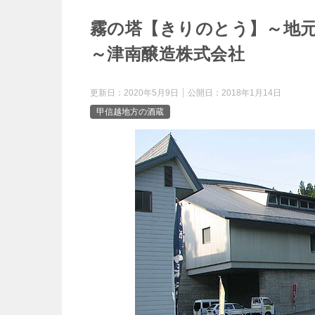
o
e
霧の塔【きりのとう】～地
e
k
～津南醸造株式会社
r
n
更新日：
2020年5月9日
公開日：
2018年1月14日
a
甲信越地方の酒蔵