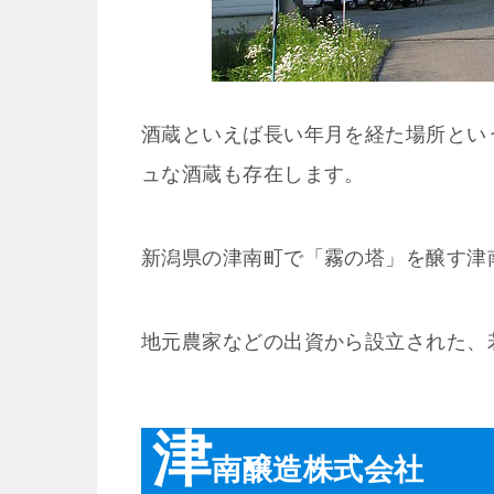
酒蔵といえば長い年月を経た場所とい
ュな酒蔵も存在します。
新潟県の津南町で「霧の塔」を醸す津
地元農家などの出資から設立された、
津
南醸造株式会社