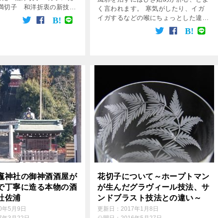
満切子 和洋折衷の新技
く言われます。 寒気がしたり、イガ
 独創的なデザイン 蒲田
イガするなどの喉にちょっとした違和
感があったり、少し体がだるかった
り…… などの症状があれば、それは
風邪の初期症状です。 本格的な症状
に突入する前に、ど […]
竈神社の御神酒酒屋が
花切子について～ホープトマン
で丁寧に造る本物の酒
が生んだグラヴィール技法、サ
社佐浦
ンドブラスト技法との違い～
20年5月9日
更新日：
2017年1月8日