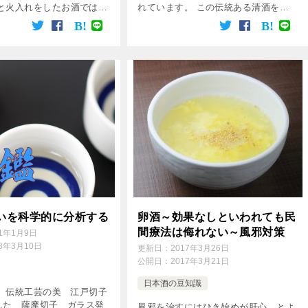
と火入れをしたお酒では熟
れています。 この伝統ある清酒を造
かなりの差が生まれます。
り続けているのが、櫻正宗株式会社で
の場合は酵素の活性が失わ
す。 口当たりがよくやや辛口の酒質
状態での熟成となり、含ま
が櫻正宗の特徴です。
ぷ […]
いを科学的に分析する
卵酒～効果なしといわれても民
間療法は侮れない～風邪対策
21年1月9日
18年3月10日
更新日：
2017年3月26日
公開日：
2017年3月21日
日本酒の豆知識
 伝統工芸の美 江戸切子
た 薩摩切子 ガラス発
風邪を治すにはひき始めが肝心、とよ