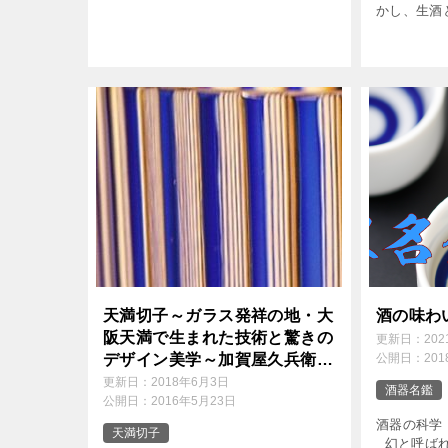
かし、生酒
層を持つ土地から […]
成の仕方に
特に本生酒
れていない
れているでん
天満切子～ガラス発祥の地・大
酒の味わ
阪天満で生まれた技術と驚きの
更新日：
20
デザイン美学～加賀屋久兵衛、
公開日：
20
島田孫市、カメイガラス、宇良
更新日：
2018年6月3日
酒器名鑑
公開日：
2016年5月23日
武一
酒器の科学
天満切子
幻と呼ばれ