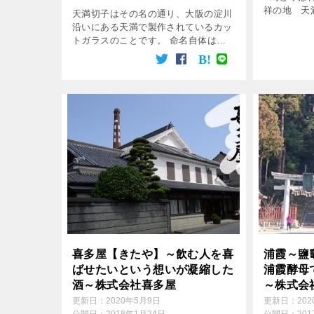
祥の地 天
天満切子はその名の通り、大阪の淀川
術 花切子
沿いにある天満で製作されているカッ
切子 […]
トガラスのことです。 命名自体は比
較的最近のことですが、大阪のガラス
造りの歴史はとても古いものです。
長崎の商人で播摩屋清兵衛という人が
天満天神社の前に […]
喜多屋【きたや】～飲む人を喜
浦霞～鹽
ばせたいという想いが凝縮した
浦霞酵母
酒～株式会社喜多屋
～株式会
更新日：
2020年5月9日
更新日：
20