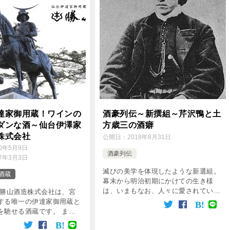
達家御用蔵！ワインの
酒豪列伝～新撰組～芹沢鴨と土
ダンな酒～仙台伊澤家
方歳三の酒癖
株式会社
公開日：
2018年8月31日
20年5月9日
酒豪列伝
17年3月3日
滅びの美学を体現したような新選組。
酒蔵
幕末から明治初期にかけての生き様
は、いまもなお、人々に愛されていま
 勝山酒造株式会社は、宮
す。 厳しい局中法度があったことで
する唯一の伊達家御用蔵と
も有名な新選組ですが、酒は例外。
を馳せる酒蔵です。 まる
むしろ、酒豪が揃っていたようです。
ーのような、ロゴが刻まれ
新選組と酒の関 […]