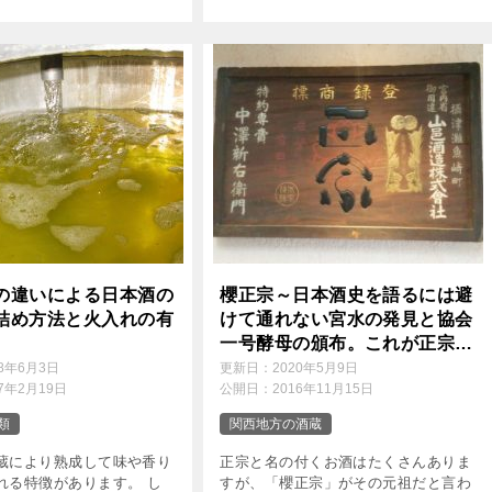
センスの良いラベルは、ま
といった風情です。
の違いによる日本酒の
櫻正宗～日本酒史を語るには避
詰め方法と火入れの有
けて通れない宮水の発見と協会
一号酵母の頒布。これが正宗の
元祖だ！～櫻正宗株式会社
18年6月3日
更新日：
2020年5月9日
17年2月19日
公開日：
2016年11月15日
類
関西地方の酒蔵
蔵により熟成して味や香り
正宗と名の付くお酒はたくさんありま
れる特徴があります。 し
すが、「櫻正宗」がその元祖だと言わ