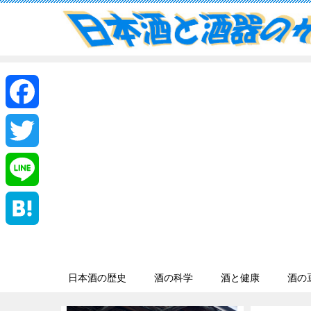
F
a
T
c
w
L
e
i
i
H
b
t
n
a
日本酒の歴史
酒の科学
酒と健康
酒の
o
t
e
t