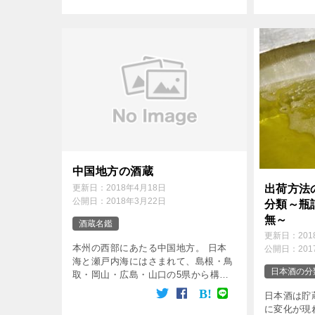
れ別々の工場で醸造しています。 南
たボトルと
部杜氏により受け継がれた伝統を継承
さに伊達男
して酒造りを行な […]
中国地方の酒蔵
出荷方法
更新日：
2018年4月18日
公開日：
2018年3月22日
分類～瓶
無～
酒蔵名鑑
更新日：
20
本州の西部にあたる中国地方。 日本
公開日：
20
海と瀬戸内海にはさまれて、島根・鳥
日本酒の分
取・岡山・広島・山口の5県から構成
されています。 昔から、甘口の酒が
日本酒は貯
多いのが、この地方の酒蔵の特徴。
に変化が現
東西に長く広がる山地と、石灰質の地