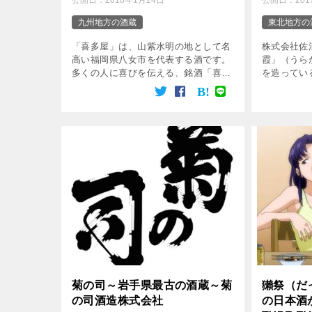
公開日：
2018年1月24日
公開日：
20
九州地方の酒蔵
東北地方の
「喜多屋」は、山紫水明の地として名
株式会社佐
高い福岡県八女市を代表する酒です。
霞」（うら
多くの人に喜びを伝える、銘酒「喜多
を造ってい
屋」が必要とするのは、矢部川の伏流
を丁寧に造
水、契約栽培の酒米、地元出身の杜氏
に、バラン
と蔵人。 酒造りに関わるものを、オ
生み出して
ール福岡で取り […]
菊の司～岩手県最古の酒蔵～菊
獺祭（だ
の司酒造株式会社
の日本酒