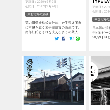
TYPE 
更新日：
2020年5月9日
公開日：
2017年2月24日
株式会社
更新日：
20
公開日：
20
東北地方の酒蔵
中国地方の
菊の司酒造株式会社は、岩手県盛岡市
に本拠を置く岩手県最古の酒蔵です。
日本酒の消費
南部杜氏とそれを支える多くの蔵人た
千kℓをピー
ちがひとつにまとまり、人を和ませる
58万9千k
良い味のお酒を次々と生み出していま
ってしまっ
す。 菊の司酒造株式会社 菊の司酒造
社は、そん
の創業は17 […]
つある中でも