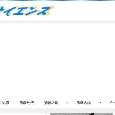
豆知識
酒豪列伝
酒器名鑑
酒蔵名鑑
イ