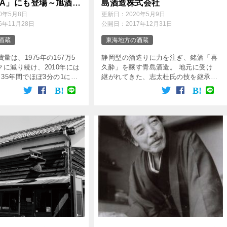
EVA」にも登場～旭酒造
島酒造株式会社
20年5月8日
更新日：
2020年5月9日
16年11月28日
公開日：
2017年12月31日
酒蔵
東海地方の酒蔵
量は、1975年の167万5
静岡型の酒造りに力を注ぎ、銘酒「喜
クに減り続け、2010年には
久酔」を醸す青島酒造。 地元に受け
ℓと35年間でほぼ3分の1にな
継がれてきた、志太杜氏の技を継承し
ています。 旭酒造株式会
た蔵でもあります。 静岡酵母のみを
な日本酒の消費が減少しつ
使用して醸される酒は、穏やかな香り
快進撃を続ける山口 […]
と爽やかな味わい、そして軽快な喉ご
しを併せ持ちます […]