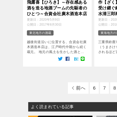
飛露喜【ひろき】～存在感ある
作【ざく
酒を造る地酒ブームの先駆者の
受け継ぐ
ひとつ～合資会社廣木酒造本店
水清三郎
更新日：
2020年5月9日
更新日：
20
公開日：
2017年8月30日
公開日：
20
東北地方の酒蔵
東海地方の
越後街道沿いに位置する、合資会社廣
三重県鈴鹿
木酒造本店は、江戸時代中期から続く
（うまさけ
蔵元。 地元の風土を生かした酒とす
されるほど
るために、地元の米「五百万石」を使
た。 そこ
用して、品のある深い味わいの酒を造
「作」を醸
っています。 廣木酒造本店の社長兼
県の酒造り
杜氏である9代目 […]
技を受け継い
前へ
6
7
8
よく読まれている記事