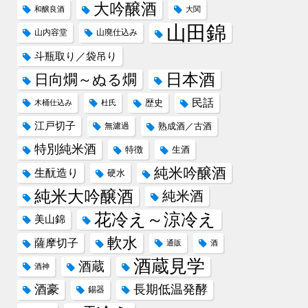
大吟醸酒
和醸良酒
大関
山田錦
山内容堂
山廃仕込み
斗瓶取り／袋吊り
日本酒
日向燗～ぬる燗
民話
歴史
木桶仕込み
杜氏
江戸切子
無濾過
熟成酒／古酒
特別純米酒
特徴
生酒
純米吟醸酒
生酛造り
硬水
純米大吟醸酒
純米酒
花冷え～涼冷え
美山錦
軟水
薩摩切子
通販
酒
酒蔵見学
酒蔵
酒神
酒豪
長期低温発酵
錫器