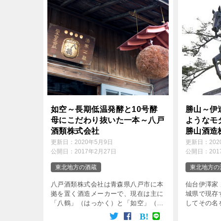
o
e
e
k
r
n
a
如空～長期低温発酵と10号酵
勝山～伊
母にこだわり抜いた一本～八戸
ようなモ
酒類株式会社
勝山酒造
更新日：
2020年5月9日
更新日：
20
公開日：
2017年2月27日
公開日：
20
東北地方の酒蔵
東北地方の
八戸酒類株式会社は青森県八戸市に本
仙台伊澤家
拠を置く酒造メーカーで、現在は主に
城県で現存
「八鶴」（はっかく）と「如空」（じ
してその名
ょくう）の2つの酒銘のお酒をそれぞ
でブランデ