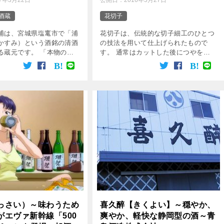
17年3月22日
公開日：
2016年5月27日
酒蔵
花切子
浦は、宮城県塩竃市で「浦
花切子は、伝統的な切子細工のひとつ
かすみ）という酒銘の清酒
の技法を用いて仕上げられたもので
る蔵元です。 「本物の酒
す。 通常はカットした後につやを出
り丁寧に売る」をモットー
すために磨きを行ないますが、花切子
スのとれた品格あるお酒を
の場合はカットした部分をあえて磨か
います。
ないことで、削った部分がすりガラス
のようになり独特の […]
っさい）～味わうため
喜久醉【きくよい】～穏やか、
がエヴァ新幹線「500
爽やか、軽快な静岡型の酒～青