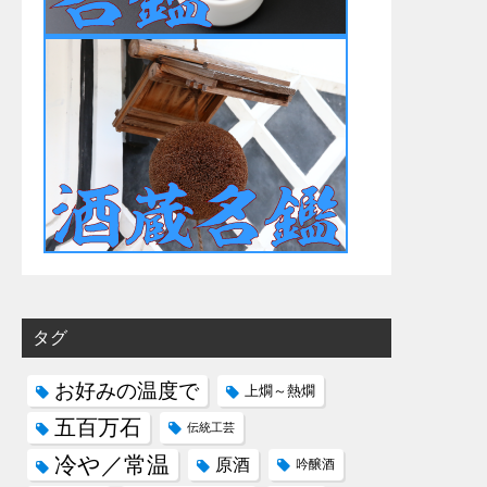
タグ
お好みの温度で
上燗～熱燗
五百万石
伝統工芸
冷や／常温
原酒
吟醸酒