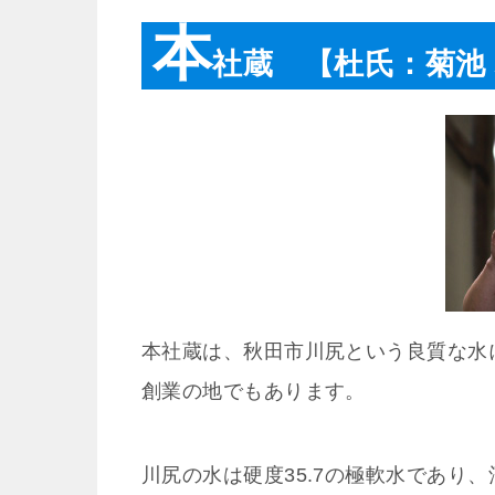
本
社蔵 【杜氏：菊池
本社蔵は、秋田市川尻という良質な水
創業の地でもあります。
川尻の水は硬度35.7の極軟水であり