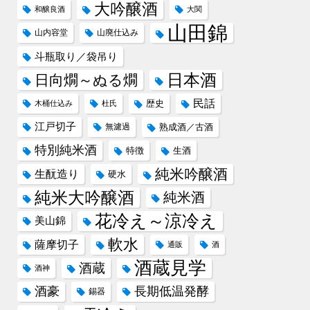
大吟醸酒
和醸良酒
大関
山田錦
山内容堂
山廃仕込み
斗瓶取り／袋吊り
日本酒
日向燗～ぬる燗
民話
歴史
木桶仕込み
杜氏
江戸切子
無濾過
熟成酒／古酒
特別純米酒
特徴
生酒
純米吟醸酒
生酛造り
硬水
純米大吟醸酒
純米酒
花冷え～涼冷え
美山錦
軟水
薩摩切子
通販
酒
酒蔵見学
酒蔵
酒神
酒豪
長期低温発酵
錫器