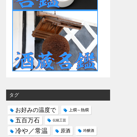
タグ
お好みの温度で
上燗～熱燗
五百万石
伝統工芸
冷や／常温
原酒
吟醸酒