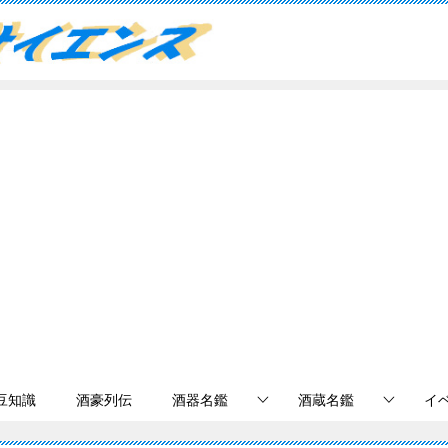
豆知識
酒豪列伝
酒器名鑑
酒蔵名鑑
イ