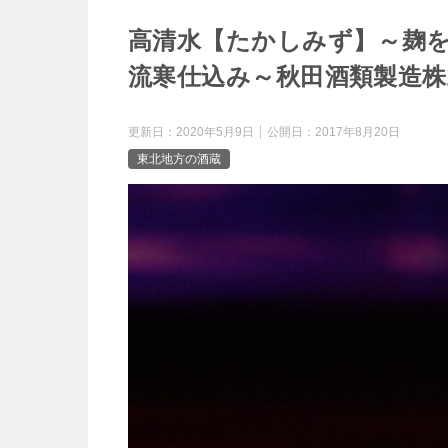
o
e
高清水【たかしみず】～麹
e
k
流寒仕込み～秋田酒類製造株
r
n
更新日：
2020年5月9日
公開日：
2017年8月20日
a
東北地方の酒蔵