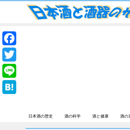
F
a
T
c
w
L
e
i
i
H
b
t
n
a
日本酒の歴史
酒の科学
酒と健康
酒の
o
t
e
t