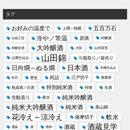
タグ
五百万石
お好みの温度で
上燗～熱燗
冷や／常温
原酒
吟醸酒
伝統工芸
大吟醸酒
山内容堂
和醸良酒
大関
山田錦
斗瓶取り／袋吊り
山廃仕込み
日本酒
日向燗～ぬる燗
木桶仕込み
民話
江戸切子
歴史
無濾過
杜氏
特別純米酒
熟成酒／古酒
特徴
生酒
純米吟醸酒
生酛造り
硬水
純米大吟醸酒
純米酒
美山錦
花冷え～涼冷え
軟水
薩摩切子
酒蔵見学
酒蔵
通販
酒
酒神