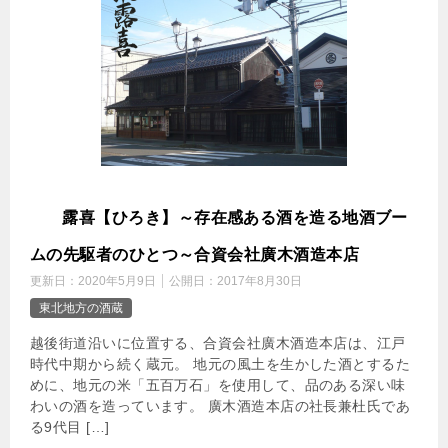
飛
露喜【ひろき】～存在感ある酒を造る地酒ブー
ムの先駆者のひとつ～合資会社廣木酒造本店
更新日：
2020年5月9日
公開日：
2017年8月30日
東北地方の酒蔵
越後街道沿いに位置する、合資会社廣木酒造本店は、江戸
時代中期から続く蔵元。 地元の風土を生かした酒とするた
めに、地元の米「五百万石」を使用して、品のある深い味
わいの酒を造っています。 廣木酒造本店の社長兼杜氏であ
る9代目 […]