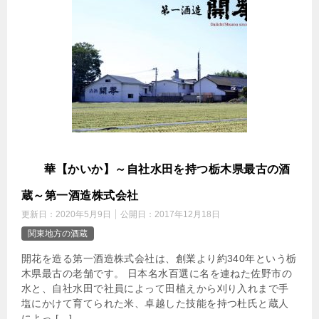
開
華【かいか】～自社水田を持つ栃木県最古の酒
蔵～第一酒造株式会社
更新日：
2020年5月9日
公開日：
2017年12月18日
関東地方の酒蔵
開花を造る第一酒造株式会社は、創業より約340年という栃
木県最古の老舗です。 日本名水百選に名を連ねた佐野市の
水と、自社水田で社員によって田植えから刈り入れまで手
塩にかけて育てられた米、卓越した技能を持つ杜氏と蔵人
によっ […]