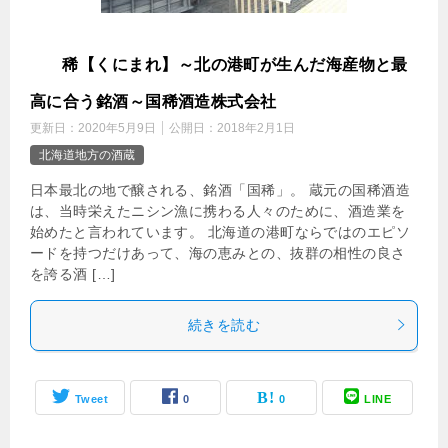
国
稀【くにまれ】～北の港町が生んだ海産物と最
高に合う銘酒～国稀酒造株式会社
更新日：
2020年5月9日
公開日：
2018年2月1日
北海道地方の酒蔵
日本最北の地で醸される、銘酒「国稀」。 蔵元の国稀酒造
は、当時栄えたニシン漁に携わる人々のために、酒造業を
始めたと言われています。 北海道の港町ならではのエピソ
ードを持つだけあって、海の恵みとの、抜群の相性の良さ
を誇る酒 […]
続きを読む
Tweet
0
0
LINE