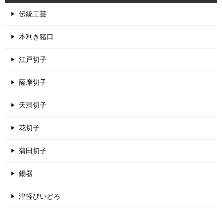
伝統工芸
本利き猪口
江戸切子
薩摩切子
天満切子
花切子
蒲田切子
錫器
津軽びいどろ