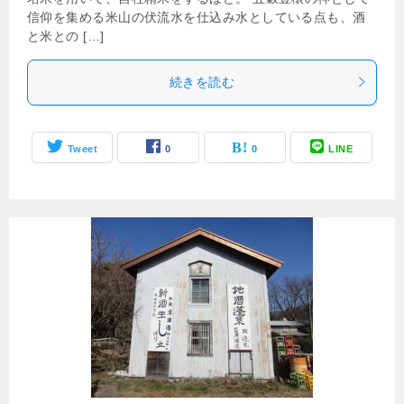
信仰を集める米山の伏流水を仕込み水としている点も、酒
と米との […]
続きを読む
Tweet
0
0
LINE