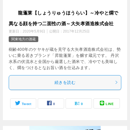
昇
龍蓬莱【しょうりゅうほうらい】～冷やと燗で
異なる顔を持つ二面性の酒～大矢孝酒造株式会社
更新日：
2020年5月9日
公開日：
2017年12月25日
関東地方の酒蔵
樹齢400年のケヤキが蔵を見守る大矢孝酒造株式会社は、勢
いに乗る若きブランド「昇龍蓬莱」を醸す蔵元です。 丹沢
水系の伏流水と全国から厳選した酒米で、冷やでも美味し
く、燗をつけるとなお旨い酒を仕込みます。
続きを読む
Tweet
0
0
LINE