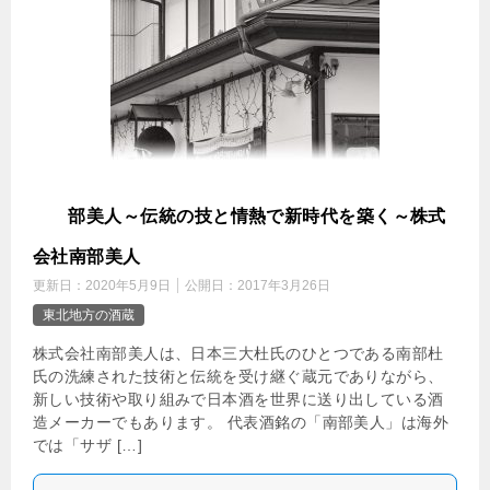
南
部美人～伝統の技と情熱で新時代を築く～株式
会社南部美人
更新日：
2020年5月9日
公開日：
2017年3月26日
東北地方の酒蔵
株式会社南部美人は、日本三大杜氏のひとつである南部杜
氏の洗練された技術と伝統を受け継ぐ蔵元でありながら、
新しい技術や取り組みで日本酒を世界に送り出している酒
造メーカーでもあります。 代表酒銘の「南部美人」は海外
では「サザ […]