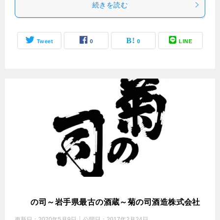
続きを読む
Tweet
0
0
LINE
菊
の司～岩手県最古の酒蔵～菊の司酒造株式会社
更新日：
2020年5月9日
公開日：
2017年2月24日