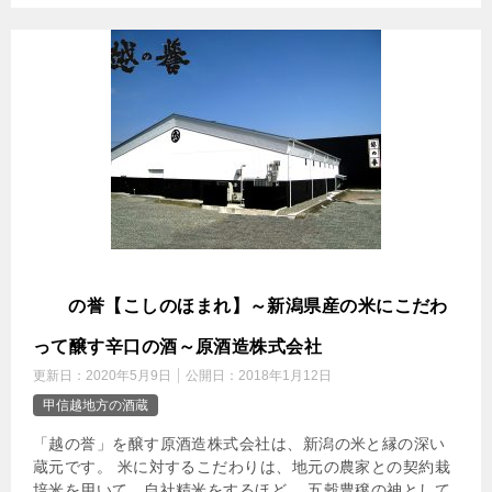
越
の誉【こしのほまれ】～新潟県産の米にこだわ
って醸す辛口の酒～原酒造株式会社
更新日：
2020年5月9日
公開日：
2018年1月12日
甲信越地方の酒蔵
「越の誉」を醸す原酒造株式会社は、新潟の米と縁の深い
蔵元です。 米に対するこだわりは、地元の農家との契約栽
培米を用いて、自社精米をするほど。 五穀豊穣の神として