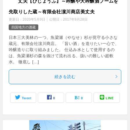
丈夫【びじょうふ】～吟醸や大吟醸酒ブームを
先取りした蔵～有限会社濵川商店美丈夫
更新日：
2020年5月9日
公開日：
2017年9月28日
四国地方の酒蔵
日本三大美林の一つ、魚梁瀬（やなせ）杉が見守る小さな
蔵元、有限会社濵川商店。 「旨い酒」を造りたい一心で、
吟醸造りに取り組みました。 仕込み水として使用するの
は、魚梁瀬杉の森を抜けて流れ出る、扱いの難しい超軟
水。 徹底し […]
続きを読む
Tweet
0
0
LINE