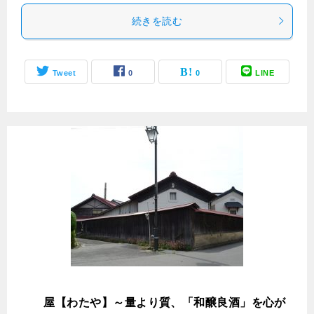
続きを読む
Tweet
0
0
LINE
綿
屋【わたや】～量より質、「和醸良酒」を心が