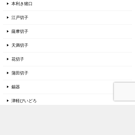
本利き猪口
江戸切子
薩摩切子
天満切子
花切子
蒲田切子
錫器
津軽びいどろ
酒蔵名鑑