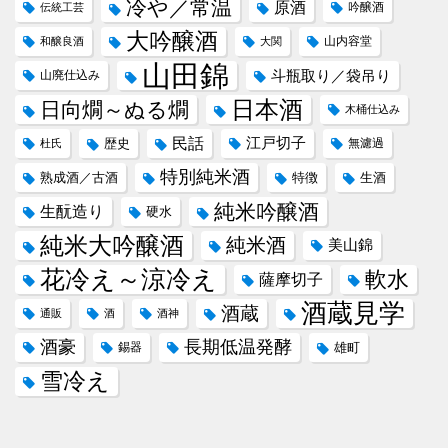
冷や／常温
原酒
吟醸酒
伝統工芸
大吟醸酒
山内容堂
和醸良酒
大関
山田錦
斗瓶取り／袋吊り
山廃仕込み
日本酒
日向燗～ぬる燗
木桶仕込み
民話
江戸切子
歴史
無濾過
杜氏
特別純米酒
熟成酒／古酒
特徴
生酒
純米吟醸酒
生酛造り
硬水
純米大吟醸酒
純米酒
美山錦
花冷え～涼冷え
軟水
薩摩切子
酒蔵見学
酒蔵
通販
酒
酒神
酒豪
長期低温発酵
錫器
雄町
雪冷え