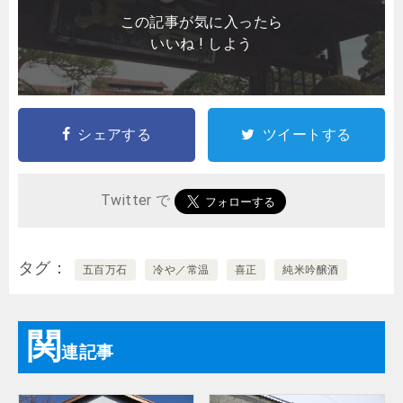
この記事が気に入ったら
いいね ! しよう
シェアする
ツイートする
Twitter で
タグ
五百万石
冷や／常温
喜正
純米吟醸酒
関
連記事