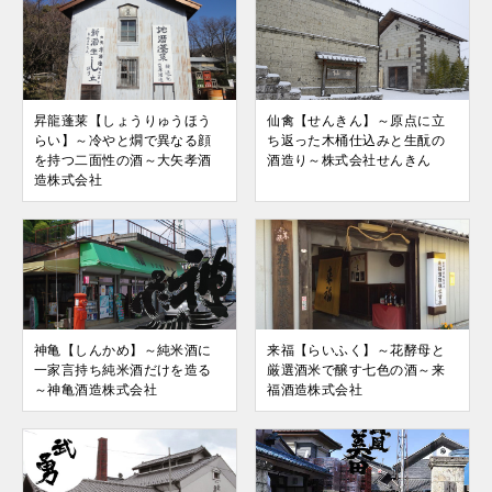
昇龍蓬莱【しょうりゅうほう
仙禽【せんきん】～原点に立
らい】～冷やと燗で異なる顔
ち返った木桶仕込みと生酛の
を持つ二面性の酒～大矢孝酒
酒造り～株式会社せんきん
造株式会社
神亀【しんかめ】～純米酒に
来福【らいふく】～花酵母と
一家言持ち純米酒だけを造る
厳選酒米で醸す七色の酒～来
～神亀酒造株式会社
福酒造株式会社