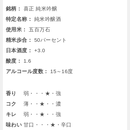
銘柄：
喜正 純米吟醸
特定名称：
純米吟醸酒
使用米：
五百万石
精米歩合：
50パーセント
日本酒度：
+3.0
酸度：
1.6
アルコール度数：
15～16度
香り
弱・・・★・強
コク
薄・・★・・濃
キレ
弱・・★・・強
味わい
甘口・・・★・辛口