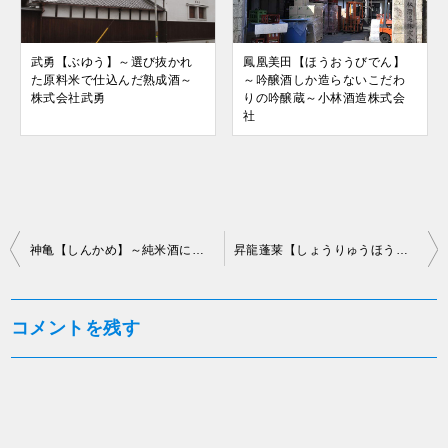
武勇【ぶゆう】～選び抜かれ
鳳凰美田【ほうおうびでん】
た原料米で仕込んだ熟成酒～
～吟醸酒しか造らないこだわ
株式会社武勇
りの吟醸蔵～小林酒造株式会
社
投
神亀【しんかめ】～純米酒に一家言持ち純米酒だけを造る～神亀酒造株式会社
昇龍蓬莱【しょうりゅうほうらい】～冷やと燗で異なる顔を持つ二面性の酒～大矢孝酒造株式会社
稿
ナ
コメントを残す
ビ
ゲ
ー