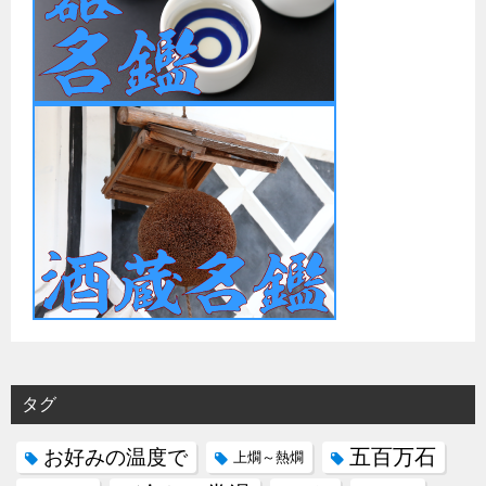
タグ
五百万石
お好みの温度で
上燗～熱燗