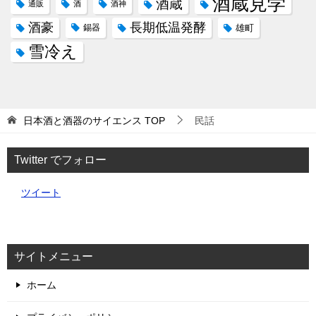
酒蔵見学
酒蔵
通販
酒
酒神
酒豪
長期低温発酵
錫器
雄町
雪冷え
日本酒と酒器のサイエンス
TOP
民話
Twitter でフォロー
ツイート
サイトメニュー
ホーム