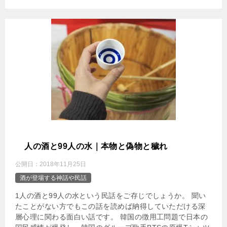
1
人の酒と99人の水｜本物と偽物と穢れ
公開日：
2018年11月25日
酒が登場する神話や民話
1人の酒と99人の水という民話をご存じでしょうか。 聞い
たことがない方でもこの話を読めば納得していただける深
層心理に関わる面白い話です。 韓国の徴用工問題で日本の