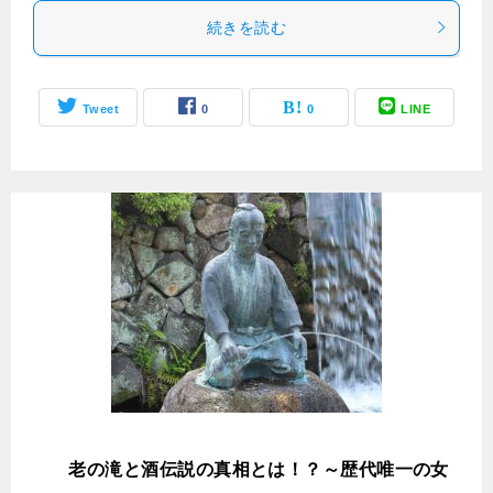
続きを読む
Tweet
0
0
LINE
養
老の滝と酒伝説の真相とは！？～歴代唯一の女