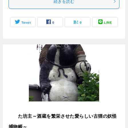
続きを読む
Tweet
0
0
LINE
の
た坊主～酒蔵を繁栄させた愛らしい古狸の妖怪
捕物帳～