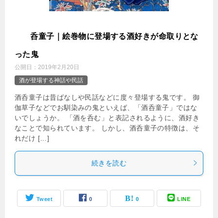
酒
呑童子｜絵巻物に登場する酒好きが命取りとな
った鬼
公開日：
2019年2月20日
酒が登場する神話や民話
酒呑童子は昔ばなしや民話などに度々登場する鬼です。 御
伽草子などでお馴染みの鬼といえば、「酒呑童子」ではな
いでしょうか。 「酒を呑む」と表記されるように、酒好き
なことで知られています。 しかし、酒呑童子の特徴は、そ
れだけ […]
続きを読む
Tweet
0
0
LINE