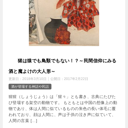
猩
猩は猿でも鳥類でもない！？～民間信仰にみる
酒と魔よけの大人形～
更新日：
2018年3月10日
公開日：
2017年2月22日
酒が登場する神話や民話
猩猩（しょうじょう）は「猩々」とも書き、古典にたびた
び登場する架空の動物です。 もともとは中国の想像上の動
物であり、体は人間に似ているものの朱色の長い体毛に覆
われており、顔は人間に、声は子供の泣き声に似ていて、
人間の言葉 […]