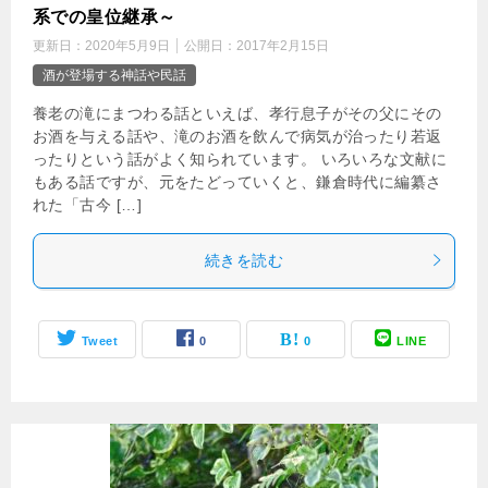
系での皇位継承～
更新日：
2020年5月9日
公開日：
2017年2月15日
酒が登場する神話や民話
養老の滝にまつわる話といえば、孝行息子がその父にその
お酒を与える話や、滝のお酒を飲んで病気が治ったり若返
ったりという話がよく知られています。 いろいろな文献に
もある話ですが、元をたどっていくと、鎌倉時代に編纂さ
れた「古今 […]
続きを読む
Tweet
0
0
LINE