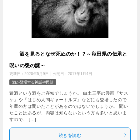
猿
酒を見るとなぜ死ぬのか！？～秋田県の伝承と
呪いの甕の謎～
更新日：
2020年5月9日
公開日：
2017年1月4日
酒が登場する神話や民話
猿酒という酒をご存知でしょうか。 白土三平の漫画『サス
ケ』や『はじめ人間ギャートルズ』などにも登場したので
年輩の方は聞いたことがあるのではないでしょうか。 聞い
たことはあるが、内容は知らないという方も多いと思いま
すので、 […]
続きを読む