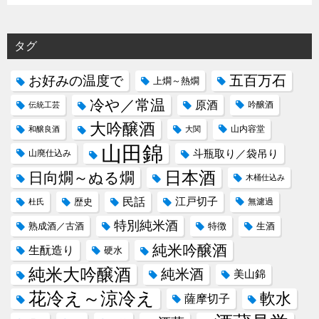
タグ
五百万石
お好みの温度で
上燗～熱燗
冷や／常温
原酒
吟醸酒
伝統工芸
大吟醸酒
山内容堂
和醸良酒
大関
山田錦
斗瓶取り／袋吊り
山廃仕込み
日本酒
日向燗～ぬる燗
木桶仕込み
民話
江戸切子
歴史
無濾過
杜氏
特別純米酒
熟成酒／古酒
特徴
生酒
純米吟醸酒
生酛造り
硬水
純米大吟醸酒
純米酒
美山錦
花冷え～涼冷え
軟水
薩摩切子