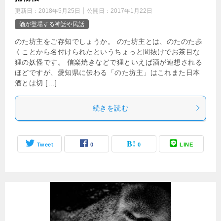
更新日：
2018年5月25日
公開日：
2017年1月22日
酒が登場する神話や民話
のた坊主をご存知でしょうか。 のた坊主とは、のたのた歩
くことから名付けられたというちょっと間抜けでお茶目な
狸の妖怪です。 信楽焼きなどで狸といえば酒が連想される
ほどですが、愛知県に伝わる「のた坊主」はこれまた日本
酒とは切 […]
続きを読む
Tweet
0
0
LINE