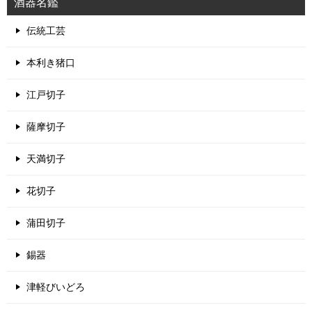
酒器名鑑
伝統工芸
本利き猪口
江戸切子
薩摩切子
天満切子
花切子
蒲田切子
錫器
津軽びいどろ