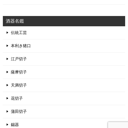
酒器名鑑
伝統工芸
本利き猪口
江戸切子
薩摩切子
天満切子
花切子
蒲田切子
錫器