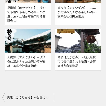
早瀬浦【はやせうら】～冷や
満寿泉【ますいずみ】～みん
でも燗でも楽しめる辛口の手
なで飲みたくなる楽しい酒～
造り酒～三宅彦右衛門酒造有
株式会社枡田酒造店
限会社
天狗舞【てんぐまい】～琥珀
髙波【たかなみ】～地元塩尻
色に澄みきった山廃の酒が看
市で長年愛される地酒～合資
板～株式会社車多酒造
会社丸永酒造場
投
黒龍【こくりゅう】～全国に先駆けて発売したこだわりの吟醸酒～黒龍酒造株式会社