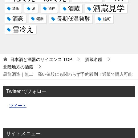
酒蔵見学
酒蔵
通販
酒
酒神
酒豪
長期低温発酵
錫器
雄町
雪冷え
日本酒と酒器のサイエンス
TOP
酒蔵名鑑
北陸地方の酒蔵
黒龍酒造｜無二 高い値段にも関わらず予約殺到！通販で購入可能
Twitter でフォロー
ツイート
サイトメニュー