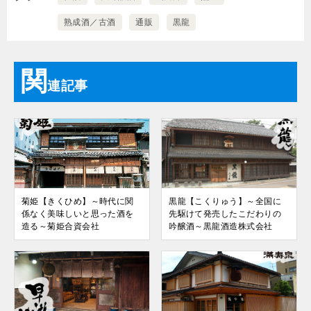
熟成酒／古酒
通販
黒龍
関
連記事
菊姫【きくひめ】～時代に関
黒龍【こくりゅう】～全国に
係なく美味しいと思った酒を
先駆けて発売したこだわりの
造る～菊姫合資会社
吟醸酒～黒龍酒造株式会社