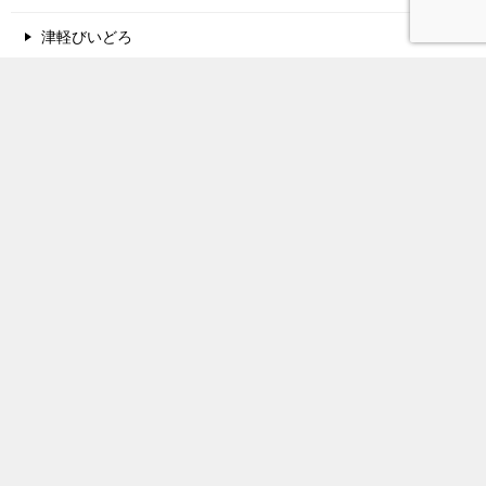
津軽びいどろ
酒蔵名鑑
関西地方の酒蔵
中国地方の酒蔵
東北地方の酒蔵
北陸地方の酒蔵
甲信越地方の酒蔵
関東地方の酒蔵
東海地方の酒蔵