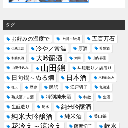
タグ
五百万石
お好みの温度で
上燗～熱燗
冷や／常温
原酒
吟醸酒
伝統工芸
大吟醸酒
山内容堂
和醸良酒
大関
山田錦
斗瓶取り／袋吊り
山廃仕込み
日本酒
日向燗～ぬる燗
木桶仕込み
民話
江戸切子
歴史
無濾過
杜氏
特別純米酒
熟成酒／古酒
特徴
生酒
純米吟醸酒
生酛造り
硬水
純米大吟醸酒
純米酒
美山錦
花冷え～涼冷え
軟水
薩摩切子