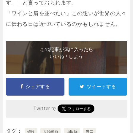
す。」と言っておられます。
「ワインと肩を並べたい」この想いが世界の人々
に伝わる日は近づいているのかもしれません。
この記事が気に入ったら
いいね ! しよう
シェアする
ツイートする
Twitter で
タグ
値段
大吟醸酒
山田錦
無二