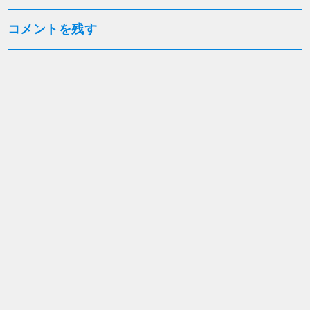
稿
ナ
コメントを残す
ビ
ゲ
ー
シ
ョ
ン