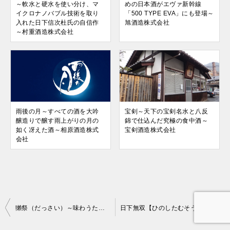
～軟水と硬水を使い分け、マ
めの日本酒がエヴァ新幹線
イクロナノバブル技術を取り
「500 TYPE EVA」にも登場～
入れた日下信次杜氏の自信作
旭酒造株式会社
～村重酒造株式会社
雨後の月～すべての酒を大吟
宝剣～天下の宝剣名水と八反
醸造りで醸す雨上がりの月の
錦で仕込んだ究極の食中酒～
如く冴えた酒～相原酒造株式
宝剣酒造株式会社
会社
投
獺祭（だっさい）～味わうための日本酒がエヴァ新幹線「500 TYPE EVA」にも登場～旭酒造株式会社
日下無双【ひのしたむそう】～軟水と硬水を使い分け、マイクロナノバブル技術を取り入れた日下信次杜氏の自信作～村重酒造株式会社
稿