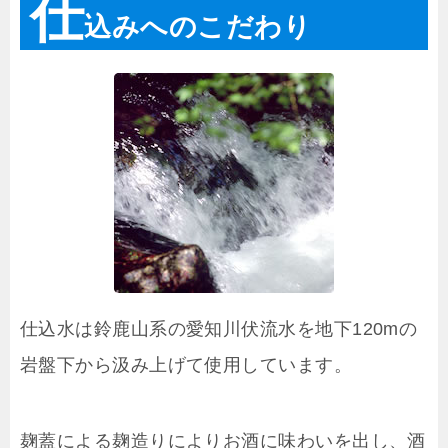
仕
込みへのこだわり
仕込水は鈴鹿山系の愛知川伏流水を地下120mの
岩盤下から汲み上げて使用しています。
麹蓋による麹造りによりお酒に味わいを出し、酒