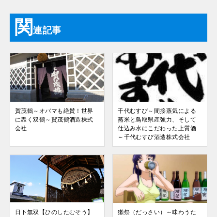
関
連記事
賀茂鶴～オバマも絶賛！世界
千代むすび～間接蒸気による
に轟く双鶴～賀茂鶴酒造株式
蒸米と鳥取県産強力、そして
会社
仕込み水にこだわった上質酒
～千代むすび酒造株式会社
日下無双【ひのしたむそう】
獺祭（だっさい）～味わうた