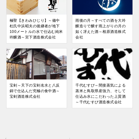
極聖【きわみひじり】～備中
雨後の月～すべての酒を大吟
杜氏中浜昭夫の後継者が地下
醸造りで醸す雨上がりの月の
100メートルの水で仕込む純米
如く冴えた酒～相原酒造株式
吟醸酒～宮下酒造株式会社
会社
宝剣～天下の宝剣名水と八反
千代むすび～間接蒸気による
錦で仕込んだ究極の食中酒～
蒸米と鳥取県産強力、そして
宝剣酒造株式会社
仕込み水にこだわった上質酒
～千代むすび酒造株式会社