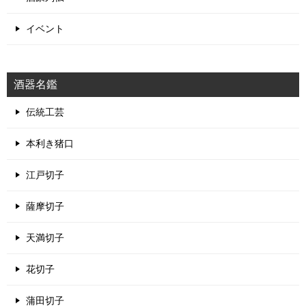
冷や／常温
原酒
吟醸酒
伝統工芸
大吟醸酒
山内容堂
和醸良酒
大関
山田錦
斗瓶取り／袋吊り
山廃仕込み
日本酒
日向燗～ぬる燗
木桶仕込み
民話
江戸切子
歴史
無濾過
杜氏
特別純米酒
熟成酒／古酒
特徴
生酒
純米吟醸酒
生酛造り
硬水
純米大吟醸酒
純米酒
美山錦
花冷え～涼冷え
軟水
薩摩切子
酒蔵見学
酒蔵
通販
酒
酒神
酒豪
長期低温発酵
錫器
雄町
雪冷え