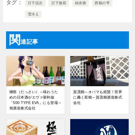
タグ
日下信次
日下無双
純米酒
西都の雫
雪冷え
関
連記事
獺祭（だっさい）～味わうた
賀茂鶴～オバマも絶賛！世界
めの日本酒がエヴァ新幹線
に轟く双鶴～賀茂鶴酒造株式
「500 TYPE EVA」にも登場～
会社
旭酒造株式会社