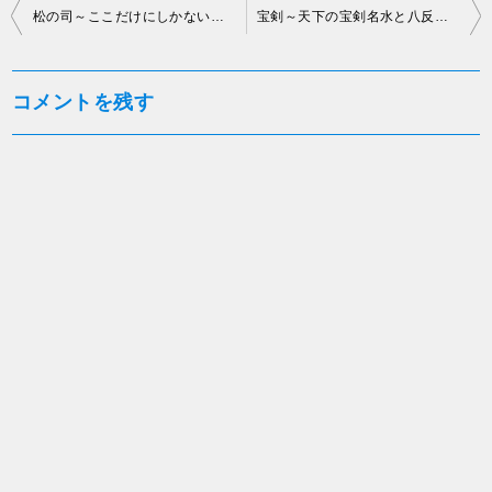
投
松の司～ここだけにしかない酒！滋賀県産の米と水へのこだわり～松瀬酒造株式会社
宝剣～天下の宝剣名水と八反錦で仕込んだ究極の食中酒～宝剣酒造株式会社
稿
ナ
コメントを残す
ビ
ゲ
ー
シ
ョ
ン