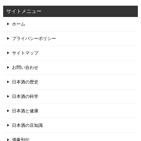
タグ
五百万石
お好みの温度で
上燗～熱燗