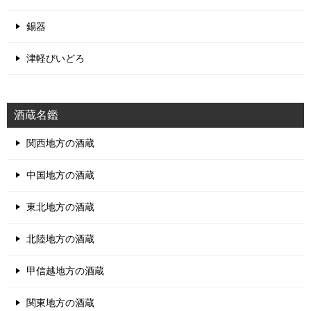
日本酒と酒器のサイエンス
TOP
酒蔵名鑑
中国地方の酒蔵
日下無双【ひのしたむそう】～軟水と硬水を使い分け、マイクロナ
ノバブル技術を取り入れた日下信次杜氏の自信作～村重酒造株式会
社
Twitter でフォロー
ツイート
サイトメニュー
ホーム
プライバシーポリシー
サイトマップ