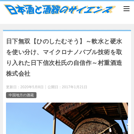
日下無双【ひのしたむそう】～軟水と硬水
を使い分け、マイクロナノバブル技術を取
り入れた日下信次杜氏の自信作～村重酒造
株式会社
更新日：
2020年5月8日
公開日：
2017年1月21日
中国地方の酒蔵