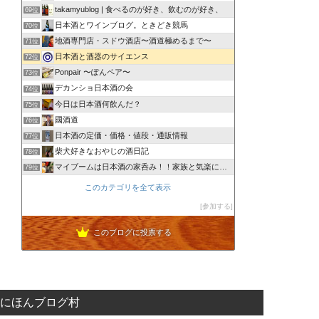
takamyublog | 食べるのが好き、飲むのが好き、
69位
日本酒とワインブログ。ときどき競馬
70位
地酒専門店・スドウ酒店〜酒道極めるまで〜
71位
日本酒と酒器のサイエンス
72位
Ponpair 〜ぽんペア〜
73位
デカンショ日本酒の会
74位
今日は日本酒何飲んだ？
75位
國酒道
76位
日本酒の定価・価格・値段・通販情報
77位
柴犬好きなおやじの酒日記
78位
マイブームは日本酒の家呑み！！家族と気楽にいこう！！
79位
このカテゴリを全て表示
参加する
このブログに投票する
にほんブログ村