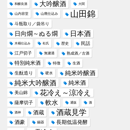
大吟醸酒
和醸良酒
大関
山田錦
山内容堂
山廃仕込み
斗瓶取り／袋吊り
日本酒
日向燗～ぬる燗
民話
歴史
木桶仕込み
杜氏
江戸切子
無濾過
熟成酒／古酒
特別純米酒
特徴
生酒
純米吟醸酒
生酛造り
硬水
純米大吟醸酒
純米酒
花冷え～涼冷え
美山錦
軟水
薩摩切子
通販
酒
酒蔵見学
酒蔵
酒神
酒豪
長期低温発酵
錫器