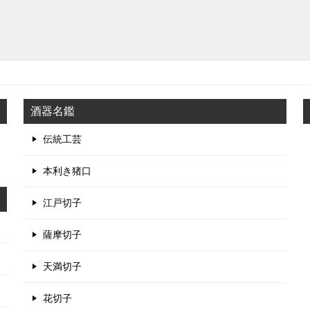
酒器名鑑
伝統工芸
本利き猪口
江戸切子
薩摩切子
天満切子
花切子