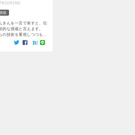
17年12月19日
酒蔵
んきんを一言で表すと、伝
新的な酒蔵と言えます。
らの技術を重視しつつも独
新しい時代の酒を醸すため
ながらの木桶仕込みや生酛
、ドメーヌという概念のも
性を […]