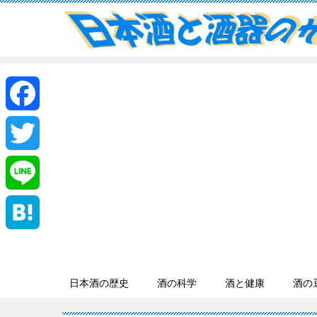
F
a
T
c
w
L
e
i
i
H
b
t
n
a
日本酒の歴史
酒の科学
酒と健康
酒の
o
t
e
t