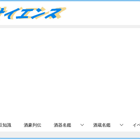
豆知識
酒豪列伝
酒器名鑑
酒蔵名鑑
イ