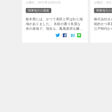
公開日：
2017年12月21日
公開日：
20
関東地方の酒蔵
関東地方の
栃木県には、かつて美田と呼ばれた地
株式会社せ
域がありました。 名前の通り良質な
統的かつ革
米の産地で、現在も、鳳凰美田を醸す
江戸時代か
小林酒造株式会社の酒蔵があります。
自の発想で
ここで醸される日本酒は、全て吟醸
です。 昔
酒。 手間を惜しまず、一滴一滴搾ら
にこだわり
れた酒は高い品質 […]
と、地域の個