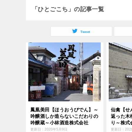
o
e
「ひとごこち」の記事一覧
e
k
r
n
Tweet
a
鳳凰美田【ほうおうびでん】～
仙禽【せ
吟醸酒しか造らないこだわりの
返った木
吟醸蔵～小林酒造株式会社
り～株式
更新日：
2020年5月9日
更新日：
20