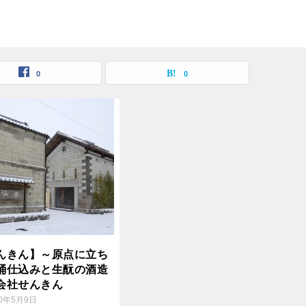
0
0
んきん】～原点に立ち
桶仕込みと生酛の酒造
会社せんきん
20年5月9日