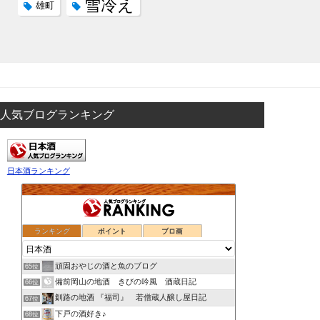
雪冷え
雄町
人気ブログランキング
日本酒ランキング
ランキング
ポイント
ブロ画
頑固おやじの酒と魚のブログ
65位
備前岡山の地酒 きびの吟風 酒蔵日記
66位
釧路の地酒 『福司』 若僧蔵人醸し屋日記
67位
下戸の酒好き♪
68位