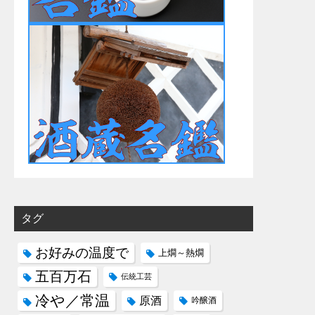
タグ
お好みの温度で
上燗～熱燗
五百万石
伝統工芸
冷や／常温
原酒
吟醸酒