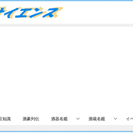
豆知識
酒豪列伝
酒器名鑑
酒蔵名鑑
イ