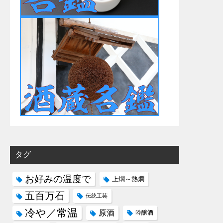
タグ
お好みの温度で
上燗～熱燗
五百万石
伝統工芸
冷や／常温
原酒
吟醸酒