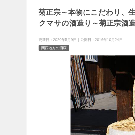
o
e
菊正宗～本物にこだわり、
e
k
クマサの酒造り～菊正宗酒造
r
n
更新日：
2020年5月9日
公開日：
2016年10月24日
a
関西地方の酒蔵