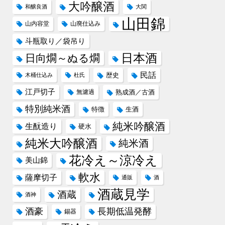
大吟醸酒
和醸良酒
大関
山田錦
山内容堂
山廃仕込み
斗瓶取り／袋吊り
日本酒
日向燗～ぬる燗
民話
歴史
木桶仕込み
杜氏
江戸切子
無濾過
熟成酒／古酒
特別純米酒
特徴
生酒
純米吟醸酒
生酛造り
硬水
純米大吟醸酒
純米酒
花冷え～涼冷え
美山錦
軟水
薩摩切子
通販
酒
酒蔵見学
酒蔵
酒神
酒豪
長期低温発酵
錫器