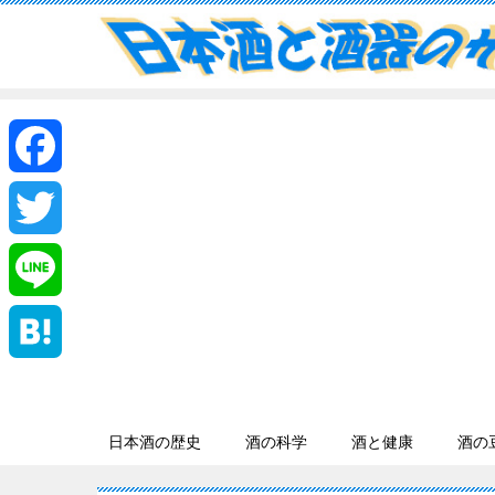
F
a
T
c
w
L
e
i
i
H
b
t
n
a
日本酒の歴史
酒の科学
酒と健康
酒の
o
t
e
t