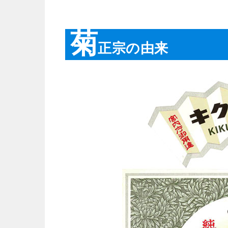
菊
正宗の由来