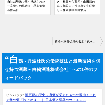
自社栽培米で醸す洗練された
き～杜氏から蔵元へ山田錦の
一貫造りの純米酒～秋鹿酒造
味を極限まで引き出す生酛造
有限会社
り～株式会社本田酒店
投
黄桜～京都伏見の名水「伏水」から造られるカッパの銘酒！～黄桜株式会社
稿
“白
ナ
鶴～丹波杜氏の伝統技法と最新技術を併
ビ
せ持つ酒蔵～白鶴酒造株式会社” への1件のフ
ゲ
ィードバック
ー
シ
ピンバック:
灘五郷の歴史～灘酒が栄えた４つの理由！これ
ぞ灘の酒「秋上がり」 ｜ 日本酒と酒器のサイエンス
ョ