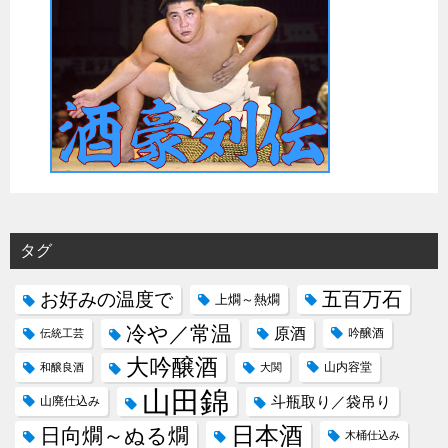
タグ
五百万石
お好みの温度で
上燗～熱燗
冷や／常温
原酒
吟醸酒
伝統工芸
大吟醸酒
山内容堂
和醸良酒
大関
山田錦
斗瓶取り／袋吊り
山廃仕込み
日本酒
日向燗～ぬる燗
木桶仕込み