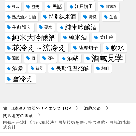
民話
江戸切子
歴史
無濾過
杜氏
特別純米酒
熟成酒／古酒
特徴
生酒
純米吟醸酒
生酛造り
硬水
純米大吟醸酒
純米酒
美山錦
花冷え～涼冷え
軟水
薩摩切子
酒蔵見学
酒蔵
通販
酒
酒神
酒豪
長期低温発酵
錫器
雄町
雪冷え
日本酒と酒器のサイエンス
TOP
酒蔵名鑑
関西地方の酒蔵
白鶴～丹波杜氏の伝統技法と最新技術を併せ持つ酒蔵～白鶴酒造株
式会社