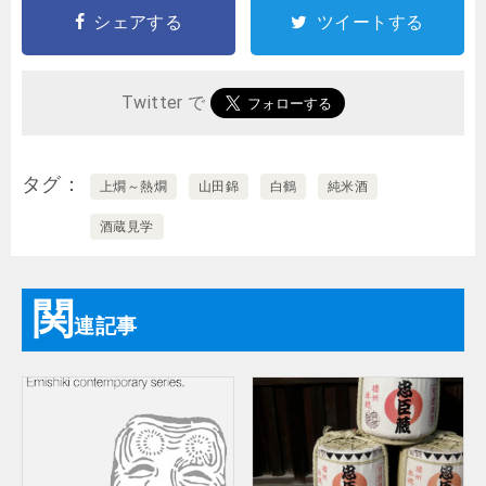
シェアする
ツイートする
Twitter で
タグ
上燗～熱燗
山田錦
白鶴
純米酒
酒蔵見学
関
連記事