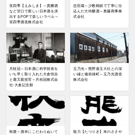
笑四季【えみしき】～貴醸酒
忠臣蔵～少数精鋭で丁寧に仕
など甘口で新しい日本酒を演
込んだ大吟醸酒～奥藤商事株
出するPOPで楽しいラベル～
式会社
笑四季酒造株式会社
月桂冠～日本酒に科学技術を
玉乃光～熊野速玉大社との深
いち早く取り入れた大倉恒吉
い縁と備前雄町～玉乃光酒造
と鹿又親技官～月桂冠株式会
株式会社
社-大倉記念館
秋鹿～酒米にこだわりぬいて
龍力【たつりき】米のささや