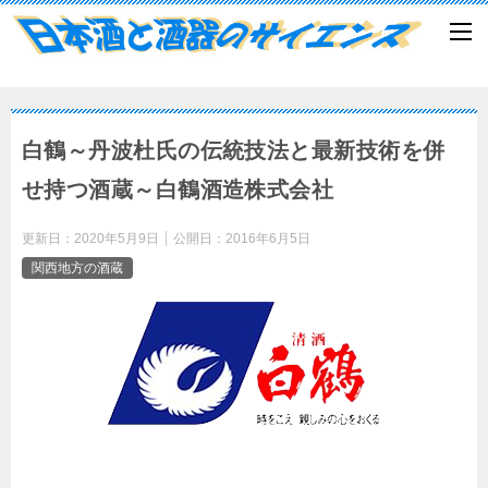
白鶴～丹波杜氏の伝統技法と最新技術を併
せ持つ酒蔵～白鶴酒造株式会社
更新日：
2020年5月9日
公開日：
2016年6月5日
関西地方の酒蔵