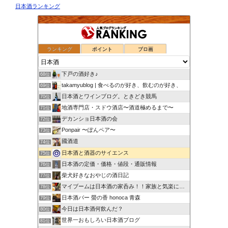
日本酒ランキング
ランキング
ポイント
ブロ画
下戸の酒好き♪
68位
takamyublog | 食べるのが好き、飲むのが好き、
69位
日本酒とワインブログ。ときどき競馬
70位
地酒専門店・スドウ酒店〜酒道極めるまで〜
71位
デカンショ日本酒の会
72位
Ponpair 〜ぽんペア〜
73位
國酒道
74位
日本酒と酒器のサイエンス
75位
日本酒の定価・価格・値段・通販情報
76位
柴犬好きなおやじの酒日記
77位
マイブームは日本酒の家呑み！！家族と気楽にいこう！！
78位
日本酒バー 螢の香 honoca 青森
79位
今日は日本酒何飲んだ？
80位
世界一おもしろい日本酒ブログ
81位