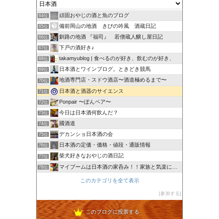
頑固おやじの酒と魚のブログ
64位
備前岡山の地酒 きびの吟風 酒蔵日記
65位
釧路の地酒 『福司』 若僧蔵人醸し屋日記
66位
下戸の酒好き♪
67位
takamyublog | 食べるのが好き、飲むのが好き、
68位
日本酒とワインブログ。ときどき競馬
69位
地酒専門店・スドウ酒店〜酒道極めるまで〜
70位
日本酒と酒器のサイエンス
71位
Ponpair 〜ぽんペア〜
72位
今日は日本酒何飲んだ？
73位
國酒道
74位
デカンショ日本酒の会
75位
日本酒の定価・価格・値段・通販情報
76位
柴犬好きなおやじの酒日記
77位
マイブームは日本酒の家呑み！！家族と気楽にいこう！！
78位
このカテゴリを全て表示
参加する
このブログに投票する