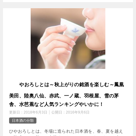
ひ
やおろしとは～秋上がりの銘酒を楽しむ～鳳凰
美田、陸奥八仙、赤武、一ノ蔵、羽根屋、雪の茅
舎、水芭蕉など人気ランキングやいかに！
更新日：
2018年6月3日
公開日：
2016年9月6日
日本酒の分類
ひやおろしとは、冬場に造られた日本酒を、春、夏を越え