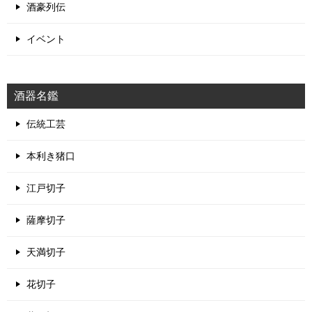
酒豪列伝
イベント
酒器名鑑
伝統工芸
本利き猪口
江戸切子
薩摩切子
天満切子
花切子