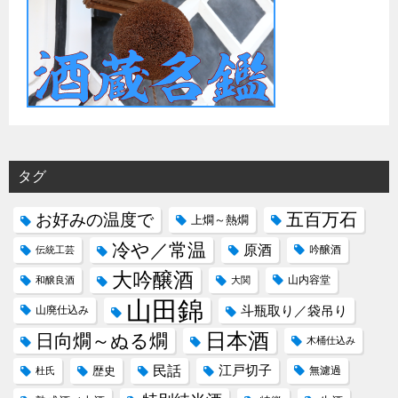
タグ
五百万石
お好みの温度で
上燗～熱燗
冷や／常温
原酒
吟醸酒
伝統工芸
大吟醸酒
山内容堂
和醸良酒
大関
山田錦
斗瓶取り／袋吊り
山廃仕込み
日本酒
日向燗～ぬる燗
木桶仕込み
民話
江戸切子
歴史
無濾過
杜氏