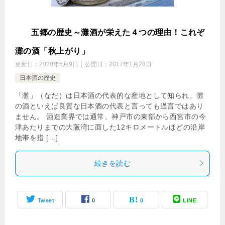
灘
五郷の歴史～灘酒が栄えた４つの理由！これぞ
灘の酒「秋上がり」
更新日：
2020年5月9日
公開日：
2017年1月28日
日本酒の歴史
「灘」（なだ）は日本酒の代表的な産地として知られ、灘
の酒といえば良質な日本酒の代表と言っても過言ではあり
ません。 酒造業界では通常、神戸市の東部から西宮市の今
津あたりまでの大阪湾に面した12キロメートルほどの沿岸
地帯を指 […]
続きを読む
Tweet
0
0
LINE