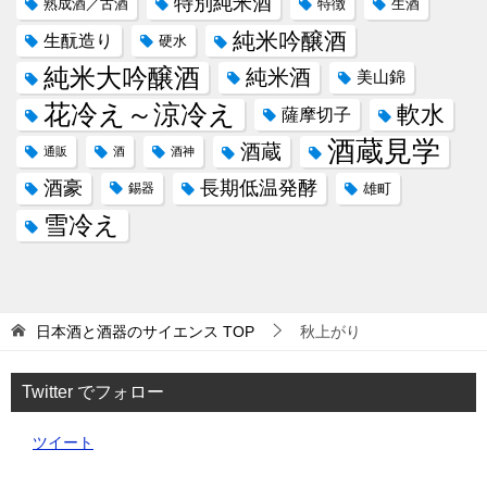
特別純米酒
熟成酒／古酒
特徴
生酒
純米吟醸酒
生酛造り
硬水
純米大吟醸酒
純米酒
美山錦
花冷え～涼冷え
軟水
薩摩切子
酒蔵見学
酒蔵
通販
酒
酒神
酒豪
長期低温発酵
錫器
雄町
雪冷え
日本酒と酒器のサイエンス
TOP
秋上がり
Twitter でフォロー
ツイート