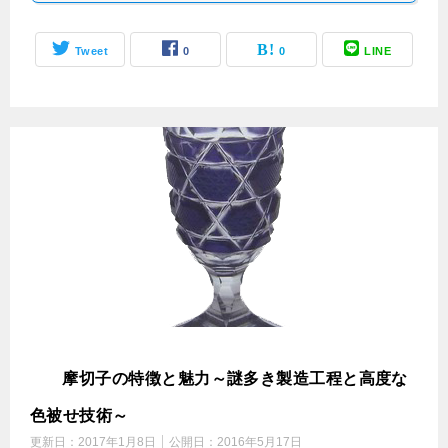
Tweet
0
0
LINE
薩
摩切子の特徴と魅力～謎多き製造工程と高度な
色被せ技術～
更新日：
2017年1月8日
公開日：
2016年5月17日