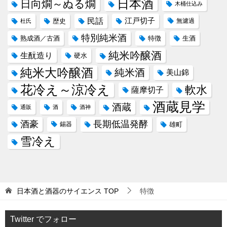
日本酒
日向燗～ぬる燗
木桶仕込み
民話
江戸切子
歴史
無濾過
杜氏
特別純米酒
熟成酒／古酒
特徴
生酒
純米吟醸酒
生酛造り
硬水
純米大吟醸酒
純米酒
美山錦
花冷え～涼冷え
軟水
薩摩切子
酒蔵見学
酒蔵
通販
酒
酒神
酒豪
長期低温発酵
錫器
雄町
雪冷え
日本酒と酒器のサイエンス
TOP
特徴
Twitter でフォロー