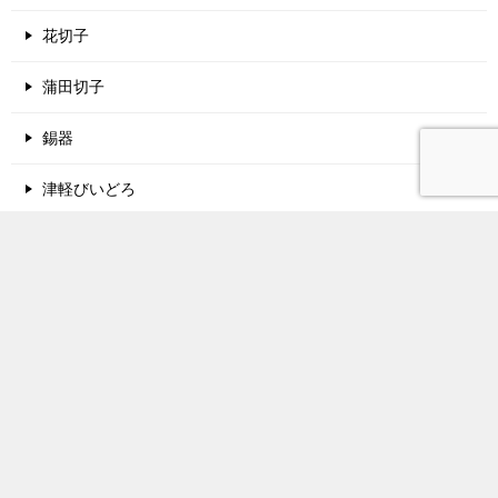
花切子
蒲田切子
錫器
津軽びいどろ
酒蔵名鑑
関西地方の酒蔵
中国地方の酒蔵
東北地方の酒蔵
北陸地方の酒蔵