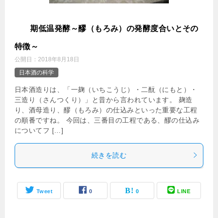
長
期低温発酵～醪（もろみ）の発酵度合いとその
特徴～
公開日：
2018年8月18日
日本酒の科学
日本酒造りは、「一麹（いちこうじ）・二酛（にもと）・
三造り（さんつくり）」と昔から言われています。 麹造
り、酒母造り、醪（もろみ）の仕込みといった重要な工程
の順番ですね。 今回は、三番目の工程である、醪の仕込み
についてフ […]
続きを読む
Tweet
0
0
LINE