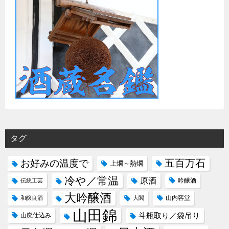
タグ
五百万石
お好みの温度で
上燗～熱燗
冷や／常温
原酒
吟醸酒
伝統工芸
大吟醸酒
山内容堂
和醸良酒
大関
山田錦
斗瓶取り／袋吊り
山廃仕込み