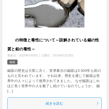
錫
の特徴と毒性について～誤解されている錫の性
質と鉛の毒性～
更新日：
2020年5月9日
公開日：
2016年5月29日
錫器
錫器の歴史は大変に古く、世界最古の錫器は3,500年も前の
ものと言われています。 それ以来、歴史を通じて錫器は世
界中の人々によって使用されてきました。 なぜ錫器はこれ
ほど長く世界中の人を魅了し続けているのでしょうか。 錫
[…]
続きを読む