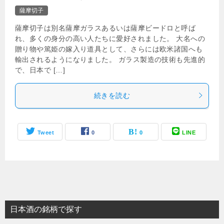
薩摩切子
薩摩切子は別名薩摩ガラスあるいは薩摩ビードロと呼ば
れ、多くの身分の高い人たちに愛好されました。 大名への
贈り物や篤姫の嫁入り道具として、さらには欧米諸国へも
輸出されるようになりました。 ガラス製造の技術も先進的
で、日本で […]
続きを読む
Tweet
0
0
LINE
日本酒の銘柄で探す