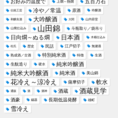
五百万石
お好みの温度で
上燗～熱燗
冷や／常温
原酒
吟醸酒
伝統工芸
大吟醸酒
山内容堂
和醸良酒
大関
山田錦
斗瓶取り／袋吊り
山廃仕込み
日本酒
日向燗～ぬる燗
木桶仕込み
民話
江戸切子
歴史
無濾過
杜氏
特別純米酒
熟成酒／古酒
特徴
生酒
純米吟醸酒
生酛造り
硬水
純米大吟醸酒
純米酒
美山錦
花冷え～涼冷え
軟水
薩摩切子
酒蔵見学
酒蔵
通販
酒
酒神
酒豪
長期低温発酵
錫器
雄町
雪冷え