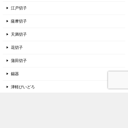
江戸切子
薩摩切子
天満切子
花切子
蒲田切子
錫器
津軽びいどろ
酒蔵名鑑
関西地方の酒蔵