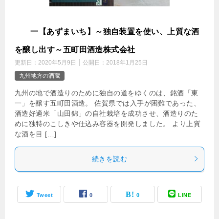
東
一【あずまいち】～独自装置を使い、上質な酒
を醸し出す～五町田酒造株式会社
更新日：
2020年5月9日
公開日：
2018年1月25日
九州地方の酒蔵
九州の地で酒造りのために独自の道をゆくのは、銘酒「東
一」を醸す五町田酒造。 佐賀県では入手が困難であった、
酒造好適米「山田錦」の自社栽培を成功させ、酒造りのた
めに独特のこしきや仕込み容器を開発しました。 より上質
な酒を目 […]
続きを読む
Tweet
0
0
LINE