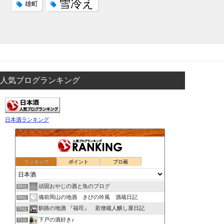
雪冷え
雄町
人気ブログランキング
日本酒ランキング
ランキング
ポイント
ブロ画
頑固おやじの酒と魚のブログ
68位
備前岡山の地酒 きびの吟風 酒蔵日記
69位
釧路の地酒 『福司』 若僧蔵人醸し屋日記
70位
下戸の酒好き♪
71位