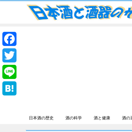
F
a
T
c
w
L
e
i
i
H
b
t
n
a
日本酒の歴史
酒の科学
酒と健康
酒の
o
t
e
t