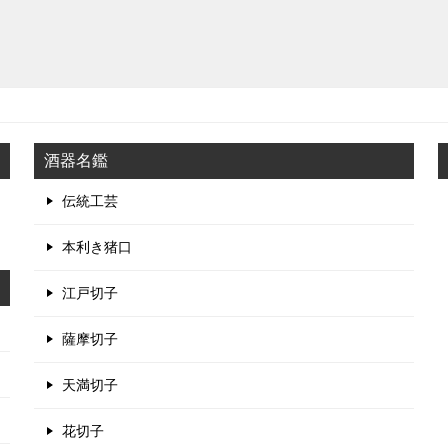
酒器名鑑
伝統工芸
本利き猪口
江戸切子
薩摩切子
天満切子
花切子