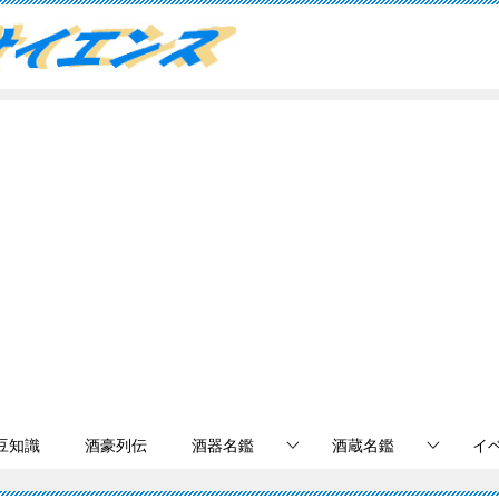
豆知識
酒豪列伝
酒器名鑑
酒蔵名鑑
イ