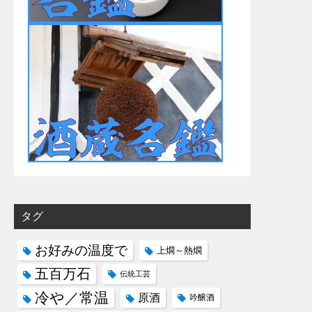
タグ
お好みの温度で
上燗～熱燗
五百万石
伝統工芸
冷や／常温
原酒
吟醸酒