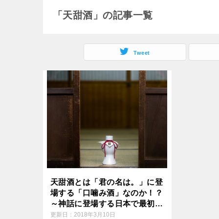
o
e
「天甜酒」の記事一覧
e
k
r
n
Tweet
a
天甜酒とは「君の名は。」に登
場する「口噛み酒」なのか！？
～神話に登場する日本で最初の
米の酒「日本酒の誕生」～
更新日：
2018年3月10日