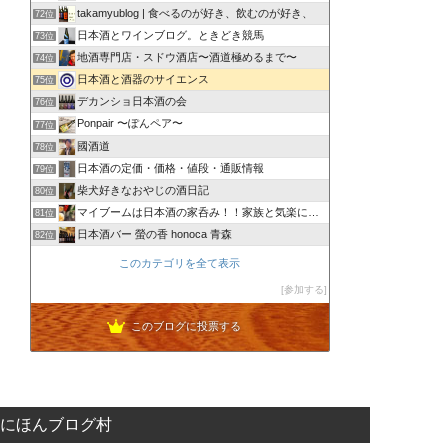
takamyublog | 食べるのが好き、飲むのが好き、
72位
日本酒とワインブログ。ときどき競馬
73位
地酒専門店・スドウ酒店〜酒道極めるまで〜
74位
日本酒と酒器のサイエンス
75位
デカンショ日本酒の会
76位
Ponpair 〜ぽんペア〜
77位
國酒道
78位
日本酒の定価・価格・値段・通販情報
79位
柴犬好きなおやじの酒日記
80位
マイブームは日本酒の家呑み！！家族と気楽にいこう！！
81位
日本酒バー 螢の香 honoca 青森
82位
このカテゴリを全て表示
参加する
このブログに投票する
にほんブログ村