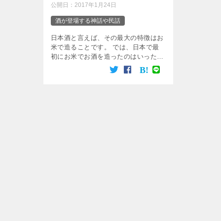
公開日：
2017年1月24日
酒が登場する神話や民話
日本酒と言えば、その最大の特徴はお
米で造ることです。 では、日本で最
初にお米でお酒を造ったのはいったい
誰なのでしょう。 いろいろと調べて
みると、「古事記」や「日本書紀」と
いった日本の神話の中にそれに関する
記述を見い出すこ […]