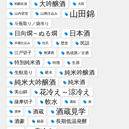
大吟醸酒
和醸良酒
大関
山田錦
山内容堂
山廃仕込み
斗瓶取り／袋吊り
日本酒
日向燗～ぬる燗
民話
歴史
木桶仕込み
杜氏
江戸切子
無濾過
熟成酒／古酒
特別純米酒
特徴
生酒
純米吟醸酒
生酛造り
硬水
純米大吟醸酒
純米酒
花冷え～涼冷え
美山錦
軟水
薩摩切子
通販
酒
酒蔵見学
酒蔵
酒神
酒豪
長期低温発酵
錫器