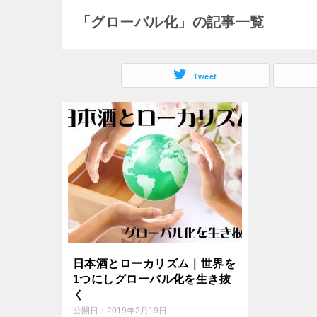
o
e
「グローバル化」の記事一覧
e
k
r
n
Tweet
a
日本酒とローカリズム｜世界を
1つにしグローバル化を生き抜
く
公開日：
2019年2月19日