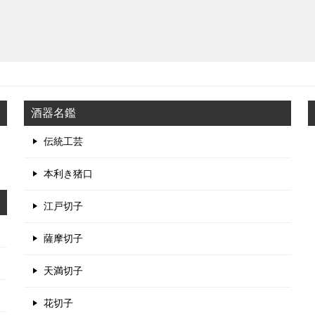
酒器名鑑
伝統工芸
本利き猪口
江戸切子
薩摩切子
天満切子
花切子