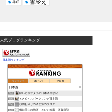
雪冷え
雄町
人気ブログランキング
日本酒ランキング
ランキング
ポイント
ブロ画
酔いどれオタクの日本酒感想記
64位
ときめくスパークリング日本酒
65位
頑固おやじの酒と魚のブログ
66位
備前岡山の地酒 きびの吟風 酒蔵日記
67位