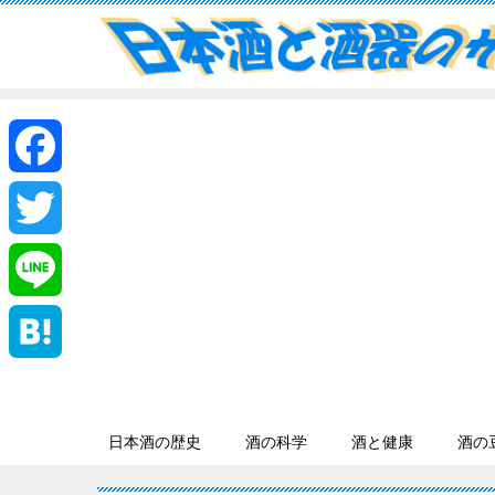
F
a
T
c
w
L
e
i
i
H
b
t
n
a
日本酒の歴史
酒の科学
酒と健康
酒の
o
t
e
t