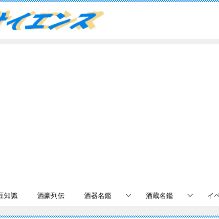
豆知識
酒豪列伝
酒器名鑑
酒蔵名鑑
イ