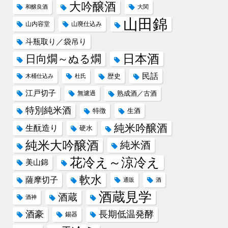
大吟醸酒
和醸良酒
大関
山田錦
山内容堂
山廃仕込み
斗瓶取り／袋吊り
日本酒
日向燗～ぬる燗
民話
歴史
木桶仕込み
杜氏
江戸切子
無濾過
熟成酒／古酒
特別純米酒
特徴
生酒
純米吟醸酒
生酛造り
硬水
純米大吟醸酒
純米酒
花冷え～涼冷え
美山錦
軟水
薩摩切子
通販
酒
酒蔵見学
酒蔵
酒神
酒豪
長期低温発酵
錫器