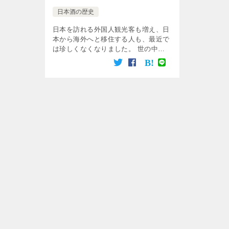
日本酒の歴史
日本を訪れる外国人観光客も増え、日
本から海外へと移住する人も、最近で
は珍しくなくなりました。 世の中の
流れは、グローバル化にありますが、
そんな時代だからこそ、ローカリズム
という概念が大切になってくるのでは
ないでしょうか。 […]