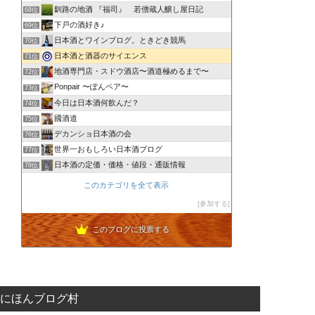
釧路の地酒 『福司』 若僧蔵人醸し屋日記
68位
下戸の酒好き♪
69位
日本酒とワインブログ。ときどき競馬
70位
日本酒と酒器のサイエンス
71位
地酒専門店・スドウ酒店〜酒道極めるまで〜
72位
Ponpair 〜ぽんペア〜
73位
今日は日本酒何飲んだ？
74位
國酒道
75位
デカンショ日本酒の会
76位
世界一おもしろい日本酒ブログ
77位
日本酒の定価・価格・値段・通販情報
78位
このカテゴリを全て表示
参加する
このブログに投票する
にほんブログ村