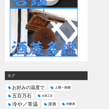
タグ
お好みの温度で
上燗～熱燗
五百万石
伝統工芸
冷や／常温
原酒
吟醸酒