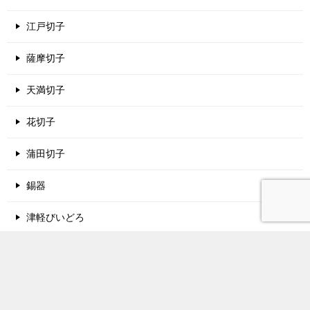
江戸切子
薩摩切子
天満切子
花切子
蒲田切子
錫器
津軽びいどろ
酒蔵名鑑
関西地方の酒蔵