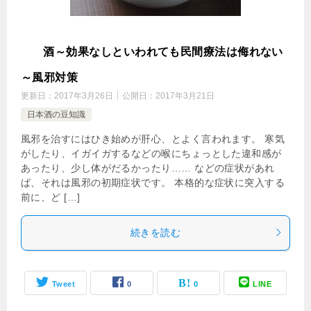
卵
酒～効果なしといわれても民間療法は侮れない
～風邪対策
更新日：
2017年3月26日
公開日：
2017年3月21日
日本酒の豆知識
風邪を治すにはひき始めが肝心、とよく言われます。 寒気
がしたり、イガイガするなどの喉にちょっとした違和感が
あったり、少し体がだるかったり…… などの症状があれ
ば、それは風邪の初期症状です。 本格的な症状に突入する
前に、ど […]
続きを読む
Tweet
0
0
LINE