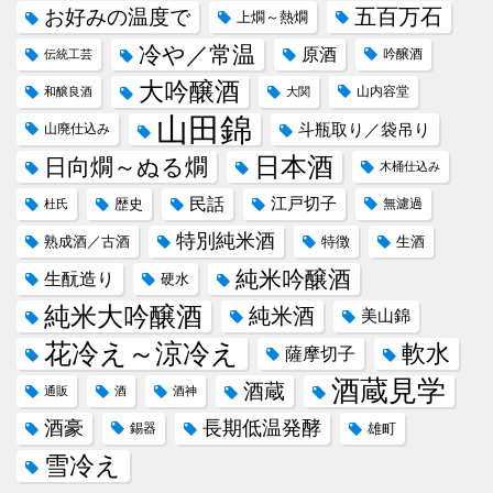
五百万石
お好みの温度で
上燗～熱燗
冷や／常温
原酒
吟醸酒
伝統工芸
大吟醸酒
山内容堂
和醸良酒
大関
山田錦
斗瓶取り／袋吊り
山廃仕込み
日本酒
日向燗～ぬる燗
木桶仕込み
民話
江戸切子
歴史
無濾過
杜氏
特別純米酒
熟成酒／古酒
特徴
生酒
純米吟醸酒
生酛造り
硬水
純米大吟醸酒
純米酒
美山錦
花冷え～涼冷え
軟水
薩摩切子
酒蔵見学
酒蔵
通販
酒
酒神
酒豪
長期低温発酵
錫器
雄町
雪冷え