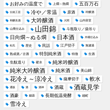
五百万石
お好みの温度で
上燗～熱燗
冷や／常温
原酒
吟醸酒
伝統工芸
大吟醸酒
山内容堂
和醸良酒
大関
山田錦
斗瓶取り／袋吊り
山廃仕込み
日本酒
日向燗～ぬる燗
木桶仕込み
民話
江戸切子
歴史
無濾過
杜氏
特別純米酒
熟成酒／古酒
特徴
生酒
純米吟醸酒
生酛造り
硬水
純米大吟醸酒
純米酒
美山錦
花冷え～涼冷え
軟水
薩摩切子
酒蔵見学
酒蔵
通販
酒
酒神
酒豪
長期低温発酵
錫器
雄町
雪冷え