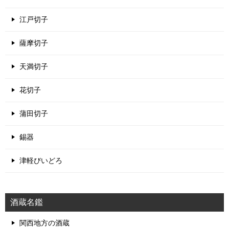
江戸切子
薩摩切子
天満切子
花切子
蒲田切子
錫器
津軽びいどろ
酒蔵名鑑
関西地方の酒蔵