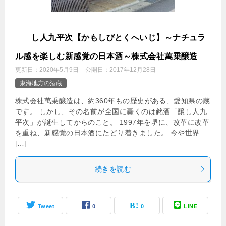
醸
し人九平次【かもしびとくへいじ】～ナチュラ
ル感を楽しむ新感覚の日本酒～株式会社萬乗醸造
更新日：
2020年5月9日
公開日：
2017年12月28日
東海地方の酒蔵
株式会社萬乗醸造は、約360年もの歴史がある、愛知県の蔵
です。 しかし、その名前が全国に轟くのは銘酒「醸し人九
平次」が誕生してからのこと。 1997年を堺に、改革に改革
を重ね、新感覚の日本酒にたどり着きました。 今や世界
[…]
続きを読む
Tweet
0
0
LINE