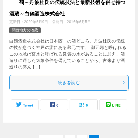
白
鶴～丹波杜氏の伝統技法と最新技術を併せ持つ
酒蔵～白鶴酒造株式会社
更新日：
2020年5月9日
公開日：
2016年6月5日
関西地方の酒蔵
白鶴酒造株式会社は日本随一の酒どころ、丹波杜氏の伝統
の技が息づく神戸の灘にある蔵元です。 灘五郷と呼ばれる
この地域は宮水と呼ばれる良質の水があることに加え、酒
造りに適した気象条件を備えていることから、古来より酒
造りの盛ん […]
続きを読む
Tweet
0
0
LINE