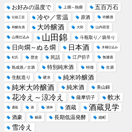
五百万石
お好みの温度で
上燗～熱燗
冷や／常温
原酒
吟醸酒
伝統工芸
大吟醸酒
山内容堂
和醸良酒
大関
山田錦
斗瓶取り／袋吊り
山廃仕込み
日本酒
日向燗～ぬる燗
木桶仕込み
民話
江戸切子
歴史
無濾過
杜氏
特別純米酒
熟成酒／古酒
特徴
生酒
純米吟醸酒
生酛造り
硬水
純米大吟醸酒
純米酒
美山錦
花冷え～涼冷え
軟水
薩摩切子
酒蔵見学
酒蔵
通販
酒
酒神
酒豪
長期低温発酵
錫器
雄町
雪冷え