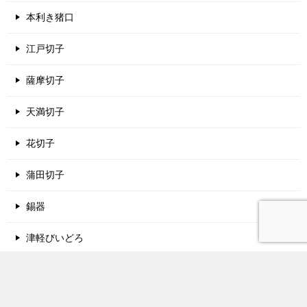
本利き猪口
江戸切子
薩摩切子
天満切子
花切子
蒲田切子
錫器
津軽びいどろ
酒蔵名鑑