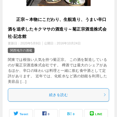
菊
正宗～本物にこだわり、生酛造り、うまい辛口
酒を追求したキクマサの酒造り～菊正宗酒造株式会
社-記念館
更新日：
2020年5月9日
公開日：
2016年10月24日
関西地方の酒蔵
関東では根強い人気を持つ菊正宗。 この酒を製造している
のが菊正宗酒造株式会社です。 樽酒では最大のシェアがあ
るほか、辛口の味わいは料理と一緒に飲む食中酒として定
評があります。 近年では、化粧水など酒の効能を利用した
美容品 […]
続きを読む
Tweet
0
0
LINE