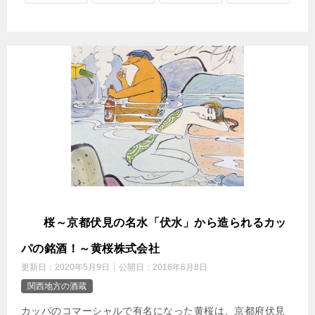
黄
桜～京都伏見の名水「伏水」から造られるカッ
パの銘酒！～黄桜株式会社
更新日：
2020年5月9日
公開日：
2016年6月8日
関西地方の酒蔵
カッパのコマーシャルで有名になった黄桜は、京都府伏見