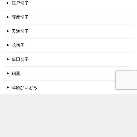
江戸切子
薩摩切子
天満切子
花切子
蒲田切子
錫器
津軽びいどろ
酒蔵名鑑
関西地方の酒蔵