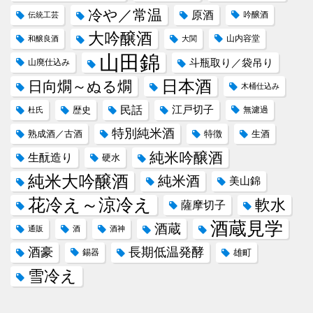
冷や／常温
原酒
吟醸酒
伝統工芸
大吟醸酒
山内容堂
和醸良酒
大関
山田錦
斗瓶取り／袋吊り
山廃仕込み
日本酒
日向燗～ぬる燗
木桶仕込み
民話
江戸切子
歴史
無濾過
杜氏
特別純米酒
熟成酒／古酒
特徴
生酒
純米吟醸酒
生酛造り
硬水
純米大吟醸酒
純米酒
美山錦
花冷え～涼冷え
軟水
薩摩切子
酒蔵見学
酒蔵
通販
酒
酒神
酒豪
長期低温発酵
錫器
雄町
雪冷え