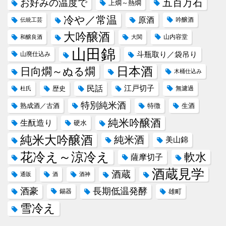
五百万石
お好みの温度で
上燗～熱燗
冷や／常温
原酒
吟醸酒
伝統工芸
大吟醸酒
山内容堂
和醸良酒
大関
山田錦
斗瓶取り／袋吊り
山廃仕込み
日本酒
日向燗～ぬる燗
木桶仕込み
民話
江戸切子
歴史
無濾過
杜氏
特別純米酒
熟成酒／古酒
特徴
生酒
純米吟醸酒
生酛造り
硬水
純米大吟醸酒
純米酒
美山錦
花冷え～涼冷え
軟水
薩摩切子
酒蔵見学
酒蔵
通販
酒
酒神
酒豪
長期低温発酵
錫器
雄町
雪冷え