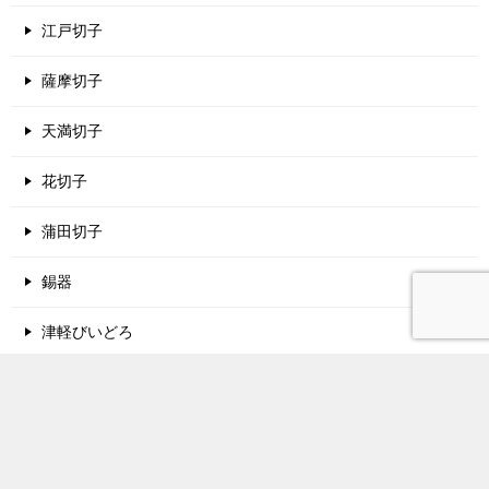
江戸切子
薩摩切子
天満切子
花切子
蒲田切子
錫器
津軽びいどろ
酒蔵名鑑
関西地方の酒蔵