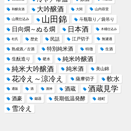
大吟醸酒
山内容堂
和醸良酒
大関
山田錦
斗瓶取り／袋吊り
山廃仕込み
日本酒
日向燗～ぬる燗
木桶仕込み
民話
江戸切子
歴史
無濾過
杜氏
特別純米酒
熟成酒／古酒
特徴
生酒
純米吟醸酒
生酛造り
硬水
純米大吟醸酒
純米酒
美山錦
花冷え～涼冷え
軟水
薩摩切子
酒蔵見学
酒蔵
通販
酒
酒神
酒豪
長期低温発酵
錫器
雄町
雪冷え