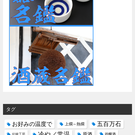
タグ
五百万石
お好みの温度で
上燗～熱燗
冷や／常温
原酒
吟醸酒
伝統工芸