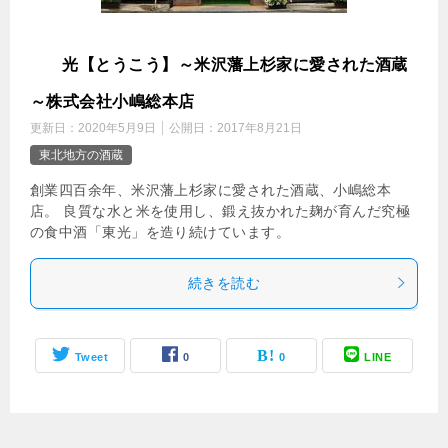
東
光【とうこう】～米沢藩上杉家に愛された酒蔵
～株式会社小嶋総本店
更新日：
2020年5月9日
公開日：
2017年8月21日
東北地方の酒蔵
創業四百余年、米沢藩上杉家に愛された酒蔵、小嶋総本
店。 良質な水と米を使用し、鍛え抜かれた麹が育んだ究極
の食中酒「東光」を造り続けています。
続きを読む
Tweet
0
0
LINE