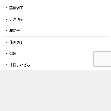
薩摩切子
天満切子
花切子
蒲田切子
錫器
津軽びいどろ
酒蔵名鑑
関西地方の酒蔵
中国地方の酒蔵