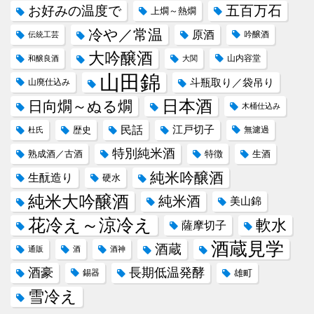
五百万石
お好みの温度で
上燗～熱燗
冷や／常温
原酒
吟醸酒
伝統工芸
大吟醸酒
山内容堂
和醸良酒
大関
山田錦
斗瓶取り／袋吊り
山廃仕込み
日本酒
日向燗～ぬる燗
木桶仕込み
民話
江戸切子
歴史
無濾過
杜氏
特別純米酒
熟成酒／古酒
特徴
生酒
純米吟醸酒
生酛造り
硬水
純米大吟醸酒
純米酒
美山錦
花冷え～涼冷え
軟水
薩摩切子
酒蔵見学
酒蔵
通販
酒
酒神
酒豪
長期低温発酵
錫器
雄町
雪冷え