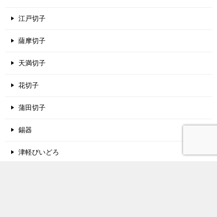
江戸切子
薩摩切子
天満切子
花切子
蒲田切子
錫器
津軽びいどろ
酒蔵名鑑
関西地方の酒蔵