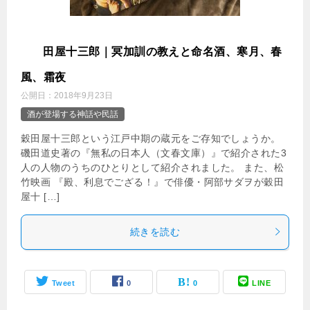
穀
田屋十三郎｜冥加訓の教えと命名酒、寒月、春
風、霜夜
公開日：
2018年9月23日
酒が登場する神話や民話
穀田屋十三郎という江戸中期の蔵元をご存知でしょうか。
磯田道史著の『無私の日本人（文春文庫）』で紹介された3
人の人物のうちのひとりとして紹介されました。 また、松
竹映画 『殿、利息でござる！』で俳優・阿部サダヲが穀田
屋十 […]
続きを読む
Tweet
0
0
LINE