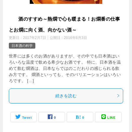
燗
酒のすすめ～熱燗で心も暖まる！お燗番の仕事
とお燗に向く酒、向かない酒～
更新日：
2017年2月7日
公開日：
2016年6月3日
日本酒の科学
世界には多くのお酒がありますが、その中でも日本酒はい
ろいろな温度で飲める希少なお酒です。 特に、日本酒を温
めて飲む燗酒は、日本ならではのこだわりの感じられる飲
み方です。 燗酒といっても、そのバリエーションはいろい
ろです。 […]
続きを読む
Tweet
0
0
LINE