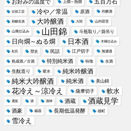
五百万石
お好みの温度で
上燗～熱燗
冷や／常温
原酒
吟醸酒
伝統工芸
大吟醸酒
山内容堂
和醸良酒
大関
山田錦
斗瓶取り／袋吊り
山廃仕込み
日本酒
日向燗～ぬる燗
木桶仕込み
民話
江戸切子
歴史
無濾過
杜氏
特別純米酒
熟成酒／古酒
特徴
生酒
純米吟醸酒
生酛造り
硬水
純米大吟醸酒
純米酒
美山錦
花冷え～涼冷え
軟水
薩摩切子
酒蔵見学
酒蔵
通販
酒
酒神
酒豪
長期低温発酵
錫器
雄町
雪冷え