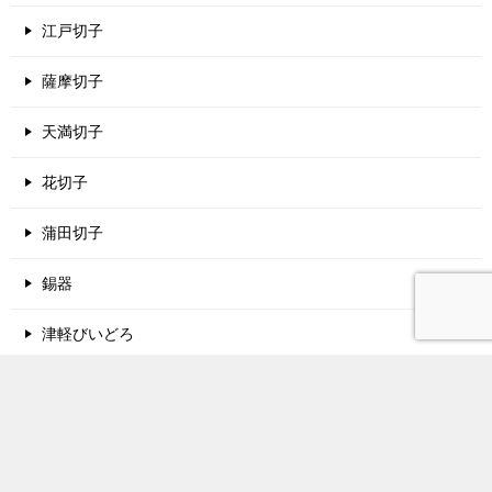
江戸切子
薩摩切子
天満切子
花切子
蒲田切子
錫器
津軽びいどろ
酒蔵名鑑
関西地方の酒蔵