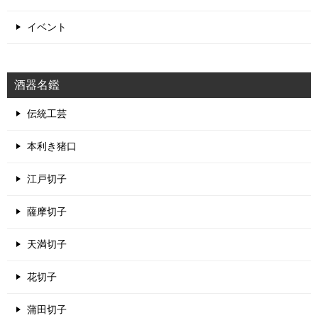
イベント
酒器名鑑
伝統工芸
本利き猪口
江戸切子
薩摩切子
天満切子
花切子
蒲田切子