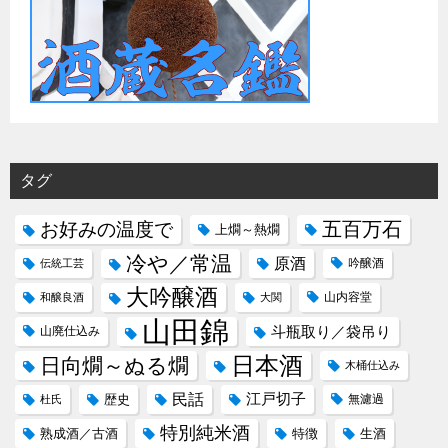
タグ
五百万石
お好みの温度で
上燗～熱燗
冷や／常温
原酒
吟醸酒
伝統工芸
大吟醸酒
山内容堂
和醸良酒
大関
山田錦
斗瓶取り／袋吊り
山廃仕込み
日本酒
日向燗～ぬる燗
木桶仕込み
民話
江戸切子
歴史
無濾過
杜氏
特別純米酒
熟成酒／古酒
特徴
生酒