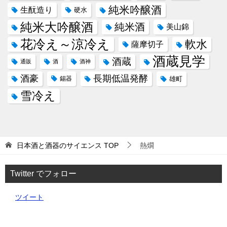
純米吟醸酒
生酛造り
硬水
純米大吟醸酒
純米酒
美山錦
花冷え～涼冷え
軟水
薩摩切子
酒蔵見学
酒蔵
通販
酒
酒神
酒豪
長期低温発酵
錫器
雄町
雪冷え
日本酒と酒器のサイエンス
TOP
熱燗
Twitter でフォロー
ツイート