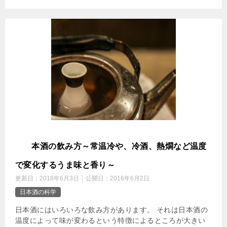
日
本酒の飲み方～常温冷や、冷酒、熱燗など温度
で変化するうま味と香り～
更新日：
2018年6月3日
公開日：
2016年6月2日
日本酒の科学
日本酒にはいろいろな飲み方があります。 それは日本酒の
温度によって味が変わるという特徴によるところが大きい