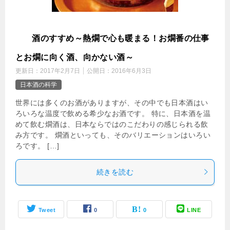
燗
酒のすすめ～熱燗で心も暖まる！お燗番の仕事
とお燗に向く酒、向かない酒～
更新日：
2017年2月7日
公開日：
2016年6月3日
日本酒の科学
世界には多くのお酒がありますが、その中でも日本酒はい
ろいろな温度で飲める希少なお酒です。 特に、日本酒を温
めて飲む燗酒は、日本ならではのこだわりの感じられる飲
み方です。 燗酒といっても、そのバリエーションはいろい
ろです。 […]
続きを読む
Tweet
0
0
LINE