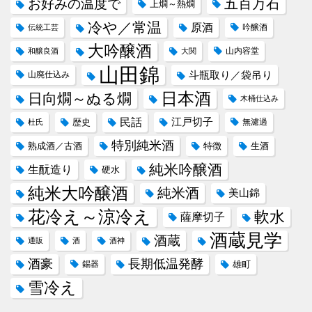
五百万石
お好みの温度で
上燗～熱燗
冷や／常温
原酒
吟醸酒
伝統工芸
大吟醸酒
山内容堂
和醸良酒
大関
山田錦
斗瓶取り／袋吊り
山廃仕込み
日本酒
日向燗～ぬる燗
木桶仕込み
民話
江戸切子
歴史
無濾過
杜氏
特別純米酒
熟成酒／古酒
特徴
生酒
純米吟醸酒
生酛造り
硬水
純米大吟醸酒
純米酒
美山錦
花冷え～涼冷え
軟水
薩摩切子
酒蔵見学
酒蔵
通販
酒
酒神
酒豪
長期低温発酵
錫器
雄町
雪冷え