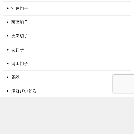
江戸切子
薩摩切子
天満切子
花切子
蒲田切子
錫器
津軽びいどろ
酒蔵名鑑
関西地方の酒蔵