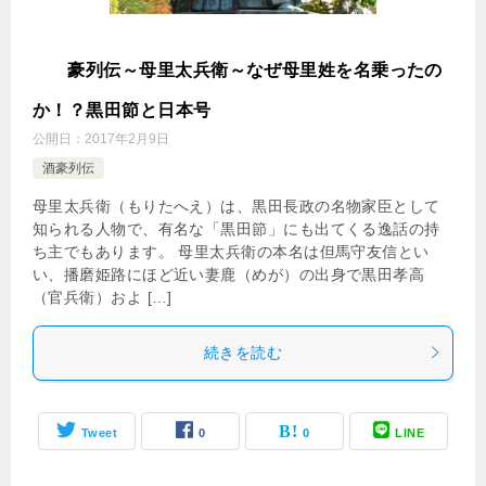
酒
豪列伝～母里太兵衛～なぜ母里姓を名乗ったの
か！？黒田節と日本号
公開日：
2017年2月9日
酒豪列伝
母里太兵衛（もりたへえ）は、黒田長政の名物家臣として
知られる人物で、有名な「黒田節」にも出てくる逸話の持
ち主でもあります。 母里太兵衛の本名は但馬守友信とい
い、播磨姫路にほど近い妻鹿（めが）の出身で黒田孝高
（官兵衛）およ […]
続きを読む
Tweet
0
0
LINE