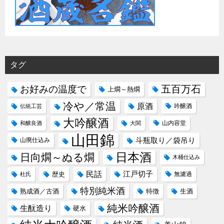
タグ
五百万石
お好みの温度で
上燗～熱燗
冷や／常温
原酒
吟醸酒
伝統工芸
大吟醸酒
山内容堂
和醸良酒
大関
山田錦
斗瓶取り／袋吊り
山廃仕込み
日本酒
日向燗～ぬる燗
木桶仕込み
民話
江戸切子
歴史
無濾過
杜氏
特別純米酒
熟成酒／古酒
特徴
生酒
純米吟醸酒
生酛造り
硬水