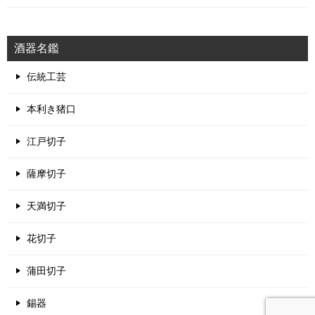
酒器名鑑
伝統工芸
本利き猪口
江戸切子
薩摩切子
天満切子
花切子
蒲田切子
錫器