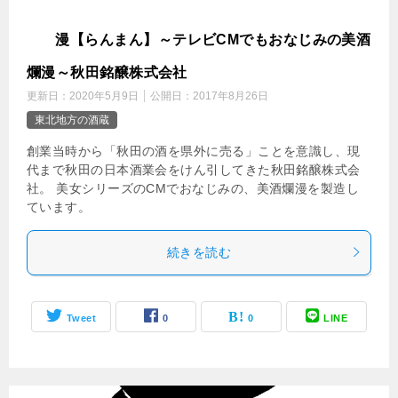
爛
漫【らんまん】～テレビCMでもおなじみの美酒
爛漫～秋田銘醸株式会社
更新日：
2020年5月9日
公開日：
2017年8月26日
東北地方の酒蔵
創業当時から「秋田の酒を県外に売る」ことを意識し、現
代まで秋田の日本酒業会をけん引してきた秋田銘醸株式会
社。 美女シリーズのCMでおなじみの、美酒爛漫を製造し
ています。
続きを読む
Tweet
0
0
LINE