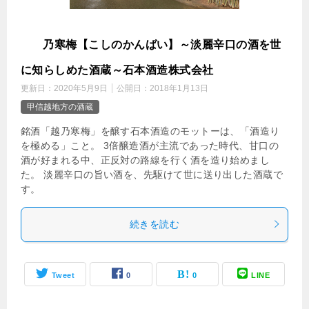
越
乃寒梅【こしのかんばい】～淡麗辛口の酒を世
に知らしめた酒蔵～石本酒造株式会社
更新日：
2020年5月9日
公開日：
2018年1月13日
甲信越地方の酒蔵
銘酒「越乃寒梅」を醸す石本酒造のモットーは、「酒造り
を極める」こと。 3倍醸造酒が主流であった時代、甘口の
酒が好まれる中、正反対の路線を行く酒を造り始めまし
た。 淡麗辛口の旨い酒を、先駆けて世に送り出した酒蔵で
す。
続きを読む
Tweet
0
0
LINE