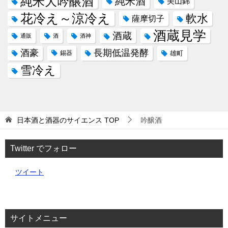
純米大吟醸酒
純米酒
美山錦
花冷え～涼冷え
軟水
薩摩切子
酒蔵見学
酒蔵
通販
酒
酒神
酒豪
長期低温発酵
錫器
雄町
雪冷え
日本酒と酒器のサイエンス
TOP
吟醸酒
Twitter でフォロー
ツイート
サイトメニュー