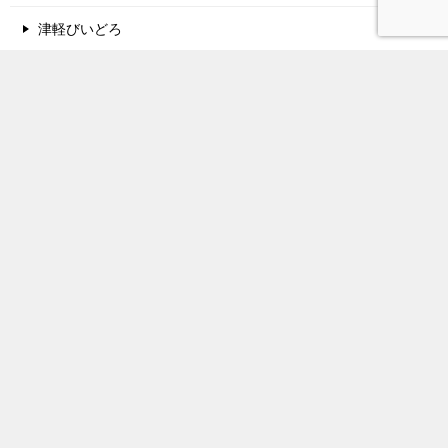
津軽びいどろ
酒蔵名鑑
関西地方の酒蔵
中国地方の酒蔵
東北地方の酒蔵
北陸地方の酒蔵
甲信越地方の酒蔵
関東地方の酒蔵
東海地方の酒蔵