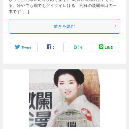
る、冷やでも燗でもグイグイいける、究極の淡麗辛口の一
本です […]
続きを読む
Tweet
0
0
LINE