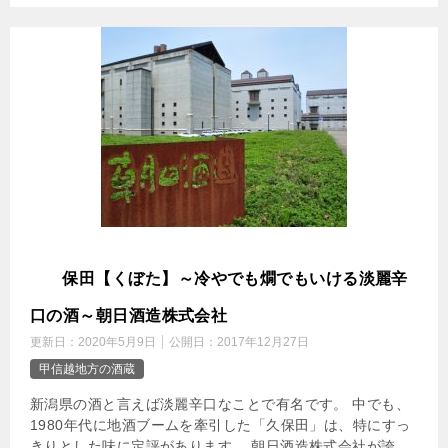
久
保田【くぼた】～冷やでも燗でもいける淡麗辛
口の酒～朝日酒造株式会社
更新日：
2020年5月9日
公開日：
2017年12月27日
甲信越地方の酒蔵
新潟県の酒と言えば淡麗辛口なことで有名です。 中でも、
1980年代に地酒ブームを牽引した「久保田」は、特にすっ
きりとした味に定評があります。 朝日酒造株式会社が誇