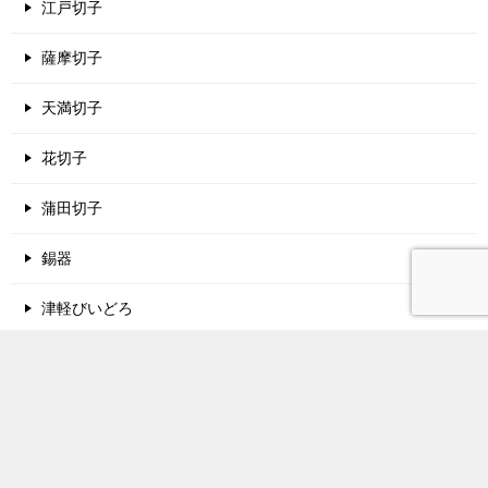
江戸切子
薩摩切子
天満切子
花切子
蒲田切子
錫器
津軽びいどろ
酒蔵名鑑
関西地方の酒蔵