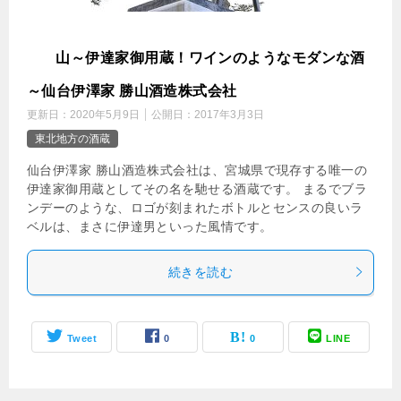
勝
山～伊達家御用蔵！ワインのようなモダンな酒
～仙台伊澤家 勝山酒造株式会社
更新日：
2020年5月9日
公開日：
2017年3月3日
東北地方の酒蔵
仙台伊澤家 勝山酒造株式会社は、宮城県で現存する唯一の
伊達家御用蔵としてその名を馳せる酒蔵です。 まるでブラ
ンデーのような、ロゴが刻まれたボトルとセンスの良いラ
ベルは、まさに伊達男といった風情です。
続きを読む
Tweet
0
0
LINE