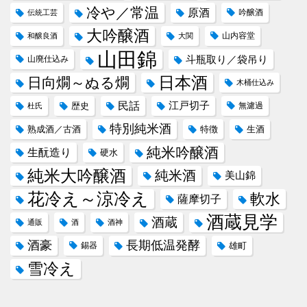
冷や／常温
原酒
吟醸酒
伝統工芸
大吟醸酒
山内容堂
和醸良酒
大関
山田錦
斗瓶取り／袋吊り
山廃仕込み
日本酒
日向燗～ぬる燗
木桶仕込み
民話
江戸切子
歴史
無濾過
杜氏
特別純米酒
熟成酒／古酒
特徴
生酒
純米吟醸酒
生酛造り
硬水
純米大吟醸酒
純米酒
美山錦
花冷え～涼冷え
軟水
薩摩切子
酒蔵見学
酒蔵
通販
酒
酒神
酒豪
長期低温発酵
錫器
雄町
雪冷え