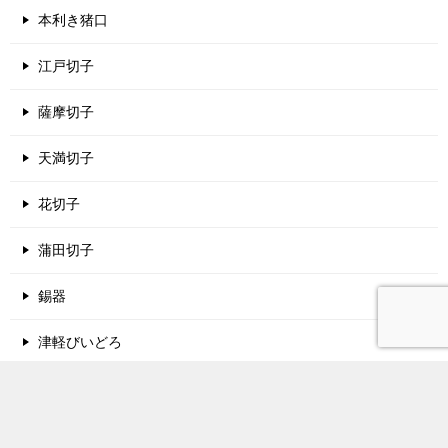
本利き猪口
江戸切子
薩摩切子
天満切子
花切子
蒲田切子
錫器
津軽びいどろ
酒蔵名鑑