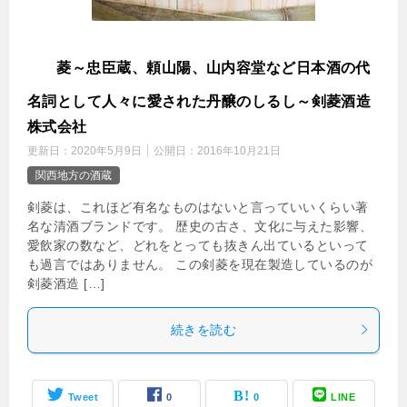
剣
菱～忠臣蔵、頼山陽、山内容堂など日本酒の代
名詞として人々に愛された丹醸のしるし～剣菱酒造
株式会社
更新日：
2020年5月9日
公開日：
2016年10月21日
関西地方の酒蔵
剣菱は、これほど有名なものはないと言っていいくらい著
名な清酒ブランドです。 歴史の古さ、文化に与えた影響、
愛飲家の数など、どれをとっても抜きん出ているといって
も過言ではありません。 この剣菱を現在製造しているのが
剣菱酒造 […]
続きを読む
Tweet
0
0
LINE