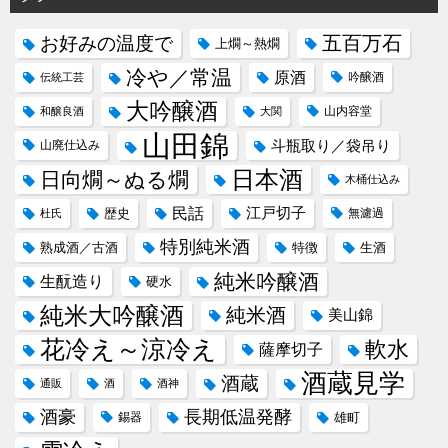
五百万石
お好みの温度で
上燗～熱燗
冷や／常温
原酒
吟醸酒
伝統工芸
大吟醸酒
山内容堂
和醸良酒
大関
山田錦
斗瓶取り／袋吊り
山廃仕込み
日本酒
日向燗～ぬる燗
木桶仕込み
民話
江戸切子
歴史
無濾過
杜氏
特別純米酒
熟成酒／古酒
特徴
生酒
純米吟醸酒
生酛造り
硬水
純米大吟醸酒
純米酒
美山錦
花冷え～涼冷え
軟水
薩摩切子
酒蔵見学
酒蔵
通販
酒
酒神
酒豪
長期低温発酵
錫器
雄町