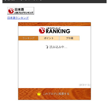
日本酒ランキング
ランキング
ポイント
ブロ画
酔いどれオタクの日本酒感想記
64位
ときめくスパークリング日本酒
65位
頑固おやじの酒と魚のブログ
66位
備前岡山の地酒 きびの吟風 酒蔵日記
67位
釧路の地酒 『福司』 若僧蔵人醸し屋日記
68位
下戸の酒好き♪
69位
日本酒とワインブログ。ときどき競馬
70位
日本酒と酒器のサイエンス
71位
地酒専門店・スドウ酒店〜酒道極めるまで〜
72位
Ponpair 〜ぽんペア〜
73位
今日は日本酒何飲んだ？
74位