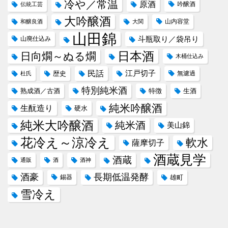
冷や／常温
原酒
吟醸酒
伝統工芸
大吟醸酒
山内容堂
和醸良酒
大関
山田錦
斗瓶取り／袋吊り
山廃仕込み
日本酒
日向燗～ぬる燗
木桶仕込み
民話
江戸切子
歴史
無濾過
杜氏
特別純米酒
熟成酒／古酒
特徴
生酒
純米吟醸酒
生酛造り
硬水
純米大吟醸酒
純米酒
美山錦
花冷え～涼冷え
軟水
薩摩切子
酒蔵見学
酒蔵
通販
酒
酒神
酒豪
長期低温発酵
錫器
雄町
雪冷え