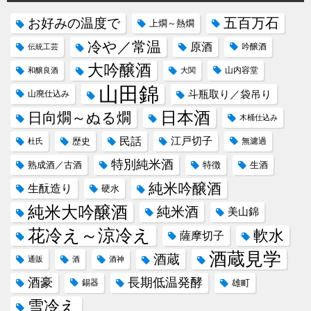
五百万石
お好みの温度で
上燗～熱燗
冷や／常温
原酒
吟醸酒
伝統工芸
大吟醸酒
山内容堂
和醸良酒
大関
山田錦
斗瓶取り／袋吊り
山廃仕込み
日本酒
日向燗～ぬる燗
木桶仕込み
民話
江戸切子
歴史
無濾過
杜氏
特別純米酒
熟成酒／古酒
特徴
生酒
純米吟醸酒
生酛造り
硬水
純米大吟醸酒
純米酒
美山錦
花冷え～涼冷え
軟水
薩摩切子
酒蔵見学
酒蔵
通販
酒
酒神
酒豪
長期低温発酵
錫器
雄町
雪冷え