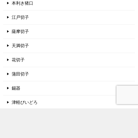
本利き猪口
江戸切子
薩摩切子
天満切子
花切子
蒲田切子
錫器
津軽びいどろ
酒蔵名鑑