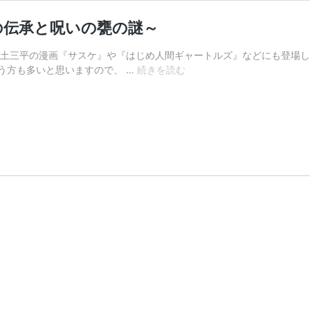
の伝承と呪いの甕の謎～
白土三平の漫画『サスケ』や『はじめ人間ギャートルズ』などにも登場し
猿
う方も多いと思いますので、 …
続きを読む
酒
を
見
る
と
な
ぜ
死
ぬ
の
か！？
～
秋
田
県
の